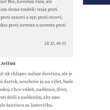
zemi? Nie, hovorím vám, ale
nom dome rozdelí: traja proti
proti synovi a syn proti otcovi,
kra proti neveste a nevesta proti
Lk 12, 49-53
 Jellúš
j? Ak chlapec miluje dievčinu, ale je
i darček, nezoberie ju na výlet, bude
okoj. Chce vášeň, nadšenie, život,
esti šírili s nadšením, aby sme
le šantiacu sa lastovičku.