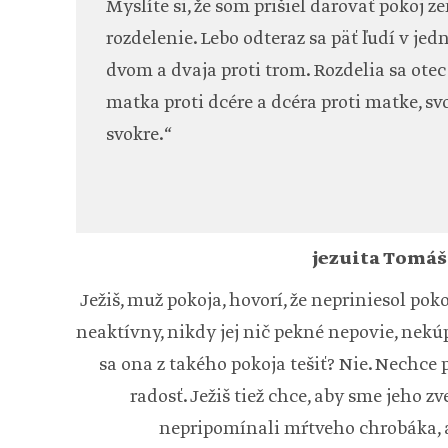
Myslíte si, že som prišiel darovať pokoj 
rozdelenie. Lebo odteraz sa päť ľudí v jed
dvom a dvaja proti trom. Rozdelia sa otec 
matka proti dcére a dcéra proti matke, svo
svokre.“
jezuita Tomáš
Ježiš, muž pokoja, hovorí, že nepriniesol poko
neaktívny, nikdy jej nič pekné nepovie, nekúp
sa ona z takého pokoja tešiť? Nie. Nechce p
radosť. Ježiš tiež chce, aby sme jeho zv
nepripomínali mŕtveho chrobáka, a