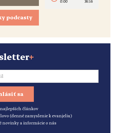
0:00
36:56
ky podcasty
letter
+
hlásiť sa
 najlepších článkov
lovo (denné zamyslenie k evanjeliu)
é novinky a informácie o nás