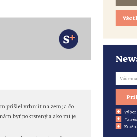
Všet
News
Email
Pri
m prišiel vrhnúť na zem; a čo
Výber
mám byť pokrstený a ako mi je
#živés
Knižn