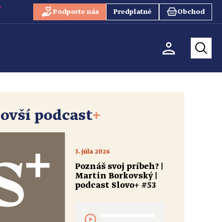
Podporte nás
Predplatné
Obchod
ovší podcast
+
3. júla 2026
Poznáš svoj príbeh? |
Martin Borkovský |
podcast Slovo+ #53