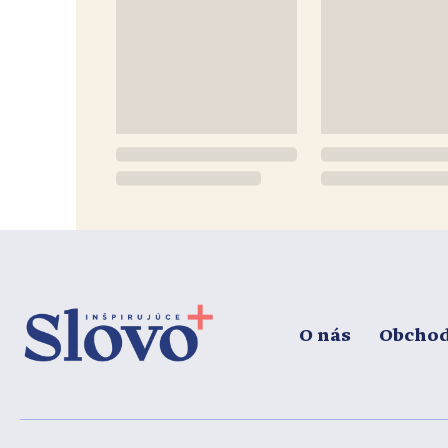
O nás
Obcho