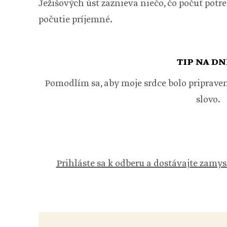
Ježišových úst zaznieva niečo, čo počuť potre
počutie príjemné.
TIP NA DN
Pomodlím sa, aby moje srdce bolo pripraven
slovo.
Prihláste sa k odberu a dostávajte zamys