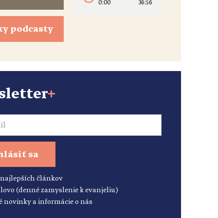
0:00
36:56
ky podcasty
letter
+
hlásiť sa
 najlepších článkov
lovo (denné zamyslenie k evanjeliu)
é novinky a informácie o nás