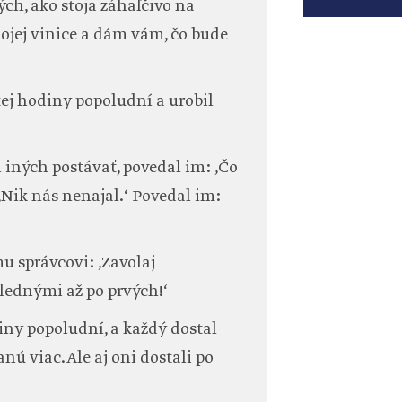
ých, ako stoja záhaľčivo na
mojej vinice a dám vám, čo bude
tej hodiny popoludní a urobil
l iných postávať, povedal im: ‚Čo
 ‚Nik nás nenajal.‘ Povedal im:
mu správcovi: ‚Zavolaj
lednými až po prvých!‘
odiny popoludní, a každý dostal
tanú viac. Ale aj oni dostali po