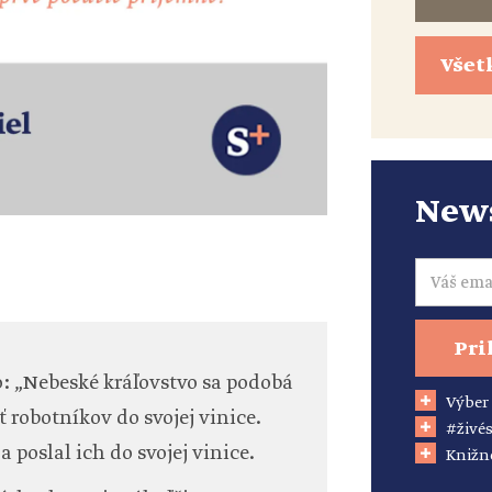
Všet
News
Email
Pri
: „Nebeské kráľovstvo sa podobá
Výber
 robotníkov do svojej vinice.
#živés
 poslal ich do svojej vinice.
Knižn