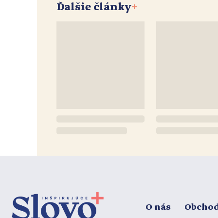
Ďalšie články
+
O nás
Obcho