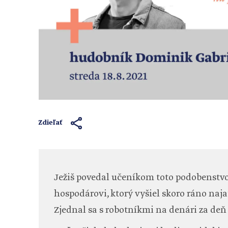
Zdieľať
Ježiš povedal učeníkom toto podobenstvo
hospodárovi, ktorý vyšiel skoro ráno najať
Zjednal sa s robotníkmi na denári za deň a