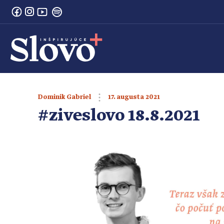
17. augusta 2021
Dominik Gabriel
#ziveslovo 18.8.2021