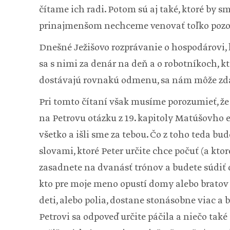
čítame ich radi. Potom sú aj také, ktoré by s
prinajmenšom nechceme venovať toľko pozo
Dnešné Ježišovo rozprávanie o hospodárovi, 
sa s nimi za denár na deň a o robotníkoch, k
dostávajú rovnakú odmenu, sa nám môže zda
Pri tomto čítaní však musíme porozumieť, že 
na Petrovu otázku z 19. kapitoly Matúšovho e
všetko a išli sme za tebou. Čo z toho teda b
slovami, ktoré Peter určite chce počuť (a kto
zasadnete na dvanásť trónov a budete súdiť 
kto pre moje meno opustí domy alebo bratov a
deti, alebo polia, dostane stonásobne viac a
Petrovi sa odpoveď určite páčila a niečo také s