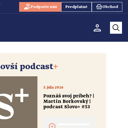
Podporte nás
Predplatné
Obchod
ovší podcast
+
3. júla 2026
Poznáš svoj príbeh? |
Martin Borkovský |
podcast Slovo+ #53