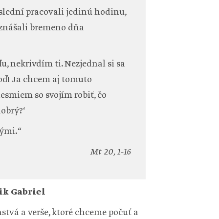
slední pracovali jedinú hodinu,
e znášali bremeno dňa
u, nekrivdím ti. Nezjednal si sa
hoď! Ja chcem aj tomuto
nesmiem so svojím robiť, čo
dobrý?‘
nými.“
Mt 20, 1-16
k Gabriel
tvá a verše, ktoré chceme počuť a