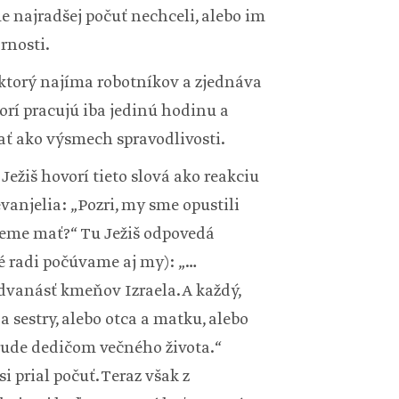
me najradšej počuť nechceli, alebo im
rnosti.
ktorý najíma robotníkov a zjednáva
torí pracujú iba jedinú hodinu a
ť ako výsmech spravodlivosti.
Ježiš hovorí tieto slová ako reakciu
vanjelia: „Pozri, my sme opustili
udeme mať?“ Tu Ježiš odpovedá
ré radi počúvame aj my): „…
dvanásť kmeňov Izraela. A každý,
 sestry, alebo otca a matku, alebo
 bude dedičom večného života.“
i prial počuť. Teraz však z