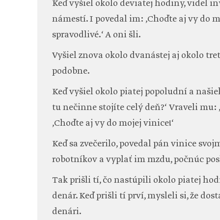
Keď vyšiel okolo deviatej hodiny, videl in
námestí. I povedal im: ‚Choďte aj vy do 
spravodlivé.‘ A oni šli.
Vyšiel znova okolo dvanástej aj okolo tre
podobne.
Keď vyšiel okolo piatej popoludní a našie
tu nečinne stojíte celý deň?‘ Vraveli mu:
‚Choďte aj vy do mojej vinice!‘
Keď sa zvečerilo, povedal pán vinice svoj
robotníkov a vyplať im mzdu, počnúc pos
Tak prišli tí, čo nastúpili okolo piatej h
denár. Keď prišli tí prví, mysleli si, že dos
denári.