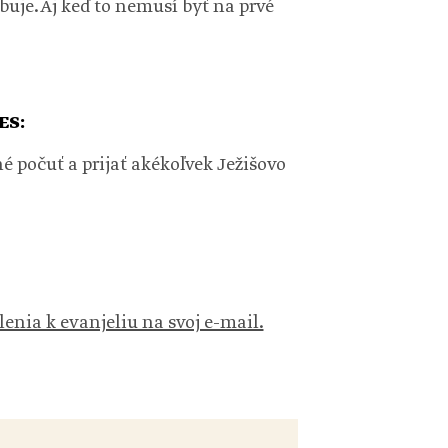
buje. Aj keď to nemusí byť na prvé
ES:
é počuť a prijať akékoľvek Ježišovo
lenia k evanjeliu na svoj e-mail.