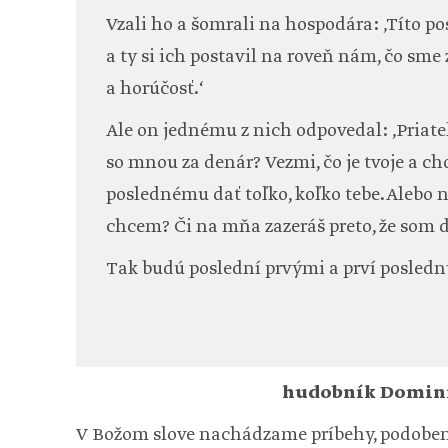
Vzali ho a šomrali na hospodára: ‚Títo po
a ty si ich postavil na roveň nám, čo sm
a horúčosť.‘
Ale on jednému z nich odpovedal: ‚Priateľ
so mnou za denár? Vezmi, čo je tvoje a c
poslednému dať toľko, koľko tebe. Alebo 
chcem? Či na mňa zazeráš preto, že som 
Tak budú poslední prvými a prví posled
hudobník Domini
V Božom slove nachádzame príbehy, podobens