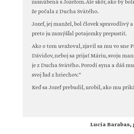
zasnúbená s Jozefom. Ale skôr, ako by boli
že počala z Ducha Svätého.
Jozef, jej manžel, bol človek spravodlivý 
preto ju zamýšľal potajomky prepustiť.
Ako o tom uvažoval, zjavil sa mu vo sne P
Dávidov, neboj sa prijať Máriu, svoju manže
je z Ducha Svätého. Porodí syna a dáš mu
svoj ľud z hriechov.“
Keď sa Jozef prebudil, urobil, ako mu prik
Lucia Barabas, 