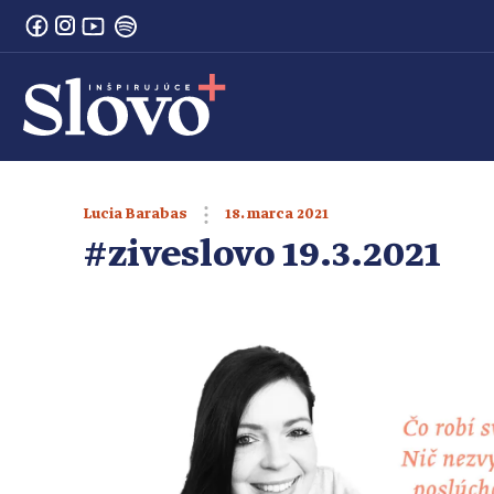
18. marca 2021
Lucia Barabas
#ziveslovo 19.3.2021