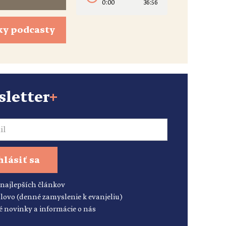
0:00
36:56
ky podcasty
letter
+
hlásiť sa
 najlepších článkov
lovo (denné zamyslenie k evanjeliu)
é novinky a informácie o nás