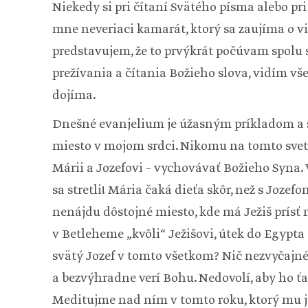
Niekedy si pri čítaní Svätého písma alebo pri 
mne neveriaci kamarát, ktorý sa zaujíma o vie
predstavujem, že to prvýkrát počúvam spolu 
prežívania a čítania Božieho slova, vidím v
dojíma.
Dnešné evanjelium je úžasným príkladom a sv
miesto v mojom srdci. Nikomu na tomto svet
Márii a Jozefovi – vychovávať Božieho Syna.
sa stretli! Mária čaká dieťa skôr, než s Joze
nenájdu dôstojné miesto, kde má Ježiš prísť 
v Betleheme „kvôli“ Ježišovi, útek do Egypta
svätý Jozef v tomto všetkom? Nič nezvyčajné 
a bezvýhradne verí Bohu. Nedovolí, aby ho ťaž
Meditujme nad ním v tomto roku, ktorý mu j