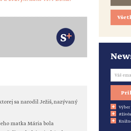
Všet
News
Email
Pri
torej sa narodil Ježiš, nazývaný
Výber
#živés
Knižn
 Jeho matka Mária bola