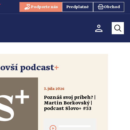
Podporte nás
Predplatné
Obchod
ovší podcast
+
3. júla 2026
Poznáš svoj príbeh? |
Martin Borkovský |
podcast Slovo+ #53