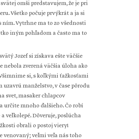
svätej omši predstavujem, že je pri
ru. Všetko počuje prvýkrát a ja si
s ním. Vytrhne ma to zo všednosti
šetko iným pohľadom a často ma to
ätý Jozef si získava ešte väčšie
e nebola zverená väčšia úloha ako
 Všimnime si, s koľkými ťažkosťami
fom uzavrú manželstvo, v čase pôrodu
na svet, masaker chlapcov
 a určite mnoho ďalšieho. Čo robí
a veľkolepé. Dôveruje, poslúcha
kosti obrali o postoj viery!
e venovaný; veľmi veľa nás toho