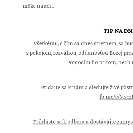
môže naučiť.
TIP NA DN
Všetkému, s čím sa dnes stretnem, sa bud
s pokojom, rozvahou, oddanosťou Božej pro
Poprosím ho pritom, nech
Pridajte sa k nám a sledujte živé pôs
fb.me/e/3tsc
Prihláste sa k odberu a dostávajte zamys