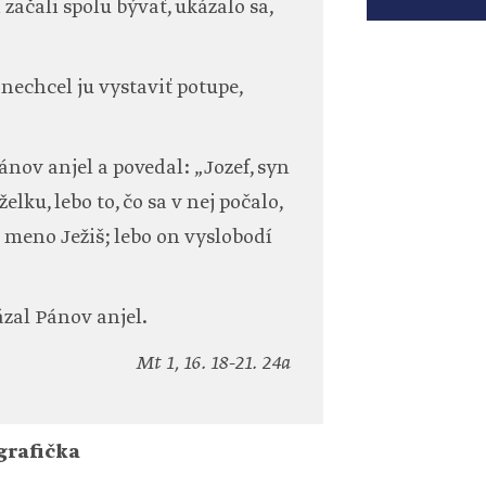
 začali spolu bývať, ukázalo sa,
a nechcel ju vystaviť potupe,
ánov anjel a povedal: „Jozef, syn
lku, lebo to, čo sa v nej počalo,
 meno Ježiš; lebo on vyslobodí
ázal Pánov anjel.
Mt 1, 16. 18-21. 24a
grafička