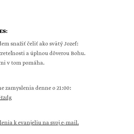
ES:
em snažiť čeliť ako svätý Jozef:
zreteľnosti a úplnou dôverou Bohu.
 mi v tom pomáha.
tne zamyslenia denne o 21:00:
zHzdg
lenia k evanjeliu na svoj e-mail.