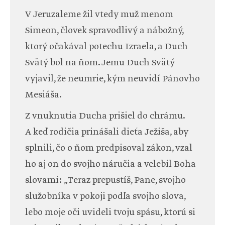
V Jeruzaleme žil vtedy muž menom
Simeon, človek spravodlivý a nábožný,
ktorý očakával potechu Izraela, a Duch
Svätý bol na ňom. Jemu Duch Svätý
vyjavil, že neumrie, kým neuvidí Pánovho
Mesiáša.
Z vnuknutia Ducha prišiel do chrámu.
A keď rodičia prinášali dieťa Ježiša, aby
splnili, čo o ňom predpisoval zákon, vzal
ho aj on do svojho náručia a velebil Boha
slovami: „Teraz prepustíš, Pane, svojho
služobníka v pokoji podľa svojho slova,
lebo moje oči uvideli tvoju spásu, ktorú si