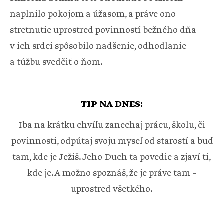
naplnilo pokojom a úžasom, a práve ono
stretnutie uprostred povinností bežného dňa
v ich srdci spôsobilo nadšenie, odhodlanie
a túžbu svedčiť o ňom.
TIP NA DNES:
Iba na krátku chvíľu zanechaj prácu, školu, či
povinnosti, odpútaj svoju myseľ od starostí a buď
tam, kde je Ježiš. Jeho Duch ťa povedie a zjaví ti,
kde je. A možno spoznáš, že je práve tam –
uprostred všetkého.