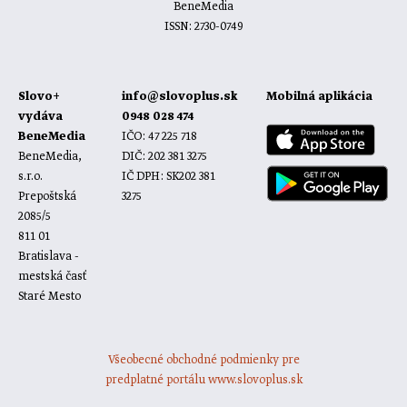
BeneMedia
ISSN: 2730-0749
Slovo+
info@slovoplus.sk
Mobilná aplikácia
vydáva
0948 028 474
BeneMedia
IČO: 47 225 718
BeneMedia,
DIČ: 202 381 3275
s.r.o.
IČ DPH: SK202 381
Prepoštská
3275
2085/5
811 01
Bratislava -
mestská časť
Staré Mesto
Všeobecné obchodné podmienky pre
predplatné portálu www.slovoplus.sk