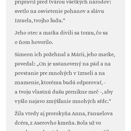
pripravil pred tvárou všetkých národov:
svetlo na osvietenie pohanov a slávu
Izraela, tvojho ľudu.“
Jeho otec a matka divili sa tomu, čo sa
o ňom hovorilo.
Simeon ich požehnal a Márii, jeho matke,
povedal: „On je ustanovený na pád a na
povstanie pre mnohých v Izraeli a na
znamenie, ktorému budú odporovať, –
a tvoju vlastnú dušu prenikne meč –, aby
vyšlo najavo zmýšľanie mnohých sŕdc.“
Žila vtedy aj prorokyňa Anna, Fanuelova
dcéra, z Aserovho kmeňa. Bola už vo