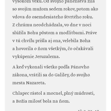
vysokom veku. Od svojho panenstva žila
so svojím mužom sedem rokov, potom ako
vdova do osemdesiateho štvrtého roku.
Z chrámu neodchádzala, vo dne v noci
slúžila Bohu pôstom a modlitbami. Práve
v tú chvíľu prišla aj ona, velebila Boha
a hovorila o ňom všetkým, čo očakávali
vykúpenie Jeruzalema.
A keď vykonali všetko podľa Pánovho
zákona, vrátili sa do Galiley, do svojho
mesta Nazareta.
Chlapec rástol a mocnel, plný múdrosti,
a Božia milosť bola na ňom.