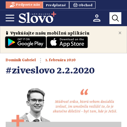
Podporte nás
Predplatné
Obchod
×
📱 Vyskúšajte našu mobilnú aplikáciu
1. februára 2020
Dominik Gabriel
#ziveslovo 2.2.2020