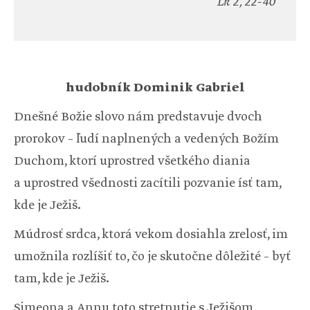
Lk 2, 22-40
hudobník Dominik Gabriel
Dnešné Božie slovo nám predstavuje dvoch
prorokov – ľudí naplnených a vedených Božím
Duchom, ktorí uprostred všetkého diania
a uprostred všednosti zacítili pozvanie ísť tam,
kde je Ježiš.
Múdrosť srdca, ktorá vekom dosiahla zrelosť, im
umožnila rozlíšiť to, čo je skutočne dôležité – byť
tam, kde je Ježiš.
Simeona a Annu toto stretnutie s Ježišom