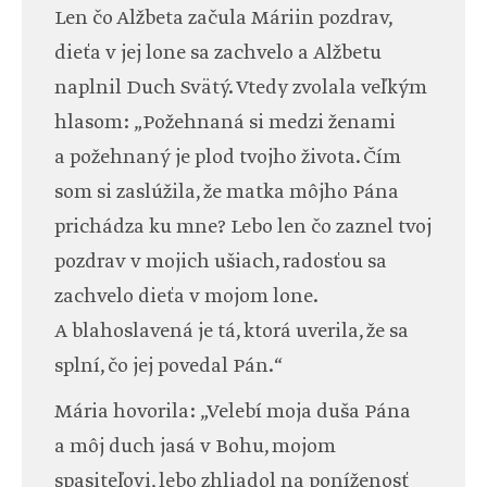
Len čo Alžbeta začula Máriin pozdrav,
dieťa v jej lone sa zachvelo a Alžbetu
naplnil Duch Svätý. Vtedy zvolala veľkým
hlasom: „Požehnaná si medzi ženami
a požehnaný je plod tvojho života. Čím
som si zaslúžila, že matka môjho Pána
prichádza ku mne? Lebo len čo zaznel tvoj
pozdrav v mojich ušiach, radosťou sa
zachvelo dieťa v mojom lone.
A blahoslavená je tá, ktorá uverila, že sa
splní, čo jej povedal Pán.“
Mária hovorila: „Velebí moja duša Pána
a môj duch jasá v Bohu, mojom
spasiteľovi, lebo zhliadol na poníženosť