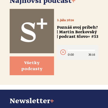
Najnovší podcast
+
3. júla 2026
Poznáš svoj príbeh?
| Martin Borkovský
| podcast Slovo+ #53
0:00
36:56
Všetky
podcasty
Newsletter
+