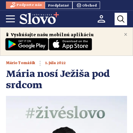
Podporte nás
Predplatné
Obchod
×
📱 Vyskúšajte našu mobilnú aplikáciu
1. júla 2022
Mário Tomášik
Mária nosí Ježiša pod
srdcom