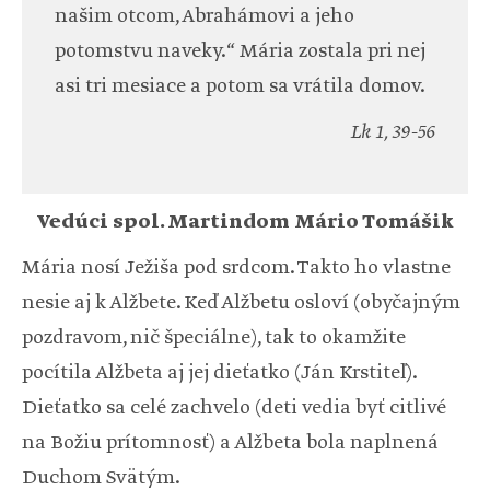
našim otcom, Abrahámovi a jeho
potomstvu naveky.“ Mária zostala pri nej
asi tri mesiace a potom sa vrátila domov.
Lk 1, 39-56
Vedúci spol. Martindom Mário Tomášik
Mária nosí Ježiša pod srdcom. Takto ho vlastne
nesie aj k Alžbete. Keď Alžbetu osloví (obyčajným
pozdravom, nič špeciálne), tak to okamžite
pocítila Alžbeta aj jej dieťatko (Ján Krstiteľ).
Dieťatko sa celé zachvelo (deti vedia byť citlivé
na Božiu prítomnosť) a Alžbeta bola naplnená
Duchom Svätým.