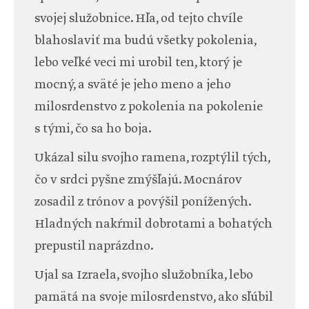
svojej služobnice. Hľa, od tejto chvíle
blahoslaviť ma budú všetky pokolenia,
lebo veľké veci mi urobil ten, ktorý je
mocný, a sväté je jeho meno a jeho
milosrdenstvo z pokolenia na pokolenie
s tými, čo sa ho boja.
Ukázal silu svojho ramena, rozptýlil tých,
čo v srdci pyšne zmýšľajú. Mocnárov
zosadil z trónov a povýšil ponížených.
Hladných nakŕmil dobrotami a bohatých
prepustil naprázdno.
Ujal sa Izraela, svojho služobníka, lebo
pamätá na svoje milosrdenstvo, ako sľúbil