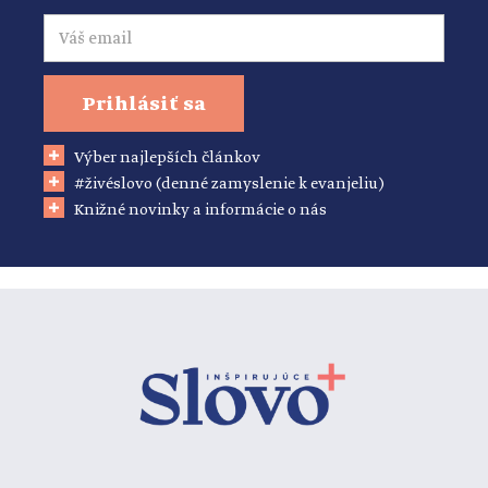
Email
Prihlásiť sa
Výber najlepších článkov
#živéslovo (denné zamyslenie k evanjeliu)
Knižné novinky a informácie o nás