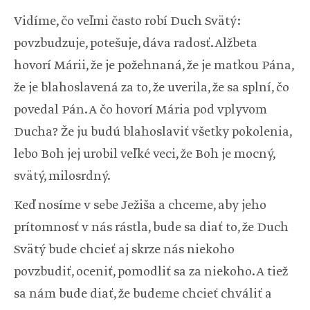
Vidíme, čo veľmi často robí Duch Svätý:
povzbudzuje, potešuje, dáva radosť. Alžbeta
hovorí Márii, že je požehnaná, že je matkou Pána,
že je blahoslavená za to, že uverila, že sa splní, čo
povedal Pán. A čo hovorí Mária pod vplyvom
Ducha? Že ju budú blahoslaviť všetky pokolenia,
lebo Boh jej urobil veľké veci, že Boh je mocný,
svätý, milosrdný.
Keď nosíme v sebe Ježiša a chceme, aby jeho
prítomnosť v nás rástla, bude sa diať to, že Duch
Svätý bude chcieť aj skrze nás niekoho
povzbudiť, oceniť, pomodliť sa za niekoho. A tiež
sa nám bude diať, že budeme chcieť chváliť a