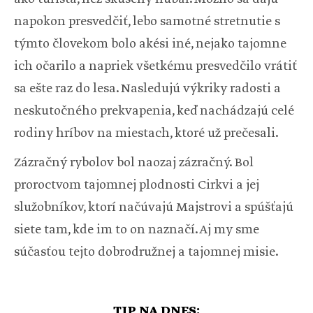
napokon presvedčiť, lebo samotné stretnutie s
týmto človekom bolo akési iné, nejako tajomne
ich očarilo a napriek všetkému presvedčilo vrátiť
sa ešte raz do lesa. Nasledujú výkriky radosti a
neskutočného prekvapenia, keď nachádzajú celé
rodiny hríbov na miestach, ktoré už prečesali.
Zázračný rybolov bol naozaj zázračný. Bol
proroctvom tajomnej plodnosti Cirkvi a jej
služobníkov, ktorí načúvajú Majstrovi a spúšťajú
siete tam, kde im to on naznačí. Aj my sme
súčasťou tejto dobrodružnej a tajomnej misie.
TIP NA DNES: