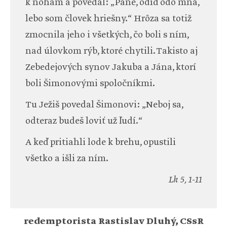
k nohám a povedal: „Pane, odíď odo mňa,
lebo som človek hriešny.“ Hrôza sa totiž
zmocnila jeho i všetkých, čo boli s ním,
nad úlovkom rýb, ktoré chytili. Takisto aj
Zebedejových synov Jakuba a Jána, ktorí
boli Šimonovými spoločníkmi.
Tu Ježiš povedal Šimonovi: „Neboj sa,
odteraz budeš loviť už ľudí.“
A keď pritiahli lode k brehu, opustili
všetko a išli za ním.
Lk 5, 1-11
redemptorista Rastislav Dluhý, CSsR