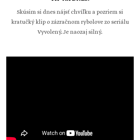
Skúsim si dnes nájsť chvíľku a pozriem si
kratučký klip o zázračnom rybolove zo seriálu
Vyvolený. Je naozaj silný.