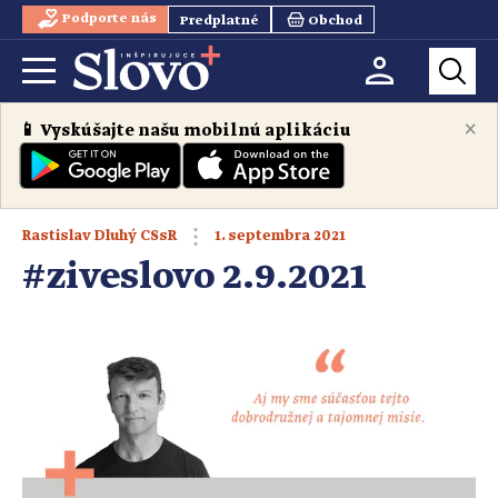
Podporte nás
Predplatné
Obchod
×
📱 Vyskúšajte našu mobilnú aplikáciu
1. septembra 2021
Rastislav Dluhý CSsR
#ziveslovo 2.9.2021