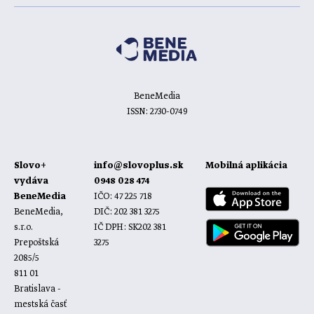
BeneMedia
ISSN: 2730-0749
Slovo+
info@slovoplus.sk
Mobilná aplikácia
vydáva
0948 028 474
BeneMedia
IČO: 47 225 718
BeneMedia,
DIČ: 202 381 3275
s.r.o.
IČ DPH: SK202 381
Prepoštská
3275
2085/5
811 01
Bratislava -
mestská časť