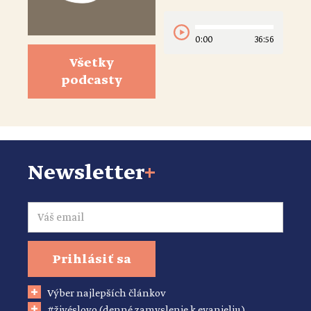
0:00
36:56
Všetky
podcasty
Newsletter
+
Email
Prihlásiť sa
Výber najlepších článkov
#živéslovo (denné zamyslenie k evanjeliu)