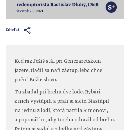
Zdieľať
Keď raz Ježiš stál pri Genezaretskom
jazere, tlačil sa naň zástup, lebo chcel
počuť Božie slovo.
Tu zbadal pri brehu dve lode. Rybári
z nich vystúpili a prali si siete. Nastúpil
na jednu z lodí, ktorá patrila Šimonovi,
a poprosil ho, aby trocha odrazil od brehu.
Potom si sadol a z loďky učil zástupy.