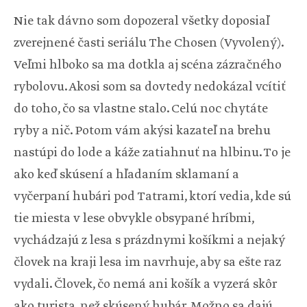
Nie tak dávno som dopozeral všetky doposiaľ
zverejnené časti seriálu The Chosen (Vyvolený).
Veľmi hlboko sa ma dotkla aj scéna zázračného
rybolovu. Akosi som sa dovtedy nedokázal vcítiť
do toho, čo sa vlastne stalo. Celú noc chytáte
ryby a nič. Potom vám akýsi kazateľ na brehu
nastúpi do lode a káže zatiahnuť na hlbinu. To je
ako keď skúsení a hľadaním sklamaní a
vyčerpaní hubári pod Tatrami, ktorí vedia, kde sú
tie miesta v lese obvykle obsypané hríbmi,
vychádzajú z lesa s prázdnymi košíkmi a nejaký
človek na kraji lesa im navrhuje, aby sa ešte raz
vydali. Človek, čo nemá ani košík a vyzerá skôr
ako turista, než skúsený hubár. Možno sa dajú