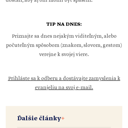
dostali, aby aj oni mohli byť spasení.
TIP NA DNES:
Priznajte sa dnes nejakým viditeľným, alebo
počuteľným spôsobom (znakom, slovom, gestom)
verejne k svojej viere.
Prihláste sa k odberu a dostávajte zamyslenia k
evanjeliu na svoj e-mail.
Ďalšie články
+