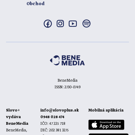
Obchod
BeneMedia
ISSN: 2730-0749
Slovo+
info@slovoplus.sk
Mobilná aplikácia
vydáva
0948 028 474
BeneMedia
IČO: 47 225 718
BeneMedia,
DIČ: 202 381 3275