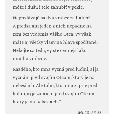
môže i dušu i telo zahubiť v pekle.
Nepredávajú sa dva vrabce za halier?
A predsa ani jeden z nich nepadne na
zem bez vedomia vášho Otca. Vy však
máte aj všetky vlasy na hlave spočítané.
Nebojte sa teda, vy ste cennejší ako
mnoho vrabcov.
Každého, kto mňa vyzná pred ľuďmi, aj ja
vyznám pred svojím Otcom, ktorý je na
nebesiach. Ale toho, kto mňa zaprie pred
ľuďmi, aj ja zapriem pred svojím Otcom,
ktorý je na nebesiach.“
Mt 10, 26-33