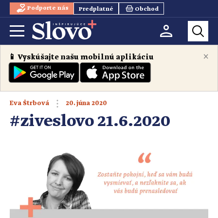
Podporte nás
Predplatné
Obchod
×
📱 Vyskúšajte našu mobilnú aplikáciu
20. júna 2020
Eva Štrbová
#ziveslovo 21.6.2020