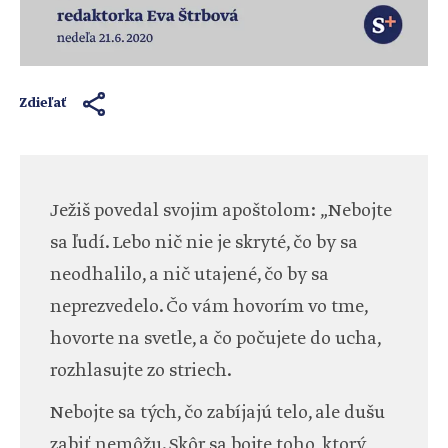
Zdieľať
Ježiš povedal svojim apoštolom: „Nebojte
sa ľudí. Lebo nič nie je skryté, čo by sa
neodhalilo, a nič utajené, čo by sa
neprezvedelo. Čo vám hovorím vo tme,
hovorte na svetle, a čo počujete do ucha,
rozhlasujte zo striech.
Nebojte sa tých, čo zabíjajú telo, ale dušu
zabiť nemôžu. Skôr sa bojte toho, ktorý