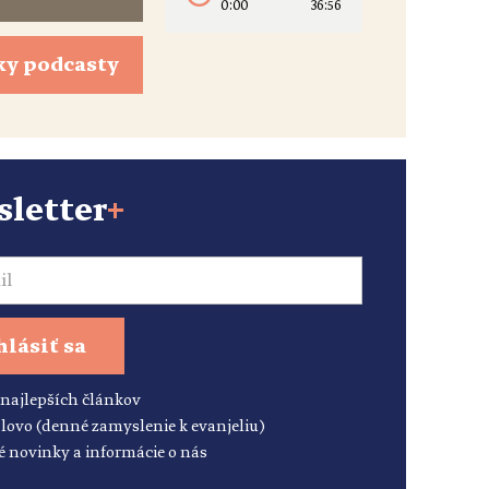
0:00
36:56
ky podcasty
letter
+
hlásiť sa
 najlepších článkov
lovo (denné zamyslenie k evanjeliu)
é novinky a informácie o nás