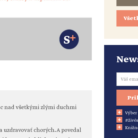
Všet
News
Email
Pri
 moc nad všetkými zlými duchmi
Výber
#živés
Knižn
 a uzdravovať chorých. A povedal