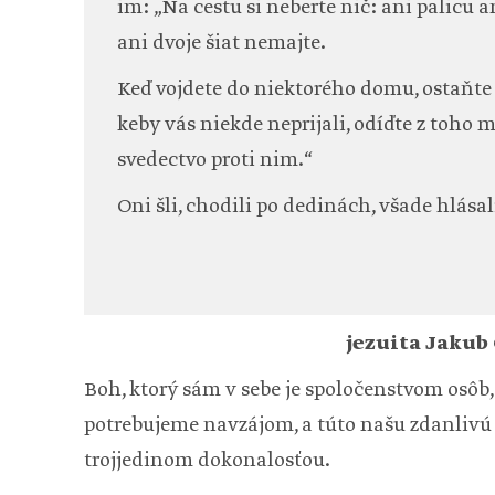
im: „Na cestu si neberte nič: ani palicu a
ani dvoje šiat nemajte.
Keď vojdete do niektorého domu, ostaňte 
keby vás niekde neprijali, odíďte z toho m
svedectvo proti nim.“
Oni šli, chodili po dedinách, všade hlása
jezuita Jakub
Boh, ktorý sám v sebe je spoločenstvom osôb, 
potrebujeme navzájom, a túto našu zdanlivú 
trojjedinom dokonalosťou.