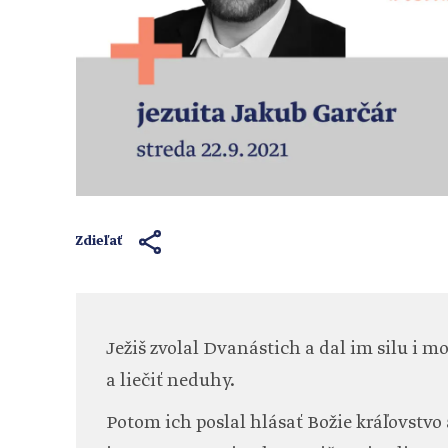
Zdieľať
Ježiš zvolal Dvanástich a dal im silu i
a liečiť neduhy.
Potom ich poslal hlásať Božie kráľovstvo