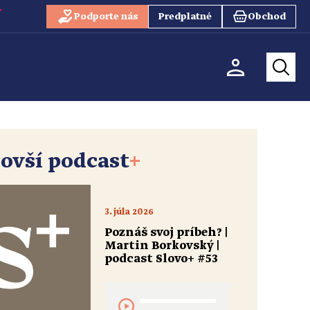
Podporte nás
Predplatné
Obchod
ovší podcast
+
3. júla 2026
Poznáš svoj príbeh? |
Martin Borkovský |
podcast Slovo+ #53