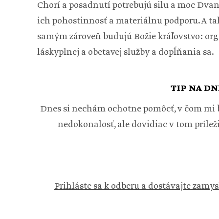
Chorí a posadnutí potrebujú silu a moc Dvan
ich pohostinnosť a materiálnu podporu. A t
samým zároveň budujú Božie kráľovstvo: or
láskyplnej a obetavej služby a dopĺňania sa.
TIP NA DN
Dnes si nechám ochotne pomôcť, v čom mi b
nedokonalosť, ale dovidiac v tom prílež
Prihláste sa k odberu a dostávajte zamys