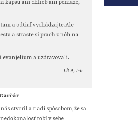
ni kapsu ani chlieb ani peniaze,
tam a odtiaľ vychádzajte. Ale
esta a straste si prach z nôh na
li evanjelium a uzdravovali.
Lk 9, 1-6
 Garčár
nás stvoril a riadi spôsobom, že sa
nedokonalosť robí v sebe