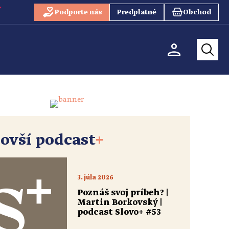
Podporte nás
Predplatné
Obchod
ovší podcast
+
3. júla 2026
Poznáš svoj príbeh? |
Martin Borkovský |
podcast Slovo+ #53