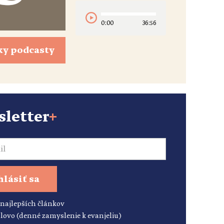
0:00
36:56
ky podcasty
letter
+
hlásiť sa
 najlepších článkov
lovo (denné zamyslenie k evanjeliu)