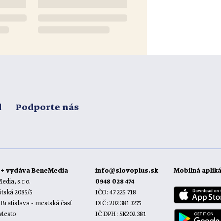
d
Podporte nás
o+ vydáva BeneMedia
info@slovoplus.sk
Mobilná aplik
dia, s.r.o.
0948 028 474
tská 2085/5
IČO: 47 225 718
 Bratislava - mestská časť
DIČ: 202 381 3275
 Mesto
IČ DPH: SK202 381