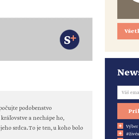
Všet
News
Email
 počujte podobenstvo
Pri
 kráľovstve a nechápe ho,
Výber
jeho srdca. To je ten, u koho bolo
#živés