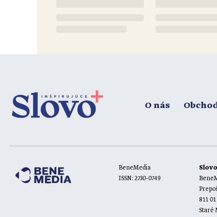
O nás
Obcho
BeneMedia
Slov
ISSN: 2730-0749
BeneMe
Prepoš
811 01
Staré