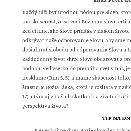
kňaz Peter R
Každý túži byť úrodnou pôdou pre Slovo, ktor
má skúsenosť, že sa voči Božiemu slovu cíti ako
keď cítime, ako Slovo prináša v našom živote
odkrývať naše odporovanie Slovu, aby sme mohl
dosiahnuť slobodu od odporovania Slovu a ta
každodenný život skrze Slovo obdarovať a pre
podobu. Veď všetko, čo premáha svet v nás, je n
nesklame (Rim 5, 5), a máme skúsenosť toho,
šťastie, je Božia láska, ktorá je rozliata v naš
17) a tým aj v našich skutkoch a životoch. Či
perspektíva života?
TIP NA DN
Nenechajme dnes Božie slovo len tak pre