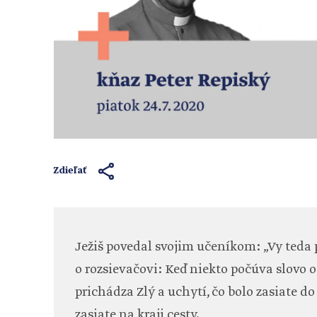
Zdieľať
Ježiš povedal svojim učeníkom: „Vy teda
o rozsievačovi: Keď niekto počúva slovo o
prichádza Zlý a uchytí, čo bolo zasiate do 
zasiate na kraji cesty.