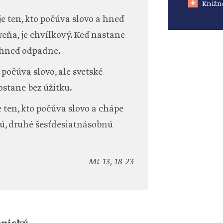
Knižn
je ten, kto počúva slovo a hneď
reňa, je chvíľkový. Keď nastane
, hneď odpadne.
o počúva slovo, ale svetské
ostane bez úžitku.
e ten, kto počúva slovo a chápe
ú, druhé šesťdesiatnásobnú
Mt 13, 18-23