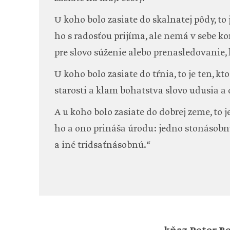
U koho bolo zasiate do skalnatej pôdy, to 
ho s radosťou prijíma, ale nemá v sebe ko
pre slovo súženie alebo prenasledovanie
U koho bolo zasiate do tŕnia, to je ten, kt
starosti a klam bohatstva slovo udusia a 
A u koho bolo zasiate do dobrej zeme, to j
ho a ono prináša úrodu: jedno stonásobn
a iné tridsaťnásobnú.“