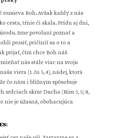
episký
é rozsieva Boh. Avšak každý z nás
 cesta, tŕnie či skala. Prídu aj dni,
 úrodu. Sme povolaní poznať a
i prosiť, pričiniť sa o to a
k prijať, čím chce Boh náš
mieňať nás stále viac na svoju
aša viera (1 Jn 5, 4), nádej, ktorá
 že čo nám i blížnym spôsobuje
ich srdciach skrze Ducha (Rim 5, 5; 8,
 to nie je úžasná, obohacujúca
ES:
jsť cez naše uši. Zastavme sa a