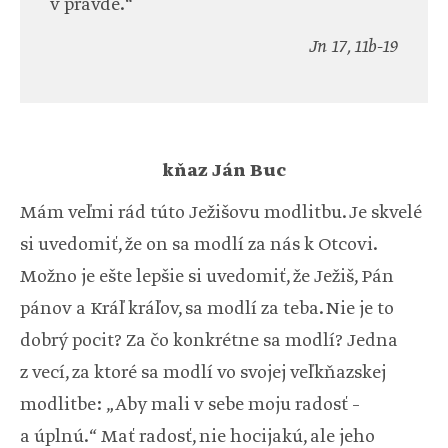
v pravde.“
Jn 17, 11b-19
kňaz Ján Buc
Mám veľmi rád túto Ježišovu modlitbu. Je skvelé
si uvedomiť, že on sa modlí za nás k Otcovi.
Možno je ešte lepšie si uvedomiť, že Ježiš, Pán
pánov a Kráľ kráľov, sa modlí za teba. Nie je to
dobrý pocit? Za čo konkrétne sa modlí? Jedna
z vecí, za ktoré sa modlí vo svojej veľkňazskej
modlitbe: „Aby mali v sebe moju radosť –
a úplnú.“ Mať radosť, nie hocijakú, ale jeho