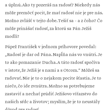
a úplnú. Ako ty pozeráš na radosť? Niekedy nás
môže premôcť pocit, že mať radosť nie je pre nás.
Možno zvlášť v tejto dobe. Tešiť sa – a z čoho? Čo
môže prinášať radosť, za ktorú sa Pán Ježiš
modlí?
Pápež František v jednom príhovore povedal:
„Radosť je dar od Pána. Napĺňa nás vo vnútri. Je
to ako pomazanie Ducha. A táto radosť spočíva
v istote, že Ježiš je s nami a s Otcom.“ Môžeš sa
radovať. Nie je to o nejakom pocite šťastia. Je to
niečo, čo ide zvnútra. Možno sa potrebujeme
zastaviť a nechať prúdiť Ježišovo víťazstvo do
našich sŕdc a životov; myslím, že je to neustály
dôvod pre radosť.