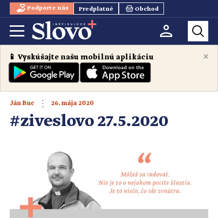
Podporte nás
Predplatné
Obchod
×
📱 Vyskúšajte našu mobilnú aplikáciu
26. mája 2020
Ján Buc
#ziveslovo 27.5.2020