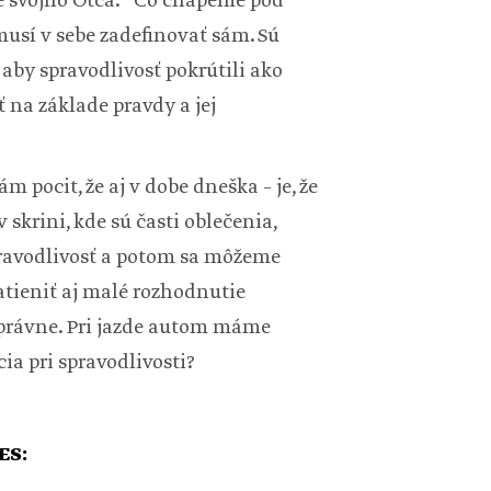
ve svojho Otca.“ Čo chápeme pod
musí v sebe zadefinovať sám. Sú
 aby spravodlivosť pokrútili ako
ť na základe pravdy a jej
 pocit, že aj v dobe dneška – je, že
skrini, kde sú časti oblečenia,
pravodlivosť a potom sa môžeme
zatieniť aj malé rozhodnutie
, právne. Pri jazde autom máme
cia pri spravodlivosti?
ES: