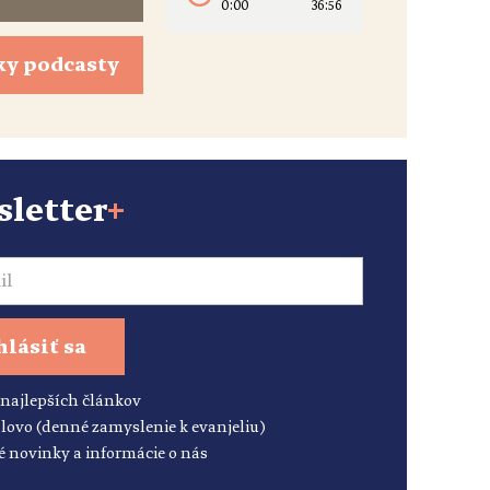
0:00
36:56
ky podcasty
letter
+
hlásiť sa
 najlepších článkov
lovo (denné zamyslenie k evanjeliu)
é novinky a informácie o nás