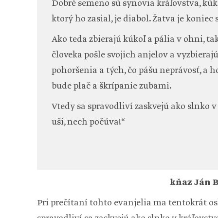
Dobré semeno sú synovia kráľovstva, kúko
ktorý ho zasial, je diabol. Žatva je koniec 
Ako teda zbierajú kúkoľ a pália v ohni, ta
človeka pošle svojich anjelov a vyzbierajú
pohoršenia a tých, čo pášu neprávosť, a h
bude plač a škrípanie zubami.
Vtedy sa spravodliví zaskvejú ako slnko v
uši, nech počúva!“
kňaz Ján 
Pri prečítaní tohto evanjelia ma tentokrát o