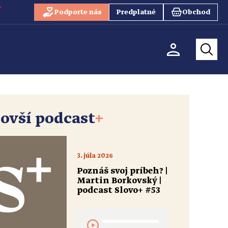
Podporte nás
Predplatné
Obchod
ovší podcast
+
3. júla 2026
Poznáš svoj príbeh? |
Martin Borkovský |
podcast Slovo+ #53