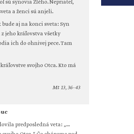
ľ sú synovia Zlého. Nepriateľ,
sveta a ženci sú anjeli.
k bude aj na konci sveta: Syn
 z jeho kráľovstva všetky
odia ich do ohnivej pece. Tam
 kráľovstve svojho Otca. Kto má
Mt 13, 36-43
Buc
slovila predposledná veta: „…