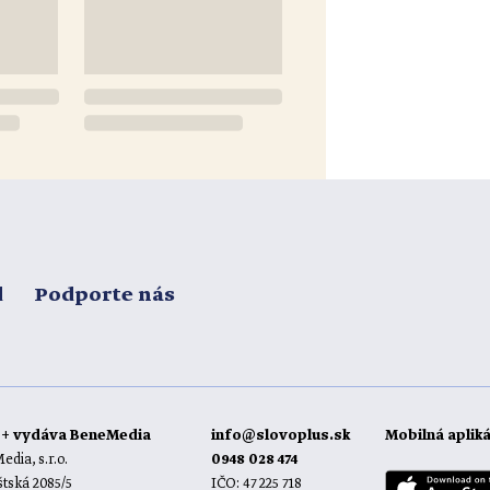
d
Podporte nás
o+ vydáva BeneMedia
info@slovoplus.sk
Mobilná aplik
dia, s.r.o.
0948 028 474
tská 2085/5
IČO: 47 225 718