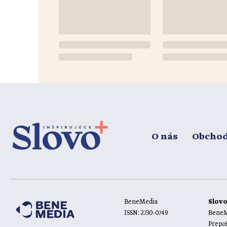
O nás
Obcho
BeneMedia
Slov
ISSN: 2730-0749
BeneMe
Prepoš