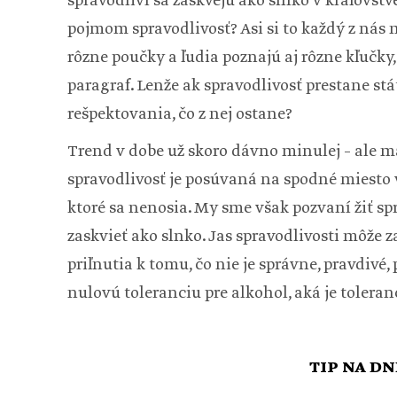
spravodliví sa zaskvejú ako slnko v kráľovst
pojmom spravodlivosť? Asi si to každý z nás 
rôzne poučky a ľudia poznajú aj rôzne kľučky,
paragraf. Lenže ak spravodlivosť prestane stá
rešpektovania, čo z nej ostane?
Trend v dobe už skoro dávno minulej – ale mám
spravodlivosť je posúvaná na spodné miesto v 
ktoré sa nenosia. My sme však pozvaní žiť s
zaskvieť ako slnko. Jas spravodlivosti môže 
priľnutia k tomu, čo nie je správne, pravdivé
nulovú toleranciu pre alkohol, aká je toleran
TIP NA DN