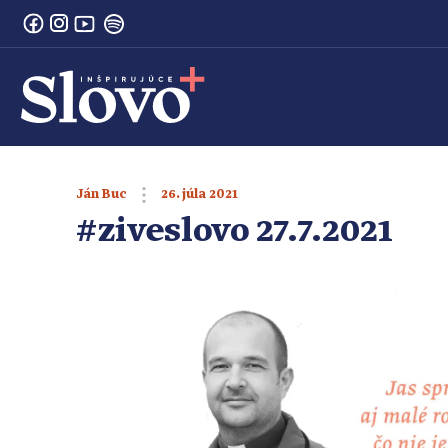
26. júla 2021
Ján Buc
#ziveslovo 27.7.2021