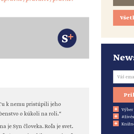
Všet
News
Email
Pri
 Tu k nemu pristúpili jeho
Výber
enstvo o kúkoli na roli.“
#živés
Knižn
 je Syn človeka. Roľa je svet.