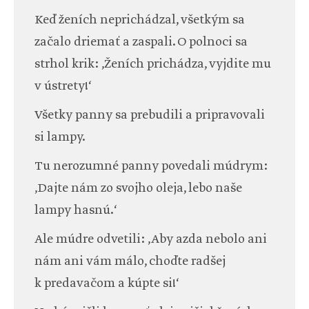
Keď ženích neprichádzal, všetkým sa
začalo driemať a zaspali. O polnoci sa
strhol krik: ‚Ženích prichádza, vyjdite mu
v ústrety!‘
Všetky panny sa prebudili a pripravovali
si lampy.
Tu nerozumné panny povedali múdrym:
‚Dajte nám zo svojho oleja, lebo naše
lampy hasnú.‘
Ale múdre odvetili: ‚Aby azda nebolo ani
nám ani vám málo, choďte radšej
k predavačom a kúpte si!‘