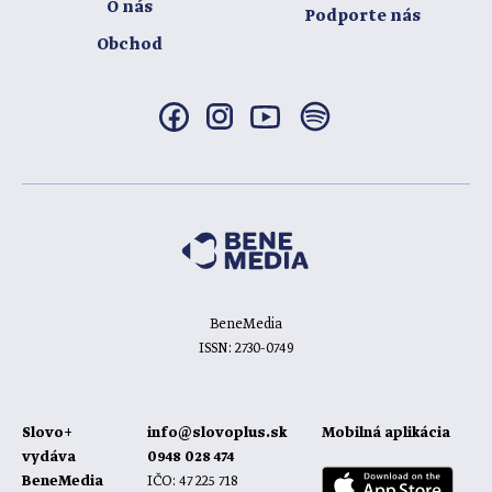
O nás
Podporte nás
Obchod
BeneMedia
ISSN: 2730-0749
Slovo+
info@slovoplus.sk
Mobilná aplikácia
vydáva
0948 028 474
BeneMedia
IČO: 47 225 718