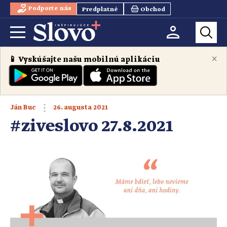
Podporte nás
Predplatné
Obchod
×
📱 Vyskúšajte našu mobilnú aplikáciu
26. augusta 2021
Ján Buc
#ziveslovo 27.8.2021