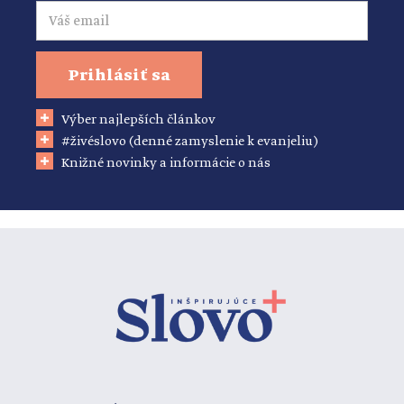
Email
Prihlásiť sa
Výber najlepších článkov
#živéslovo (denné zamyslenie k evanjeliu)
Knižné novinky a informácie o nás