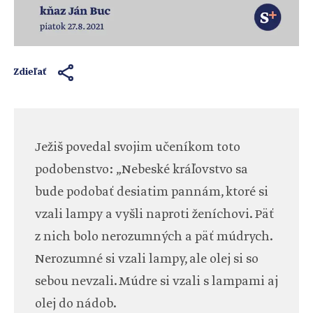
Zdieľať
Ježiš povedal svojim učeníkom toto
podobenstvo: „Nebeské kráľovstvo sa
bude podobať desiatim pannám, ktoré si
vzali lampy a vyšli naproti ženíchovi. Päť
z nich bolo nerozumných a päť múdrych.
Nerozumné si vzali lampy, ale olej si so
sebou nevzali. Múdre si vzali s lampami aj
olej do nádob.