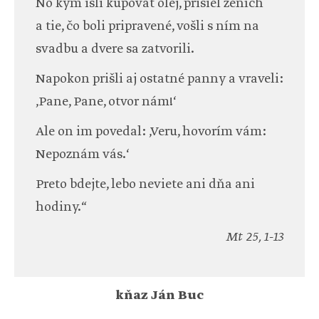
No kým išli kupovať olej, prišiel ženích
a tie, čo boli pripravené, vošli s ním na
svadbu a dvere sa zatvorili.
Napokon prišli aj ostatné panny a vraveli:
‚Pane, Pane, otvor nám!‘
Ale on im povedal: ‚Veru, hovorím vám:
Nepoznám vás.‘
Preto bdejte, lebo neviete ani dňa ani
hodiny.“
Mt 25, 1-13
kňaz Ján Buc