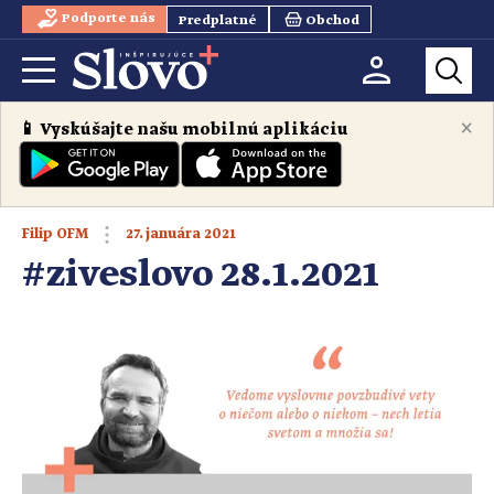
Podporte nás
Predplatné
Obchod
×
📱 Vyskúšajte našu mobilnú aplikáciu
27. januára 2021
Filip OFM
#ziveslovo 28.1.2021