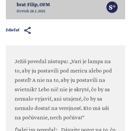
Zdieľať
Ježiš povedal zástupu: „Vari je lampa na
to, aby ju postavili pod mericu alebo pod
posteľ? A nie na to, aby ju postavili na
svietnik? Lebo nič nie je skryté, čo by sa
nemalo vyjaviť, ani utajené, čo by sa
nemalo dostať na verejnosť. Kto má uši
na počúvanie, nech počúva!“
Ďalej im povedal: „Dávajte pozor na to, čo