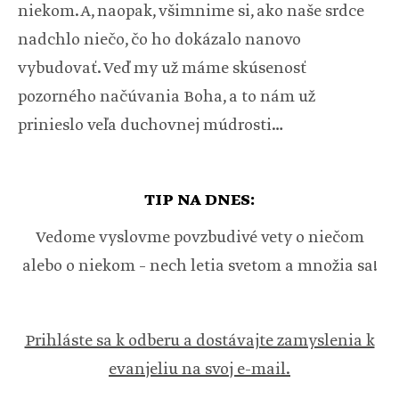
niekom. A, naopak, všimnime si, ako naše srdce
nadchlo niečo, čo ho dokázalo nanovo
vybudovať. Veď my už máme skúsenosť
pozorného načúvania Boha, a to nám už
prinieslo veľa duchovnej múdrosti…
TIP NA DNES:
Vedome vyslovme povzbudivé vety o niečom
alebo o niekom – nech letia svetom a množia sa!
Prihláste sa k odberu a dostávajte zamyslenia k
evanjeliu na svoj e-mail.