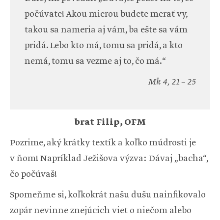
počúvate! Akou mierou budete merať vy,
takou sa nameria aj vám, ba ešte sa vám
pridá. Lebo kto má, tomu sa pridá, a kto
nemá, tomu sa vezme aj to, čo má.“
Mk 4, 21 – 25
brat Filip, OFM
Pozrime, aký krátky textík a koľko múdrosti je
v ňom! Napríklad Ježišova výzva: Dávaj „bacha“,
čo počúvaš!
Spomeňme si, koľkokrát našu dušu nainfikovalo
zopár nevinne znejúcich viet o niečom alebo