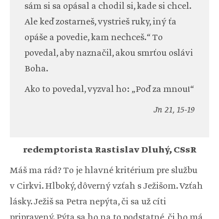
sám si sa opásal a chodil si, kade si chcel.
Ale keď zostarneš, vystrieš ruky, iný ťa
opáše a povedie, kam nechceš.“ To
povedal, aby naznačil, akou smrťou oslávi
Boha.
Ako to povedal, vyzval ho: „Poď za mnou!“
Jn 21, 15-19
redemptorista Rastislav Dluhý, CSsR
Máš ma rád? To je hlavné kritérium pre službu
v Cirkvi. Hlboký, dôverný vzťah s Ježišom. Vzťah
lásky. Ježiš sa Petra nepýta, či sa už cíti
pripravený. Pýta sa ho na to podstatné, či ho má