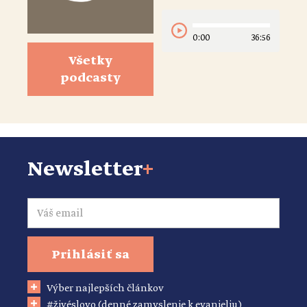
0:00
36:56
Všetky
podcasty
Newsletter
+
Email
Prihlásiť sa
Výber najlepších článkov
#živéslovo (denné zamyslenie k evanjeliu)