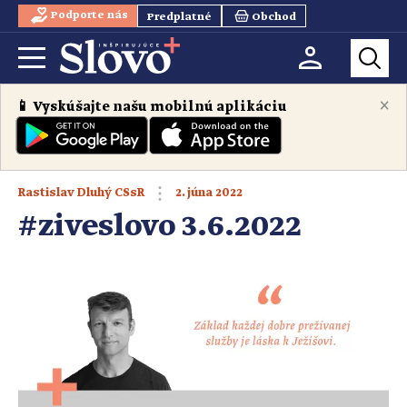
Podporte nás
Predplatné
Obchod
×
📱 Vyskúšajte našu mobilnú aplikáciu
2. júna 2022
Rastislav Dluhý CSsR
#ziveslovo 3.6.2022