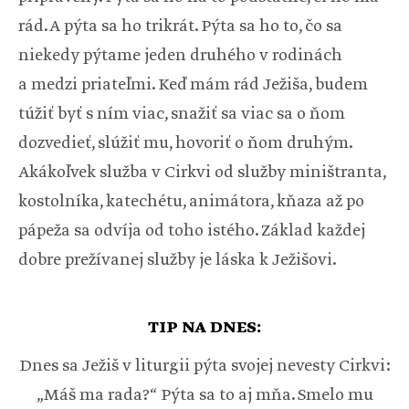
rád. A pýta sa ho trikrát. Pýta sa ho to, čo sa
niekedy pýtame jeden druhého v rodinách
a medzi priateľmi. Keď mám rád Ježiša, budem
túžiť byť s ním viac, snažiť sa viac sa o ňom
dozvedieť, slúžiť mu, hovoriť o ňom druhým.
Akákoľvek služba v Cirkvi od služby miništranta,
kostolníka, katechétu, animátora, kňaza až po
pápeža sa odvíja od toho istého. Základ každej
dobre prežívanej služby je láska k Ježišovi.
TIP NA DNES:
Dnes sa Ježiš v liturgii pýta svojej nevesty Cirkvi:
„Máš ma rada?“ Pýta sa to aj mňa. Smelo mu