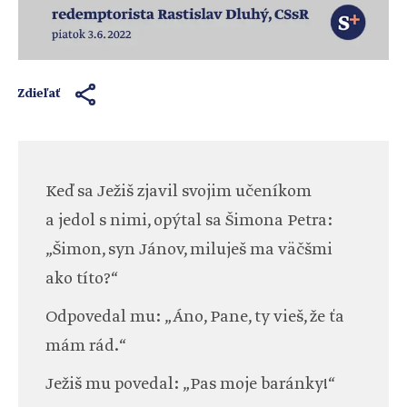
Zdieľať
Keď sa Ježiš zjavil svojim učeníkom
a jedol s nimi, opýtal sa Šimona Petra:
„Šimon, syn Jánov, miluješ ma väčšmi
ako títo?“
Odpovedal mu: „Áno, Pane, ty vieš, že ťa
mám rád.“
Ježiš mu povedal: „Pas moje baránky!“