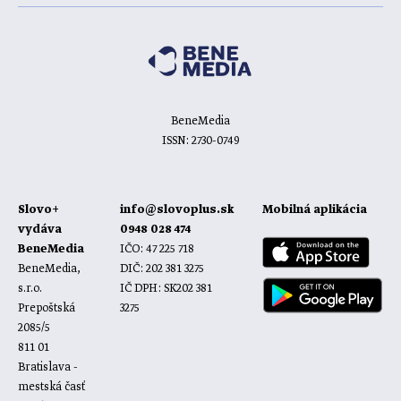
BeneMedia
ISSN: 2730-0749
Slovo+
info@slovoplus.sk
Mobilná aplikácia
vydáva
0948 028 474
BeneMedia
IČO: 47 225 718
BeneMedia,
DIČ: 202 381 3275
s.r.o.
IČ DPH: SK202 381
Prepoštská
3275
2085/5
811 01
Bratislava -
mestská časť