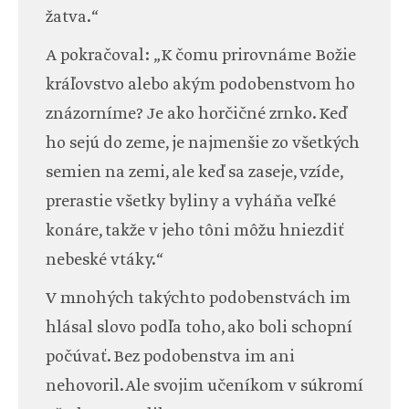
žatva.“
A pokračoval: „K čomu prirovnáme Božie
kráľovstvo alebo akým podobenstvom ho
znázorníme? Je ako horčičné zrnko. Keď
ho sejú do zeme, je najmenšie zo všetkých
semien na zemi, ale keď sa zaseje, vzíde,
prerastie všetky byliny a vyháňa veľké
konáre, takže v jeho tôni môžu hniezdiť
nebeské vtáky.“
V mnohých takýchto podobenstvách im
hlásal slovo podľa toho, ako boli schopní
počúvať. Bez podobenstva im ani
nehovoril. Ale svojim učeníkom v súkromí