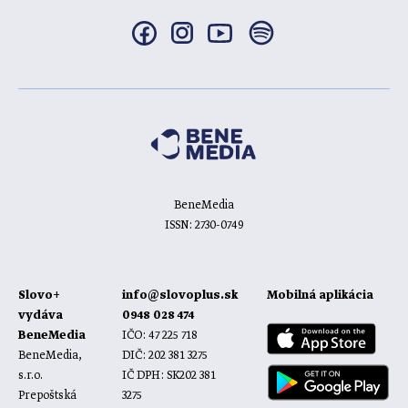
BeneMedia
ISSN: 2730-0749
Slovo+
info@slovoplus.sk
Mobilná aplikácia
vydáva
0948 028 474
BeneMedia
IČO: 47 225 718
BeneMedia,
DIČ: 202 381 3275
s.r.o.
IČ DPH: SK202 381
Prepoštská
3275