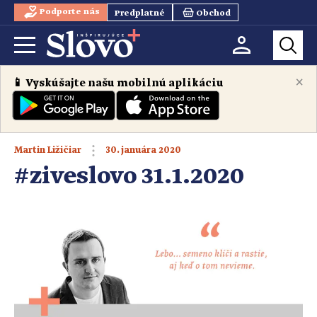
Podporte nás
Predplatné
Obchod
×
📱 Vyskúšajte našu mobilnú aplikáciu
30. januára 2020
Martin Ližičiar
#ziveslovo 31.1.2020