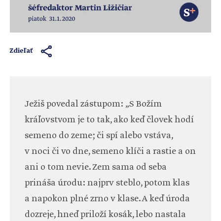
Zdieľať
Ježiš povedal zástupom: „S Božím
kráľovstvom je to tak, ako keď človek hodí
semeno do zeme; či spí alebo vstáva,
v noci či vo dne, semeno klíči a rastie a on
ani o tom nevie. Zem sama od seba
prináša úrodu: najprv steblo, potom klas
a napokon plné zrno v klase. A keď úroda
dozreje, hneď priloží kosák, lebo nastala