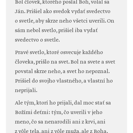
Bol človek, ktorého poslal Boh, volal sa
Ján. Prišiel ako svedok vydať svedectvo
o svetle, aby skrze neho všetci uverili. On
sám nebol svetlo, prišiel iba vydať
svedectvo o svetle.
Pravé svetlo, ktoré osvecuje každého
človeka, prišlo na svet. Bol na svete a svet
povstal skrze neho, a svet ho nepoznal.
Prišiel do svojho vlastného, a vlastní ho
neprijali.
Ale tým, ktorí ho prijali, dal moc stať sa
Božími deťmi: tým, čo uverili v jeho
meno, čo sa nenarodili ani z krvi, ani
z vôle tela, ani z vôle muža, ale z Boha.