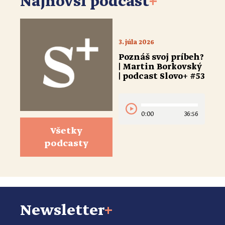
Najnovší podcast
+
3. júla 2026
Poznáš svoj príbeh?
| Martin Borkovský
| podcast Slovo+ #53
0:00
36:56
Všetky
podcasty
Newsletter
+