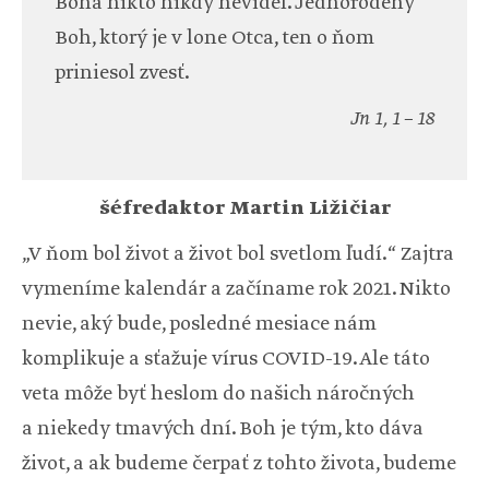
Boha nikto nikdy nevidel. Jednorodený
Boh, ktorý je v lone Otca, ten o ňom
priniesol zvesť.
Jn 1, 1 – 18
šéfredaktor Martin Ližičiar
„V ňom bol život a život bol svetlom ľudí.“ Zajtra
vymeníme kalendár a začíname rok 2021. Nikto
nevie, aký bude, posledné mesiace nám
komplikuje a sťažuje vírus COVID-19. Ale táto
veta môže byť heslom do našich náročných
a niekedy tmavých dní. Boh je tým, kto dáva
život, a ak budeme čerpať z tohto života, budeme