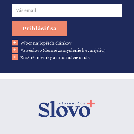
Email
Prihlásiť sa
Výber najlepších článkov
#živéslovo (denné zamyslenie k evanjeliu)
Knižné novinky a informácie o nás