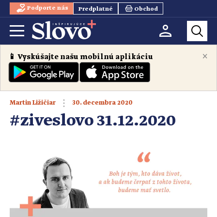
Podporte nás
Predplatné
Obchod
×
📱 Vyskúšajte našu mobilnú aplikáciu
30. decembra 2020
Martin Ližičiar
#ziveslovo 31.12.2020