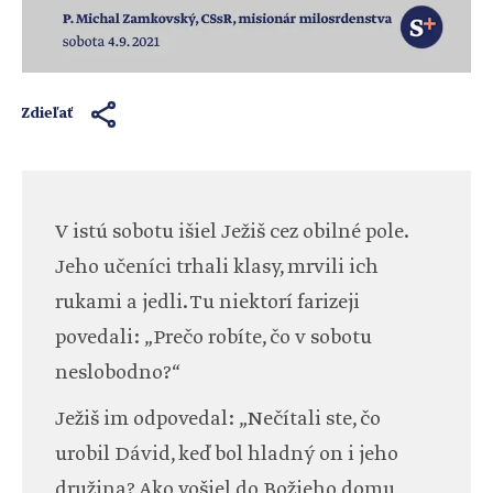
Zdieľať
V istú sobotu išiel Ježiš cez obilné pole.
Jeho učeníci trhali klasy, mrvili ich
rukami a jedli. Tu niektorí farizeji
povedali: „Prečo robíte, čo v sobotu
neslobodno?“
Ježiš im odpovedal: „Nečítali ste, čo
urobil Dávid, keď bol hladný on i jeho
družina? Ako vošiel do Božieho domu,