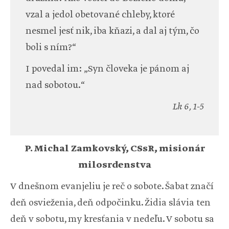
vzal a jedol obetované chleby, ktoré
nesmel jesť nik, iba kňazi, a dal aj tým, čo
boli s ním?“
I povedal im: „Syn človeka je pánom aj
nad sobotou.“
Lk 6, 1-5
P. Michal Zamkovský, CSsR, misionár
milosrdenstva
V dnešnom evanjeliu je reč o sobote. Šabat značí
deň osvieženia, deň odpočinku. Židia slávia ten
deň v sobotu, my kresťania v nedeľu. V sobotu sa