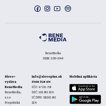
BeneMedia
ISSN: 2730-0749
Slovo+
info@slovoplus.sk
Mobilná aplikácia
vydáva
0948 028 474
BeneMedia
IČO: 47 225 718
BeneMedia,
DIČ: 202 381 3275
s.r.o.
IČ DPH: SK202 381
Prepoštská
3275