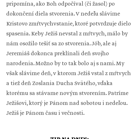
pripomína, ako Boh odpočíval (či žasol) po
dokončení diela stvorenia. V nedeľu slávime
Kristovo zmŕtvychvstanie, ktoré potvrdzuje dielo
spasenia. Keby Ježiš nevstal z mŕtvych, málo by
nám osožilo tešiť sa zo stvorenia. Jób, ale aj
Jeremiáš dokonca preklínali deň svojho
narodenia. Možno by to tak bolo aj s nami. My
však slávime deň, v ktorom Ježiš vstal z mŕtvych
a tiež deň Zoslania Ducha Svätého, vďaka
ktorému sa stávame novým stvorením. Patríme
Ježišovi, ktorý je Pánom nad sobotou i nedeľou.
Ježiš je Pánom času i večnosti.