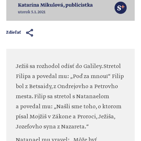
Zdieľať
Ježiš sa rozhodol odísť do Galiley. Stretol
Filipa a povedal mu: „Poď za mnou!“ Filip
bol z Betsaidy, z Ondrejovho a Petrovho
mesta. Filip sa stretol s Natanaelom
a povedal mu: „Našli sme toho, o ktorom
písal Mojžiš v Zákone a Proroci, Ježiša,
Jozefovho syna z Nazareta.“
Natanael mu vravel: „Môže byť