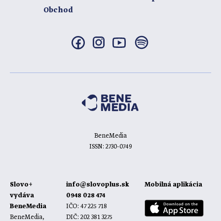
Obchod
BeneMedia
ISSN: 2730-0749
Slovo+
info@slovoplus.sk
Mobilná aplikácia
vydáva
0948 028 474
BeneMedia
IČO: 47 225 718
BeneMedia,
DIČ: 202 381 3275