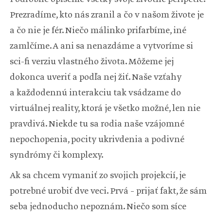
Prezradíme, kto nás zranil a čo v našom živote je
a čo nie je fér. Niečo málinko prifarbíme, iné
zamlčíme. A ani sa nenazdáme a vytvoríme si
sci-fi verziu vlastného života. Môžeme jej
dokonca uveriť a podľa nej žiť. Naše vzťahy
a každodennú interakciu tak vsádzame do
virtuálnej reality, ktorá je všetko možné, len nie
pravdivá. Niekde tu sa rodia naše vzájomné
nepochopenia, pocity ukrivdenia a podivné
syndrómy či komplexy.
Ak sa chcem vymaniť zo svojich projekcií, je
potrebné urobiť dve veci. Prvá – prijať fakt, že sám
seba jednoducho nepoznám. Niečo som síce