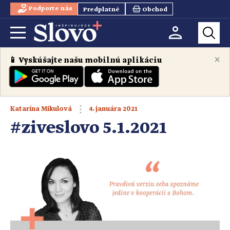
Podporte nás
Predplatné
Obchod
×
📱 Vyskúšajte našu mobilnú aplikáciu
4. januára 2021
Katarína Mikulová
#ziveslovo 5.1.2021