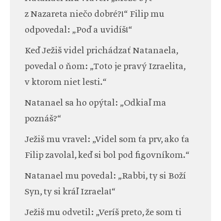
z Nazareta niečo dobré?!“ Filip mu
odpovedal: „Poď a uvidíš!“
Keď Ježiš videl prichádzať Natanaela,
povedal o ňom: „Toto je pravý Izraelita,
v ktorom niet lesti.“
Natanael sa ho opýtal: „Odkiaľ ma
poznáš?“
Ježiš mu vravel: „Videl som ťa prv, ako ťa
Filip zavolal, keď si bol pod figovníkom.“
Natanael mu povedal: „Rabbi, ty si Boží
Syn, ty si kráľ Izraela!“
Ježiš mu odvetil: „Veríš preto, že som ti