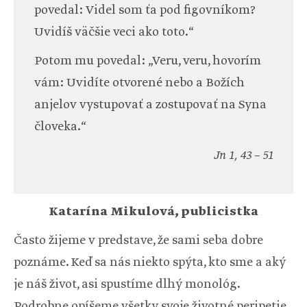
povedal: Videl som ťa pod figovníkom?
Uvidíš väčšie veci ako toto.“
Potom mu povedal: „Veru, veru, hovorím
vám: Uvidíte otvorené nebo a Božích
anjelov vystupovať a zostupovať na Syna
človeka.“
Jn 1, 43 – 51
Katarína Mikulová, publicistka
Často žijeme v predstave, že sami seba dobre
poznáme. Keď sa nás niekto spýta, kto sme a aký
je náš život, asi spustíme dlhý monológ.
Podrobne opíšeme všetky svoje životné peripetie.