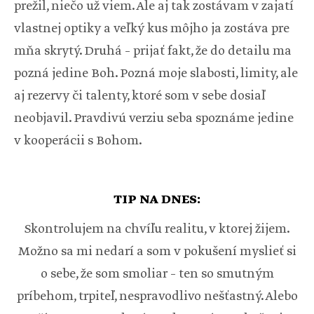
prežil, niečo už viem. Ale aj tak zostávam v zajatí
vlastnej optiky a veľký kus môjho ja zostáva pre
mňa skrytý. Druhá – prijať fakt, že do detailu ma
pozná jedine Boh. Pozná moje slabosti, limity, ale
aj rezervy či talenty, ktoré som v sebe dosiaľ
neobjavil. Pravdivú verziu seba spoznáme jedine
v kooperácii s Bohom.
TIP NA DNES:
Skontrolujem na chvíľu realitu, v ktorej žijem.
Možno sa mi nedarí a som v pokušení myslieť si
o sebe, že som smoliar – ten so smutným
príbehom, trpiteľ, nespravodlivo nešťastný. Alebo