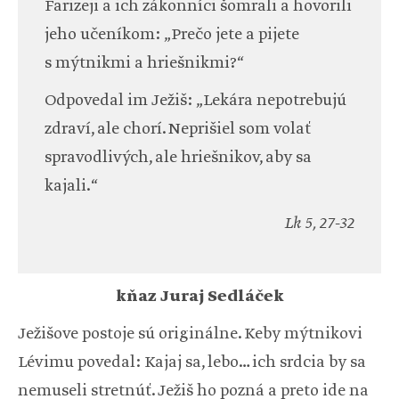
Farizeji a ich zákonníci šomrali a hovorili
jeho učeníkom: „Prečo jete a pijete
s mýtnikmi a hriešnikmi?“
Odpovedal im Ježiš: „Lekára nepotrebujú
zdraví, ale chorí. Neprišiel som volať
spravodlivých, ale hriešnikov, aby sa
kajali.“
Lk 5, 27-32
kňaz Juraj Sedláček
Ježišove postoje sú originálne. Keby mýtnikovi
Lévimu povedal: Kajaj sa, lebo… ich srdcia by sa
nemuseli stretnúť. Ježiš ho pozná a preto ide na