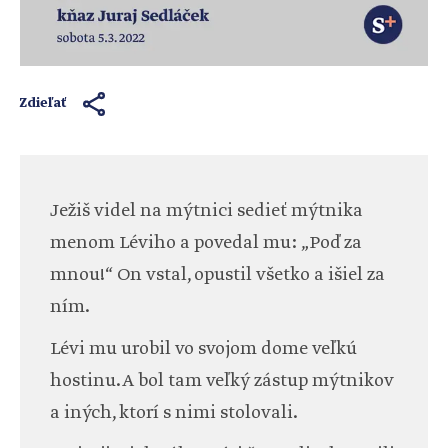
Zdieľať
Ježiš videl na mýtnici sedieť mýtnika
menom Léviho a povedal mu: „Poď za
mnou!“ On vstal, opustil všetko a išiel za
ním.
Lévi mu urobil vo svojom dome veľkú
hostinu. A bol tam veľký zástup mýtnikov
a iných, ktorí s nimi stolovali.