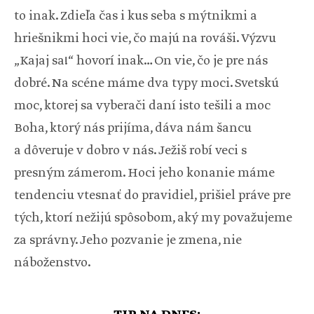
to inak. Zdieľa čas i kus seba s mýtnikmi a
hriešnikmi hoci vie, čo majú na rováši. Výzvu
„Kajaj sa!“ hovorí inak… On vie, čo je pre nás
dobré. Na scéne máme dva typy moci. Svetskú
moc, ktorej sa vyberači daní isto tešili a moc
Boha, ktorý nás prijíma, dáva nám šancu
a dôveruje v dobro v nás. Ježiš robí veci s
presným zámerom. Hoci jeho konanie máme
tendenciu vtesnať do pravidiel, prišiel práve pre
tých, ktorí nežijú spôsobom, aký my považujeme
za správny. Jeho pozvanie je zmena, nie
náboženstvo.