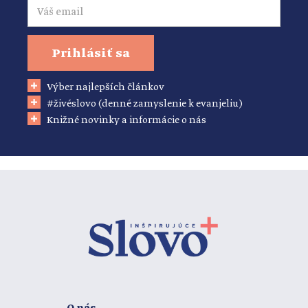
Prihlásiť sa
Výber najlepších článkov
#živéslovo (denné zamyslenie k evanjeliu)
Knižné novinky a informácie o nás