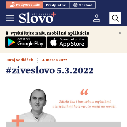
Podporte nás
Predplatné
Obchod
×
📱 Vyskúšajte našu mobilnú aplikáciu
4. marca 2022
Juraj Sedláček
#ziveslovo 5.3.2022