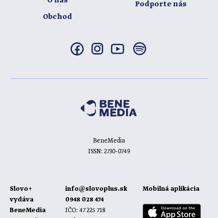
O nás
Podporte nás
Obchod
BeneMedia
ISSN: 2730-0749
Slovo+
info@slovoplus.sk
Mobilná aplikácia
vydáva
0948 028 474
BeneMedia
IČO: 47 225 718