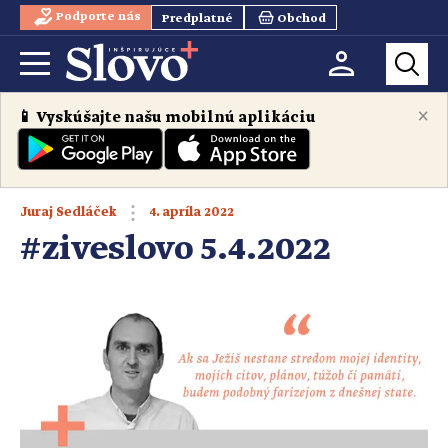
Podporte nás
Predplatné
Obchod
×
📱 Vyskúšajte našu mobilnú aplikáciu
4. apríla 2022
Juraj Sedláček
#ziveslovo 5.4.2022