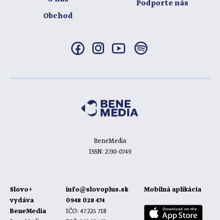
Podporte nás
Obchod
BeneMedia
ISSN: 2730-0749
Slovo+
info@slovoplus.sk
Mobilná aplikácia
vydáva
0948 028 474
BeneMedia
IČO: 47 225 718