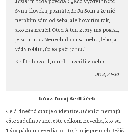
Ježiš im teda povedal: „Keď vyzdvihnete
Syna človeka, poznáte, že Ja Som a že nič
nerobím sám od seba, ale hovorím tak,
ako ma naučil Otec. A ten ktorý ma poslal,
je so mnou. Nenechal ma samého, lebo ja
vždy robím, čo sa páči jemu.“
Keď to hovoril, mnohí uverili v neho.
Jn 8, 21-30
kňaz Juraj Sedláček
Celá dnešná stať je o identite. Učeníci nemajú
ešte zadefinované, ešte celkom nevedia, kto sú.
Tým pádom nevedia ani to, kto je pre nich Ježiš