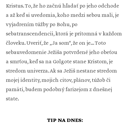
Kristus. To, že ho začnú hľadať po jeho odchode
a až keď si uvedomia, koho medzi sebou mali, je
vyjadrením túžby po Bohu, po
sebatranscendencii, ktorá je prítomná v každom
človeku. Uveriť, že „Ja som“, že on je… Toto
sebauvedomenie Ježiša potvrdené jeho obeťou
a smrťou, keď sa na Golgote stane Kristom, je
stredom univerza. Ak sa Ježiš nestane stredom
mojej identity, mojich citov, plánov, túžob či
pamäti, budem podobný farizejom z dnešnej
state.
TIP NA DNES: