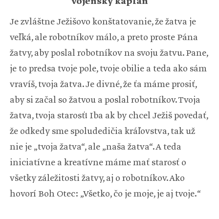
vojenský kaplán
Je zvláštne Ježišovo konštatovanie, že žatva je
veľká, ale robotníkov málo, a preto proste Pána
žatvy, aby poslal robotníkov na svoju žatvu. Pane,
je to predsa tvoje pole, tvoje obilie a teda ako sám
vravíš, tvoja žatva. Je divné, že ťa máme prosiť,
aby si začal so žatvou a poslal robotníkov. Tvoja
žatva, tvoja starosť! Iba ak by chcel Ježiš povedať,
že odkedy sme spoludedičia kráľovstva, tak už
nie je „tvoja žatva“, ale „naša žatva“. A teda
iniciatívne a kreatívne máme mať starosť o
všetky záležitosti žatvy, aj o robotníkov. Ako
hovorí Boh Otec: „Všetko, čo je moje, je aj tvoje.“