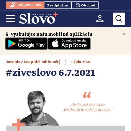
Podporte nás
Predplatné
Obchod
×
📱 Vyskúšajte našu mobilnú aplikáciu
5. júla 2021
Jaroslav Leopold Jablonský
#ziveslovo 6.7.2021