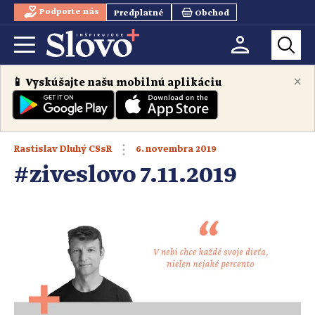
Podporte nás
Predplatné
Obchod
×
📱 Vyskúšajte našu mobilnú aplikáciu
6. novembra 2019
Rastislav Dluhý CSsR
#ziveslovo 7.11.2019