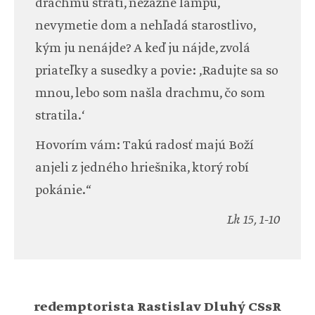
drachmu stratí, nezažne lampu,
nevymetie dom a nehľadá starostlivo,
kým ju nenájde? A keď ju nájde, zvolá
priateľky a susedky a povie: ‚Radujte sa so
mnou, lebo som našla drachmu, čo som
stratila.‘
Hovorím vám: Takú radosť majú Boží
anjeli z jedného hriešnika, ktorý robí
pokánie.“
Lk 15, 1-10
redemptorista Rastislav Dluhý CSsR