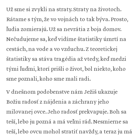
Už sme si zvykli na straty. Straty na životoch.
Rátame s tým, že vo vojnách to tak býva. Prosto,
ľudia zomierajú. Už sa nevrátia z boja domov.
Nečudujeme sa, keď vidíme štatistiky úmrtí na
cestách, na vode a vo vzduchu. Z teoretickej
štatistiky sa stáva tragédia až vtedy, keď medzi
tými ľuďmi, ktorí prišli o život, bol niekto, koho
sme poznali, koho sme mali radi.
V dnešnom podobenstve nám Ježiš ukazuje
Božiu radosť z nájdenia a záchrany jeho
milovanej ovce. Jeho radosť prekvapuje. Boh sa
teší, lebo ju pozná a má veľmi rád. Nesmierne sa
teší, lebo ovcu mohol stratiť navždy, a teraz ju má