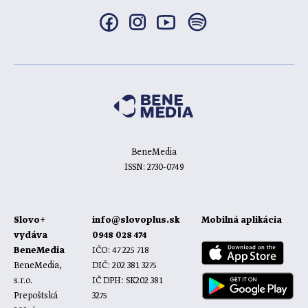
BeneMedia
ISSN: 2730-0749
Slovo+
info@slovoplus.sk
Mobilná aplikácia
vydáva
0948 028 474
BeneMedia
IČO: 47 225 718
BeneMedia,
DIČ: 202 381 3275
s.r.o.
IČ DPH: SK202 381
Prepoštská
3275