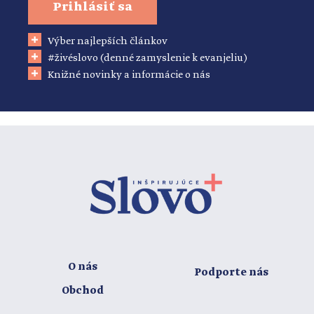
Prihlásiť sa
Výber najlepších článkov
#živéslovo (denné zamyslenie k evanjeliu)
Knižné novinky a informácie o nás
O nás
Podporte nás
Obchod