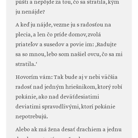
púšti a nepôjde za tou, čo sa stratila, kým
ju nenájde?
A keď ju nájde, vezme ju s radosťou na
plecia, a len čo príde domov, zvolá
priateľov a susedov a povie im: ‚Radujte
sa so mnou, lebo som našiel ovcu, čo sa mi
stratila.‘
Hovorím vám: Tak bude aj v nebi väčšia
radosť nad jedným hriešnikom, ktorý robí
pokánie, ako nad deväťdesiatimi
deviatimi spravodlivými, ktorí pokánie
nepotrebujú.
Alebo ak má žena desať drachiem a jednu