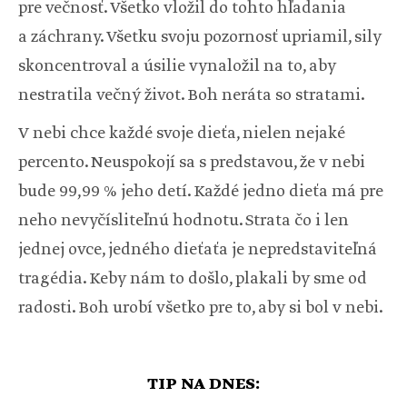
pre večnosť. Všetko vložil do tohto hľadania
a záchrany. Všetku svoju pozornosť upriamil, sily
skoncentroval a úsilie vynaložil na to, aby
nestratila večný život. Boh neráta so stratami.
V nebi chce každé svoje dieťa, nielen nejaké
percento. Neuspokojí sa s predstavou, že v nebi
bude 99,99 % jeho detí. Každé jedno dieťa má pre
neho nevyčísliteľnú hodnotu. Strata čo i len
jednej ovce, jedného dieťaťa je nepredstaviteľná
tragédia. Keby nám to došlo, plakali by sme od
radosti. Boh urobí všetko pre to, aby si bol v nebi.
TIP NA DNES: