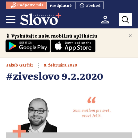
Podporte nás
Predplatné
Obchod
×
📱 Vyskúšajte našu mobilnú aplikáciu
8. februára 2020
Jakub Garčár
#ziveslovo 9.2.2020