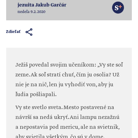
Zdieľať
Ježiš povedal svojim učeníkom: „Vy ste soľ
zeme. Ak soľ stratí chuť, čím ju osolia? Už
nie je na nič, len ju vyhodiť von, aby ju
ľudia pošliapali.
Vy ste svetlo sveta. Mesto postavené na
návrší sa nedá ukryť. Ani lampu nezažnú
a nepostavia pod mericu, ale na svietnik,
aby svietila všetkým, čo sú v dome.