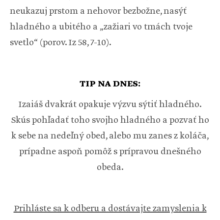
neukazuj prstom a nehovor bezbožne, nasýť
hladného a ubitého a „zažiari vo tmách tvoje
svetlo“ (porov. Iz 58, 7-10).
TIP NA DNES:
Izaiáš dvakrát opakuje výzvu sýtiť hladného.
Skús pohľadať toho svojho hladného a pozvať ho
k sebe na nedeľný obed, alebo mu zanes z koláča,
prípadne aspoň pomôž s prípravou dnešného
obeda.
Prihláste sa k odberu a dostávajte zamyslenia k