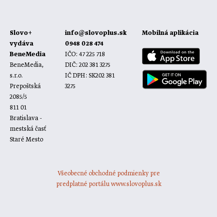
Slovo+
info@slovoplus.sk
Mobilná aplikácia
vydáva
0948 028 474
BeneMedia
IČO: 47 225 718
BeneMedia,
DIČ: 202 381 3275
s.r.o.
IČ DPH: SK202 381
Prepoštská
3275
2085/5
811 01
Bratislava -
mestská časť
Staré Mesto
Všeobecné obchodné podmienky pre
predplatné portálu www.slovoplus.sk