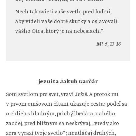
Nech tak svieti vaše svetlo pred ľuďmi,
aby videli vaše dobré skutky a oslavovali
vášho Otca, ktorý je na nebesiach.“
Mt 5, 13-16
jezuita Jakub Garčár
Som svetlom pre svet, vraví Ježiš. A prorok mi
v prvom omšovom čítaní ukazuje cestu: podeľ sa
o chlieb s hladným, prichýľ bedára, nahého
zaodej, pred blížnym sa neskrývaj, „vtedy ako
zora vyrazí tvoje svetlo“; neutláčaj druhých,