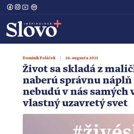
26. augusta 2025
Dominik Poláček
Život sa skladá z maličk
naberú správnu náplň 
nebudú v nás samých v
vlastný uzavretý svet