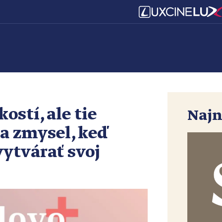
ostí, ale tie
Najn
a zmysel, keď
ytvárať svoj