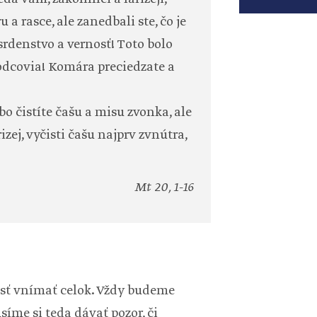
 a rasce, ale zanedbali ste, čo je
osrdenstvo a vernosť! Toto bolo
vodcovia! Komára preciedzate a
ebo čistíte čašu a misu zvonka, ale
izej, vyčisti čašu najprv zvnútra,
Mt 20, 1-16
osť vnímať celok. Vždy budeme
íme si teda dávať pozor, či