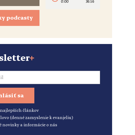
0:00
36:56
ky podcasty
letter
+
hlásiť sa
 najlepších článkov
lovo (denné zamyslenie k evanjeliu)
é novinky a informácie o nás