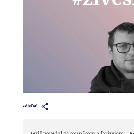
Zdieľať
Ježiš povedal zákonníkom a farizejom: „Be