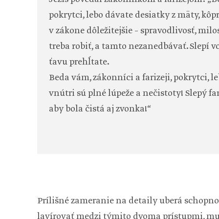
pokrytci, lebo dávate desiatky z mäty, kôpru
v zákone dôležitejšie – spravodlivosť, mil
treba robiť, a tamto nezanedbávať. Slepí 
ťavu prehĺtate.
Beda vám, zákonníci a farizeji, pokrytci, l
vnútri sú plné lúpeže a nečistoty! Slepý far
aby bola čistá aj zvonka!“
Prílišné zameranie na detaily uberá schopn
lavírovať medzi týmito dvoma prístupmi, mus