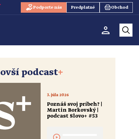
Podporte nás
Predplatné
Obchod
ovší podcast
+
3. júla 2026
Poznáš svoj príbeh? |
Martin Borkovský |
podcast Slovo+ #53