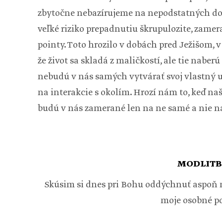
zbytočne nebazírujeme na nepodstatných dop
veľké riziko prepadnutiu škrupulozite, zamer
pointy. Toto hrozilo v dobách pred Ježišom, v 
že život sa skladá z maličkostí, ale tie naber
nebudú v nás samých vytvárať svoj vlastný 
na interakcie s okolím. Hrozí nám to, keď naš
budú v nás zamerané len na ne samé a nie na
MODLITB
Skúsim si dnes pri Bohu oddýchnuť aspoň na
moje osobné po