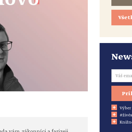
Všet
News
Email
Pri
Výber
#živés
Knižn
da vám, zákonníci a farizeji,