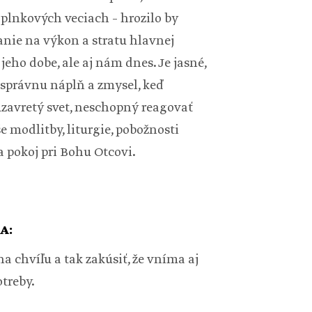
lnkových veciach – hrozilo by
anie na výkon a stratu hlavnej
jeho dobe, ale aj nám dnes. Je jasné,
ú správnu náplň a zmysel, keď
uzavretý svet, neschopný reagovať
e modlitby, liturgie, pobožnosti
 pokoj pri Bohu Otcovi.
A:
 chvíľu a tak zakúsiť, že vníma aj
treby.