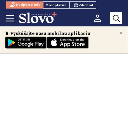
Podporte nás
Predplatné
Obchod
×
📱 Vyskúšajte našu mobilnú aplikáciu