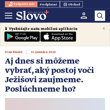
Podporte nás
Predplatné
Obchod
×
📱 Vyskúšajte našu mobilnú aplikáciu
11. januára 2024
Ivan Kňaze
Aj dnes si môžeme
vybrať, aký postoj voči
Ježišovi zaujmeme.
Poslúchneme ho?