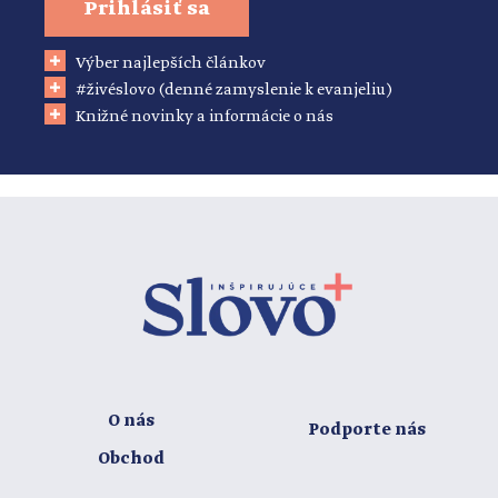
Prihlásiť sa
Výber najlepších článkov
#živéslovo (denné zamyslenie k evanjeliu)
Knižné novinky a informácie o nás
O nás
Podporte nás
Obchod