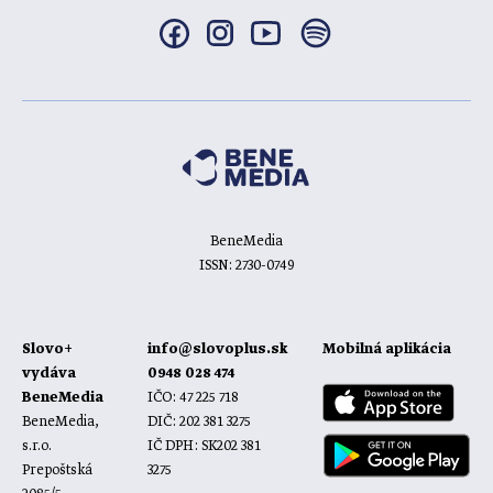
BeneMedia
ISSN: 2730-0749
Slovo+
info@slovoplus.sk
Mobilná aplikácia
vydáva
0948 028 474
BeneMedia
IČO: 47 225 718
BeneMedia,
DIČ: 202 381 3275
s.r.o.
IČ DPH: SK202 381
Prepoštská
3275