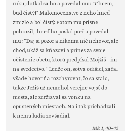
ruku, dotkol sa ho a povedal mu: "Chcem,
buď čistý!" Malomocenstvo z neho hneď
zmizlo a bol čistý. Potom mu prísne
pohrozil, ihneď ho poslal preč a povedal
mu: "Daj si pozor a nikomu nič nehovor, ale
choď, ukáž sa kňazovi a prines za svoje
očistenie obetu, ktorú predpísal Mojžiš - im
na svedectvo." Lenže on, sotva odišiel, začal
všade hovoriť a rozchyrovať, čo sa stalo,
takže Ježiš už nemohol verejne vojsť do
mesta, ale zdržiaval sa vonku na
opustených miestach. No i tak prichádzali
k nemu ľudia zovšadiaľ.
Mk 1, 40-45