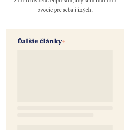
z tohto ovocia. Poprosím, aby som mal toto
ovocie pre seba i iných.
Ďalšie články
+