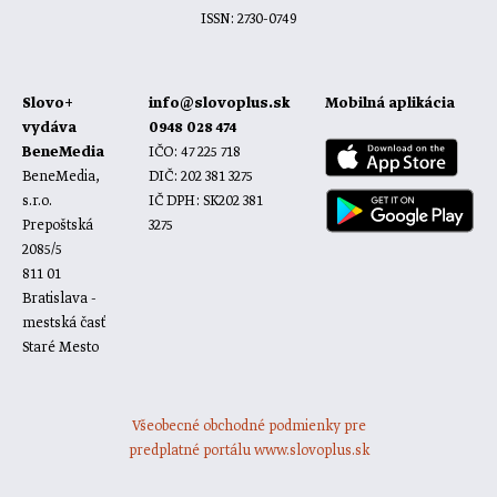
ISSN: 2730-0749
Slovo+
info@slovoplus.sk
Mobilná aplikácia
vydáva
0948 028 474
BeneMedia
IČO: 47 225 718
BeneMedia,
DIČ: 202 381 3275
s.r.o.
IČ DPH: SK202 381
Prepoštská
3275
2085/5
811 01
Bratislava -
mestská časť
Staré Mesto
Všeobecné obchodné podmienky pre
predplatné portálu www.slovoplus.sk