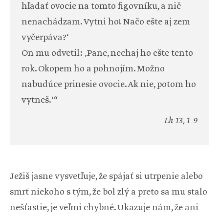
hľadať ovocie na tomto figovníku, a nič
nenachádzam. Vytni ho! Načo ešte aj zem
vyčerpáva?‘
On mu odvetil: ‚Pane, nechaj ho ešte tento
rok. Okopem ho a pohnojím. Možno
nabudúce prinesie ovocie. Ak nie, potom ho
vytneš.‘“
Lk 13, 1-9
Ježiš jasne vysvetľuje, že spájať si utrpenie alebo
smrť niekoho s tým, že bol zlý a preto sa mu stalo
nešťastie, je veľmi chybné. Ukazuje nám, že ani