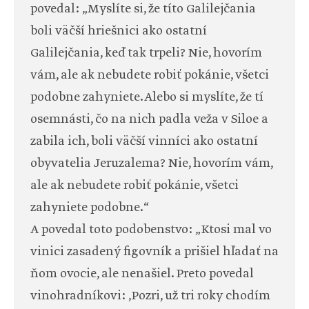
povedal: „Myslíte si, že títo Galilejčania
boli väčší hriešnici ako ostatní
Galilejčania, keď tak trpeli? Nie, hovorím
vám, ale ak nebudete robiť pokánie, všetci
podobne zahyniete. Alebo si myslíte, že tí
osemnásti, čo na nich padla veža v Siloe a
zabila ich, boli väčší vinníci ako ostatní
obyvatelia Jeruzalema? Nie, hovorím vám,
ale ak nebudete robiť pokánie, všetci
zahyniete podobne.“
A povedal toto podobenstvo: „Ktosi mal vo
vinici zasadený figovník a prišiel hľadať na
ňom ovocie, ale nenašiel. Preto povedal
vinohradníkovi: ‚Pozri, už tri roky chodím