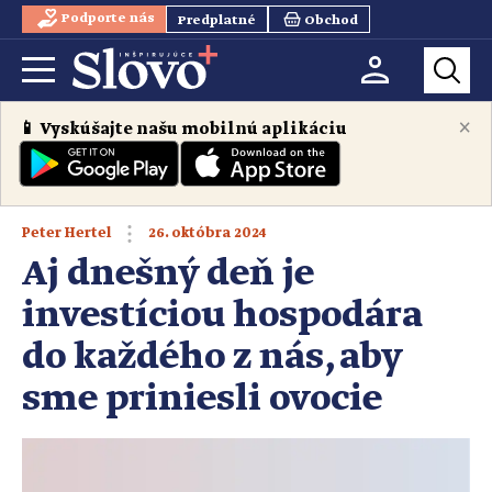
Podporte nás
Predplatné
Obchod
×
📱 Vyskúšajte našu mobilnú aplikáciu
26. októbra 2024
Peter Hertel
Aj dnešný deň je
investíciou hospodára
do každého z nás, aby
sme priniesli ovocie