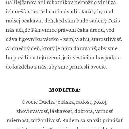
Galilejčanov, ani robotníkov nemožno viniť za
ich nešťastie. Teda ani odsúdiť. Každý by mal
radšej očakávať deň, keď sám bude súdený. Ježiš
nás učí, že Pán vinice právom čaká úrodu, veď
dáva figovníku všetko – zem, vlahu, starostlivosť.
Aj dnešný deň, ktorý je nám darovaný, aby sme
ho prežili na tejto zemi, je investíciou hospodára
do každého z nás, aby sme priniesli ovocie.
MODLITBA:
Ovocie Ducha je láska, radosť, pokoj,
zhovievavosť, láskavosť, dobrota, vernosť
miernosť, zdržanlivosť. Budem sa snažiť prinášať