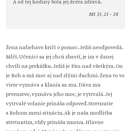
A od tej hodiny bola jej dcéra zdravá.
Mt 15, 21 – 28
Žena naliehavo kričí o pomoc. Ježiš neodpovedá.
Mlčí. Učeníci sa jej chcú zbaviť, je im v danej
chvíli na prekážku. Ježiš je Pán nad všetkým. On
je Boh a má moc aj nad zlými duchmi. Žena to vo
viere vyznáva a klania sa mu. Dáva mu
prvenstvo, vyznáva jeho moc, je vytrvalá. Jej
vytrvalé volanie prináša odpoveď. Stretnutie
s Bohom mení situáciu. Ak je naša modlitba
stretnutím, vždy prináša zmenu. Hlavne