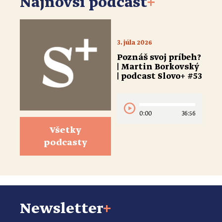
Najnovší podcast
+
3. júla 2026
Poznáš svoj príbeh?
| Martin Borkovský
| podcast Slovo+ #53
0:00
36:56
Všetky
podcasty
Newsletter
+