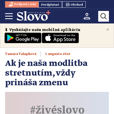
Podporte nás
Predplatné
Obchod
×
📱 Vyskúšajte našu mobilnú aplikáciu
7. augusta 2024
Tamara Talapková
Ak je naša modlitba
stretnutím, vždy
prináša zmenu