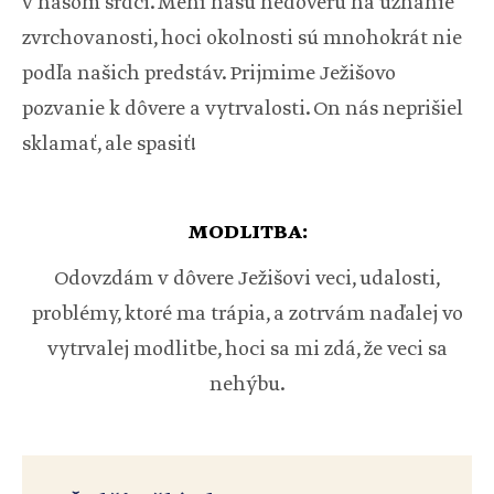
v našom srdci. Mení našu nedôveru na uznanie
zvrchovanosti, hoci okolnosti sú mnohokrát nie
podľa našich predstáv. Prijmime Ježišovo
pozvanie k dôvere a vytrvalosti. On nás neprišiel
sklamať, ale spasiť!
MODLITBA:
Odovzdám v dôvere Ježišovi veci, udalosti,
problémy, ktoré ma trápia, a zotrvám naďalej vo
vytrvalej modlitbe, hoci sa mi zdá, že veci sa
nehýbu.