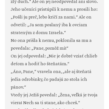
zlý duch.“ Ale on jej neodpovedal ani slovo.
Jeho učeníci pristúpili k nemu a prosili ho:
„Pošli ju preč, lebo kričí za nami.“ Ale on
odvetil: „Ja som poslaný iba k ovciam
strateným z domu Izraela.“
No ona prišla k nemu, poklonila sa mu a
povedala: „Pane, pomôž mi!“
On jej odpovedal: „Nie je dobré vziať chlieb
deťom a hodiť ho šteňatám.“
„Áno, Pane,“ vravela ona, „ale aj šteňatá
jedia odrobinky, čo padajú zo stola ich
pánov.“
Vtedy jej Ježiš povedal: „Žena, veľká je tvoja
viera! Nech sa ti stane, ako chceš.“