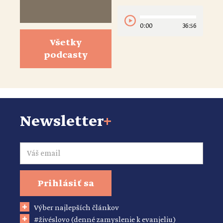
0:00
36:56
Všetky
podcasty
Newsletter
+
Email
Prihlásiť sa
Výber najlepších článkov
#živéslovo (denné zamyslenie k evanjeliu)