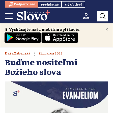
Podporte nás
Predplatné
Obchod
×
📱 Vyskúšajte našu mobilnú aplikáciu
11. marca 2026
Daša Žabenská
Buďme nositeľmi
Božieho slova