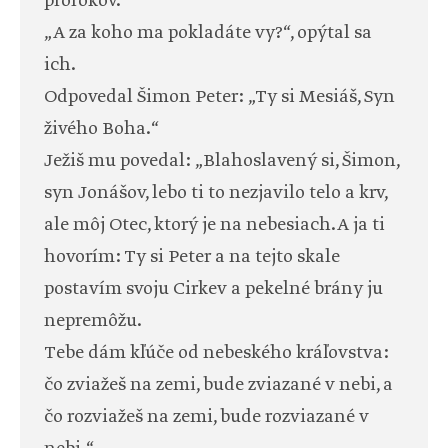
prorokov.“
„A za koho ma pokladáte vy?“, opýtal sa
ich.
Odpovedal Šimon Peter: „Ty si Mesiáš, Syn
živého Boha.“
Ježiš mu povedal: „Blahoslavený si, Šimon,
syn Jonášov, lebo ti to nezjavilo telo a krv,
ale môj Otec, ktorý je na nebesiach. A ja ti
hovorím: Ty si Peter a na tejto skale
postavím svoju Cirkev a pekelné brány ju
nepremôžu.
Tebe dám kľúče od nebeského kráľovstva:
čo zviažeš na zemi, bude zviazané v nebi, a
čo rozviažeš na zemi, bude rozviazané v