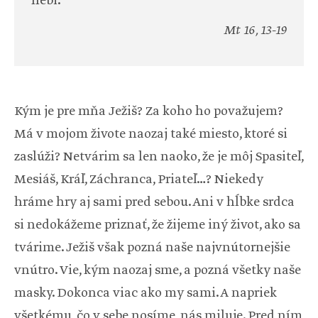
nebi.“
Mt 16, 13-19
Kým je pre mňa Ježiš? Za koho ho považujem?
Má v mojom živote naozaj také miesto, ktoré si
zaslúži? Netvárim sa len naoko, že je môj Spasiteľ,
Mesiáš, Kráľ, Záchranca, Priateľ…? Niekedy
hráme hry aj sami pred sebou. Ani v hĺbke srdca
si nedokážeme priznať, že žijeme iný život, ako sa
tvárime. Ježiš však pozná naše najvnútornejšie
vnútro. Vie, kým naozaj sme, a pozná všetky naše
masky. Dokonca viac ako my sami. A napriek
všetkému, čo v sebe nosíme, nás miluje. Pred ním