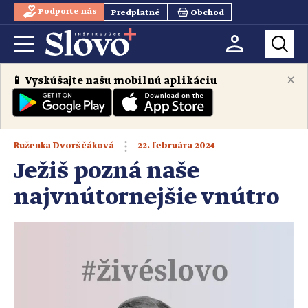
Podporte nás
Predplatné
Obchod
×
📱 Vyskúšajte našu mobilnú aplikáciu
22. februára 2024
Ruženka Dvorščáková
Ježiš pozná naše
najvnútornejšie vnútro