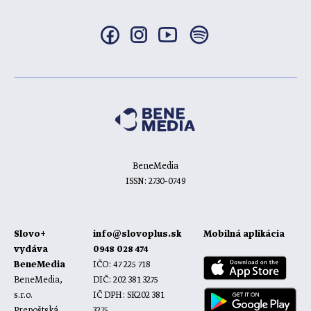
BeneMedia
ISSN: 2730-0749
Slovo+
info@slovoplus.sk
Mobilná aplikácia
vydáva
0948 028 474
BeneMedia
IČO: 47 225 718
BeneMedia,
DIČ: 202 381 3275
s.r.o.
IČ DPH: SK202 381
Prepoštská
3275