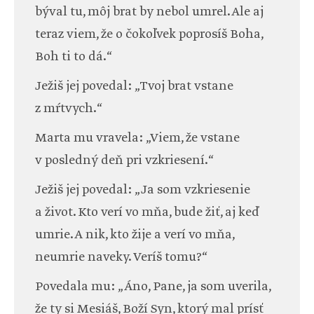
býval tu, môj brat by nebol umrel. Ale aj
teraz viem, že o čokoľvek poprosíš Boha,
Boh ti to dá.“
Ježiš jej povedal: „Tvoj brat vstane
z mŕtvych.“
Marta mu vravela: „Viem, že vstane
v posledný deň pri vzkriesení.“
Ježiš jej povedal: „Ja som vzkriesenie
a život. Kto verí vo mňa, bude žiť, aj keď
umrie. A nik, kto žije a verí vo mňa,
neumrie naveky. Veríš tomu?“
Povedala mu: „Áno, Pane, ja som uverila,
že ty si Mesiáš, Boží Syn, ktorý mal prísť