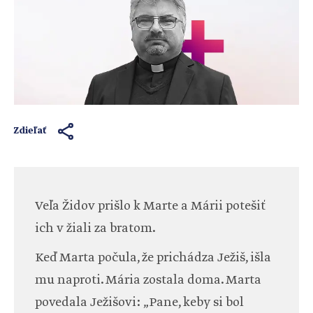
Zdieľať
Veľa Židov prišlo k Marte a Márii potešiť
ich v žiali za bratom.
Keď Marta počula, že prichádza Ježiš, išla
mu naproti. Mária zostala doma. Marta
povedala Ježišovi: „Pane, keby si bol