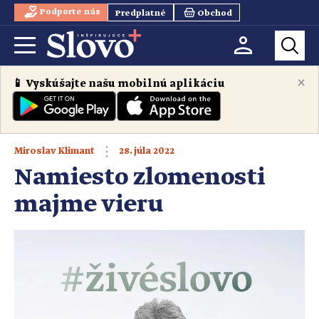
Podporte nás
Predplatné
Obchod
×
📱 Vyskúšajte našu mobilnú aplikáciu
28. júla 2022
Miroslav Klimant
Namiesto zlomenosti
majme vieru