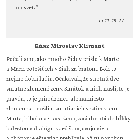
na svet.“
Jn 11, 19-27
Kňaz Miroslav Klimant
Počuli sme, ako mnoho Židov prišlo k Marte
a Márii potešiť ich v žiali za bratom. Boli to
zrejme dobrí ľudia. Očakávali, že stretnú dve
smutné zlomené ženy. Smútok u nich našli, to je
pravda, to je prirodzené… ale namiesto
zlomenosti našli u smútiacich sestier vieru.
Marta, hlboko veriaca žena, zasiahnutá do hĺbky
bolesťou v dialógu s Ježišom, svoju vieru
a chápanie ešte viac prehlbuje. Až sú napokon