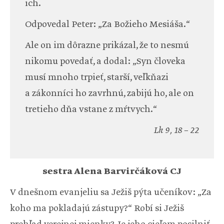
ich.
Odpovedal Peter: „Za Božieho Mesiáša.“
Ale on im dôrazne prikázal, že to nesmú
nikomu povedať, a dodal: „Syn človeka
musí mnoho trpieť, starší, veľkňazi
a zákonníci ho zavrhnú, zabijú ho, ale on
tretieho dňa vstane z mŕtvych.“
Lk 9, 18 – 22
sestra Alena Barvirčáková CJ
V dnešnom evanjeliu sa Ježiš pýta učeníkov: „Za
koho ma pokladajú zástupy?“ Robí si Ježiš