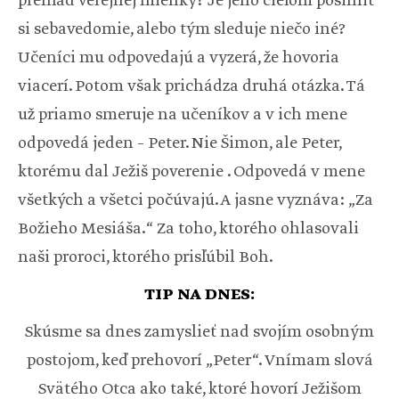
prehľad verejnej mienky? Je jeho cieľom posilniť
si sebavedomie, alebo tým sleduje niečo iné?
Učeníci mu odpovedajú a vyzerá, že hovoria
viacerí. Potom však prichádza druhá otázka. Tá
už priamo smeruje na učeníkov a v ich mene
odpovedá jeden – Peter. Nie Šimon, ale Peter,
ktorému dal Ježiš poverenie . Odpovedá v mene
všetkých a všetci počúvajú. A jasne vyznáva: „Za
Božieho Mesiáša.“ Za toho, ktorého ohlasovali
naši proroci, ktorého prisľúbil Boh.
TIP NA DNES:
Skúsme sa dnes zamyslieť nad svojím osobným
postojom, keď prehovorí „Peter“. Vnímam slová
Svätého Otca ako také, ktoré hovorí Ježišom