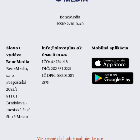
BeneMedia
ISSN: 2730-0749
Slovo+
info@slovoplus.sk
Mobilná aplikácia
vydáva
0948 028 474
BeneMedia
IČO: 47 225 718
BeneMedia,
DIČ: 202 381 3275
s.r.o.
IČ DPH: SK202 381
Prepoštská
3275
2085/5
811 01
Bratislava -
mestská časť
Staré Mesto
Všeobecné obchodné podmienky pre