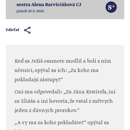
Zdieľať
Keď sa Ježiš osamote modlil a boli s ním
učeníci, opýtal sa ich: „Za koho ma
pokladajú zástupy?“
Oni mu odpovedali: „Za Jána Krstiteľa, iní
za Eliáša a iní hovoria, že vstal z mŕtvych
jeden z dávnych prorokov.“
„A vy ma za koho pokladáte?“ opýtal sa