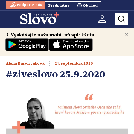
Podporte nás
Predplatné
Obchod
×
📱 Vyskúšajte našu mobilnú aplikáciu
24. septembra 2020
Alena Barvirčáková
#ziveslovo 25.9.2020