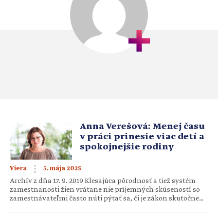
Anna Verešová: Menej času
v práci prinesie viac detí a
spokojnejšie rodiny
5. mája 2025
Viera
Archív z dňa 17. 9. 2019 Klesajúca pôrodnosť a tiež systém
zamestnanosti žien vrátane nie príjemných skúseností so
zamestnávateľmi často núti pýtať sa, či je zákon skutočne
postavený dobre a či sa nedá ženám matkám pomôcť lepšie
(a teda aj celým rodinám). O postoj sme požiadali