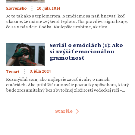
10. júla 2024
Slovensko
Je to tak ako s teplomerom. Nemôžeme sa naň hnevať, keď
ukazuje, že máme zvýšenú teplotu. Iba pravdivo signalizuje,
čo sa v nás deje. Bodka. Najlepšie urobíme, ak túto
informáciu vezmeme vážne a začneme skúmať, čo sa deje.
Bolo by dosť pochabé nahovárať si, že je asi pokazený, alebo
sa presviedčať, že žiadnu teplotu necítime, či bagatelizovať
Seriál o emóciách (1): Ako
jej […]
si zvýšiť emocionálnu
gramotnosť
3. júla 2024
Téma+
Rozmýšľal som, ako najlepšie začať úvahy o našich
emóciách. Ako priblížiť najnovšie poznatky spôsobom, ktorý
bude zrozumiteľný bez zbytočnej zložitosti vedeckej reči –
a to aj napriek skutočnosti, že samotní vedci sa už vyše 130
rokov dohadujú, čo vlastne emócie sú. Uvedomoval som si,
že nový pohľad na emócie bude možno trochu provokujúci.
Staršie
Ale hlavne som premýšľal, […]