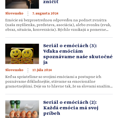
zničiť
7. augusta 2024
Slovensko
Emócie sú bezprostrednou odpoveďou na podnet zvnútra
(naša myšlienka, predstava, asociácia), alebo zvonku (zvuk,
obraz, situácia, konverzácia). Rýchlo vznikajú a pomerne
rýchlo aj odznievajú. Ak sa naučíme aj napriek tejto
rýchlosti odpovedať a nielen reagovať, začínajú nám emócie
lepšie slúžiť. Problém nastáva, ak niektorá emócia prerastie
Seriál o emóciách (3):
do nálady. Všetko, čo sa v nás a okolo nás vtedy deje,
Vďaka emóciám
vnímame […]
spoznávame naše skutočné
ja
17. júla 2024
Slovensko
Keď sa spriatelíme so svojimi emóciami a postupne ich
poznávame dôkladnejšie, stávame sa emocionálne
gramotnejšími. Deje sa to hlavne tak, že sa slovami snažíme
popísať, čo vo vnútri prežívame. Našťastie, každá emócia
rozpráva svoj jedinečný príbeh, do ktorého sa môžeme
započúvať. Ak ho dokážeme správne zachytiť, sme na dobrej
Seriál o emóciách (2):
ceste a získavame cenný zdroj informácií o sebe samých. […]
Každá emócia má svoj
príbeh