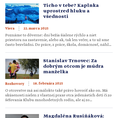
odborníčku na rodinnú politiku, poslankyňu Annu
Ticho v tebe? Kaplnka
Verešovú (55). Drvivá väčšina žien je zamestnaná, […]
uprostred hluku a
všednosti
22. marca 2025
Viera
Poznáme to dôverne: dni bežia šialene rýchlo a niet
priestoru na zastavenie, alebo ak, tak len večer, a to už sme
často bezvládni. Do práce, z práce, škola, domácnosť, náhle
problémy a zmeny. Stále niekto rozpráva a stále
potrebujeme rozprávať. Hoci túžime po tichu a čase
s Bohom, príde nám vo všetkom virvare ako sci-fi. Ticho
Stanislav Trnovec: Za
nám chýba, priznávame si to denne. […]
dobrým otcom je múdra
manželka
18. februára 2025
Rozhovory
O otcovstve má asi málokto také právo hovoriť ako on. Má
skúsenosti nielen z vlastnej praxe otca jedenástich detí či zo
šéfovania Klubu mnohodetných rodín, ale aj zo
systematického štúdia faktov o rodine a jej ekonomike, ktorú
vytrvalo, trpezlivo a s úsmevom za nás všetkých – výchovou
povinných – predkladá na oficiálne štátne miesta. Práve
Magdaléna Rusiňáková: