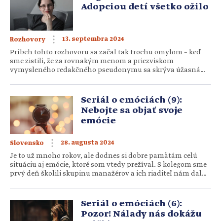
preto, aby aj otcom, a potom aj […]
Adopciou detí všetko ožilo
13. septembra 2024
Rozhovory
Príbeh tohto rozhovoru sa začal tak trochu omylom – keď
sme zistili, že za rovnakým menom a priezviskom
vymysleného redakčného pseudonymu sa skrýva úžasná
žena. Magdaléna Rusiňáková žije naplno materstvo, ktoré
nie je „z bruška“, ale zo srdca – a rada povzbudzuje k odvahe
prijať deti z domova aj iných. Hovorili sme teda o všetkom,
Seriál o emóciách (9):
[…]
Nebojte sa objať svoje
emócie
28. augusta 2024
Slovensko
Je to už mnoho rokov, ale dodnes si dobre pamätám celú
situáciu aj emócie, ktoré som vtedy prežíval. S kolegom sme
prvý deň školili skupinu manažérov a ich riaditeľ nám dal
po prvých štyroch hodinách počas prestávky nelichotivú
spätnú väzbu na našu prácu. Očakával oveľa vyššie tempo.
Autor: Marián Kubeš Kolega sa trochu otriasol a hneď
Seriál o emóciách (6):
navrhol niečo […]
Pozor! Nálady nás dokážu