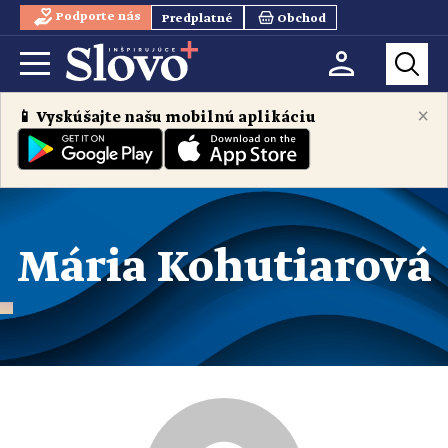
Podporte nás
Predplatné
Obchod
×
📱 Vyskúšajte našu mobilnú aplikáciu
Mária Kohutiarová