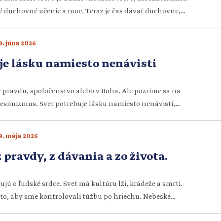
é duchovné učenie a moc. Teraz je čas dávať duchovne,
kov, ktoré ohlasujú nebeské kráľovstvo. Ktokoľvek ich
dať materiálne veci, aby získal duchovné. Ktokoľvek ich
9. júna 2026
to, lebo si cení materiálne veci viac než duchovné. Táto misia
je lásku namiesto nenávisti
 pravdu, spoločenstvo alebo v Boha. Ale pozrime sa na
pesimizmus. Svet potrebuje lásku namiesto nenávisti,
esto neistoty a nádej namiesto pesimizmu. Naším životným
h premenil na milujúcich ľudí, plných nádeje, ktorí poznajú
9. mája 2026
 takí, tak do skupín, do ktorých patríme […]
 pravdy, z dávania a zo života.
jú o ľudské srdce. Svet má kultúru lži, krádeže a smrti.
to, aby sme kontrolovali túžbu po hriechu. Nebeské
vdu, dávanie a život. Ktoré z nich zvíťazí, závisí od nášho