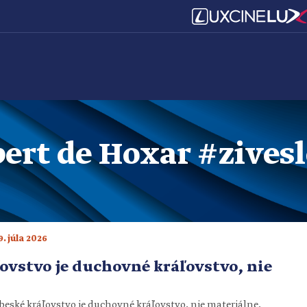
ert de Hoxar
#zives
9. júla 2026
ovstvo je duchovné kráľovstvo, nie
nebeské kráľovstvo je duchovné kráľovstvo, nie materiálne.