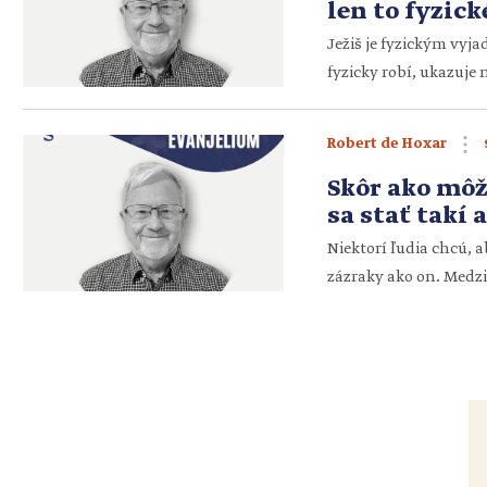
len to fyzick
Ježiš je fyzickým vyj
fyzicky robí, ukazuj
Ježiša a učíme sa ako
vidieť duchovne. Vtedy
Robert de Hoxar
pripomína, že sme obl
Skôr ako môž
sa stať takí 
Niektorí ľudia chcú, a
zázraky ako on. Medzi 
musíme sa stať takí a
srdce ľudskej láske, 