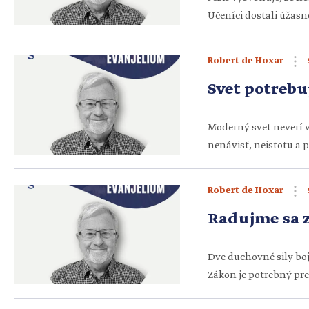
Učeníci dostali úžasn
prostredníctvom zázra
prijme, rozhoduje sa 
Robert de Hoxar
odmietne, robí tak pre
Svet potrebu
[…]
Moderný svet neverí v
nenávisť, neistotu a 
spolupatričnosť nami
cieľom je, aby nás Bo
Robert de Hoxar
svoju hodnotu. Ak sme
Radujme sa z
Dve duchovné sily boju
Zákon je potrebný pre
kráľovstvo si cení pra