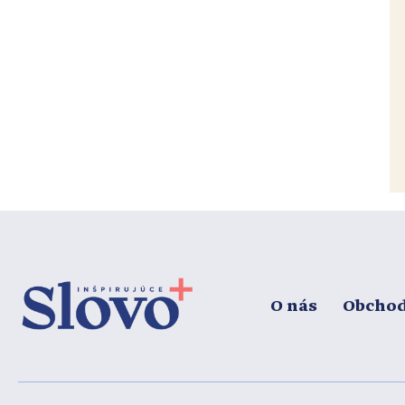
O nás
Obcho