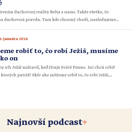
é
adrením duchovnej reality Boha s nami. Takže všetko, čo
e na duchovnú pravdu. Tam kde chromý chodí, nasledujeme
 máme chodiť duchovne. Tam kde slepý vidí, nás Ježiš učí
, keď boli uzdravení tí, ktorí sa dotkli jeho šiat, nám
9. januára 2026
ečení […]
eme robiť to, čo robí Ježiš, musíme
ako on
by ich Ježiš uzdravil, keď čítajú Sväté Písmo. Iní chcú robiť
ktorých patríš? Skôr ako môžeme robiť to, čo robí Ježiš,
ko on. Naše srdce sa potrebuje zmeniť. Čím viac otvárame
tým viac sme schopní prijať lásku nebeského Otca a dať […]
Najnovší podcast
+