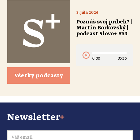
3. júla 2026
Poznáš svoj príbeh? |
Martin Borkovský |
podcast Slovo+ #53
0:00
36:56
Všetky podcasty
Newsletter
+
Email