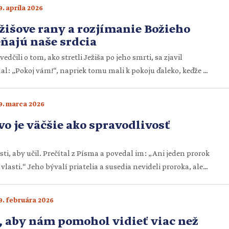
našej vôle. Ak milujeme jedno, druhé budeme nenávidieť.
9. apríla 2026
[…]
žišove rany a rozjímanie Božieho
ňajú naše srdcia
vedčili o tom, ako stretli Ježiša po jeho smrti, sa zjavil
al: „Pokoj vám!“, napriek tomu mali k pokoju ďaleko, keďže si
h srdcia sa strachovali a potrebovali sa upokojiť. Ježiš ich
ázal svoje doráňané telo, zjedol s nimi rybu a […]
9. marca 2026
o je väčšie ako spravodlivosť
lasti, aby učil. Prečítal z Písma a povedal im: „Ani jeden prorok
 vlasti.“ Jeho bývalí priatelia a susedia nevideli proroka, ale
ebe hovorí, že je prorok ako Eliáš alebo Elizeus. Nedokázali
 v im známom mužovi a hnevali sa na […]
9. februára 2026
 aby nám pomohol vidieť viac než