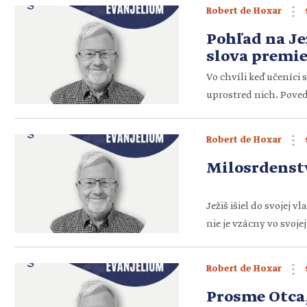
srdca, našej viery a 
Robert de Hoxar
Budeme sa priateliť s 
Pohľad na Je
slova premie
Vo chvíli keď učeníci s
uprostred nich. Poved
mysleli, že je duch. Ic
upokojil tým, že im uk
Robert de Hoxar
Milosrdenstv
Ježiš išiel do svojej v
nie je vzácny vo svojej
syna tesára, ktorý o s
uvidieť duchovnú moc
Robert de Hoxar
Prosme Otca,