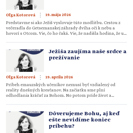
19. mája 2026
Oľga Kotorová
Predstavme si ako Ježiš vyslovuje túto modlitbu. Cestou z
večeradla do Getsemanskej záhrady dvíha oči k nebu a
hovorí s Otcom. Vie, čo ho čaká. Vie, že nadišla hodina, že už
o chvíľu bude zradený, zajatý, opustený, odsúdený a
ukrižovaný. V takejto chvíli sa modlí za tých, ktorých miluje.
Modlí sa aj za nás. Ježiš […]
Ježiša zaujíma naše srdce a
prežívanie
19. apríla 2026
Oľga Kotorová
Príbeh emauzských učeníkov nemusí byť vzdialený od
reality dnešných kresťanov. Na začiatku sme plní
odhodlania kráčať za Bohom. No potom príde život a
prvotné nadšenie nasledovať ho sa vytráca. Takto sa mohli
cítiť aj emauzskí učeníci. Dôsledkom sklamanej nádeje
opúšťajú Jeruzalem. Aj my sa niekedy môžeme ocitnúť na
Dôverujeme Bohu, aj keď
podobnej ceste. Náhle alebo aj nenápadne Ježiša […]
ešte nevidíme koniec
príbehu?