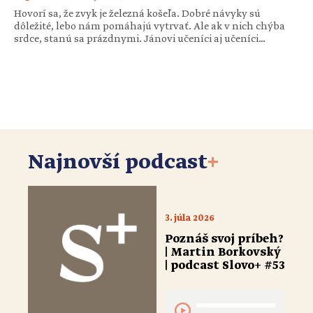
Hovorí sa, že zvyk je železná košeľa. Dobré návyky sú
dôležité, lebo nám pomáhajú vytrvať. Ale ak v nich chýba
srdce, stanú sa prázdnymi. Jánovi učeníci aj učeníci
farizejov sa postili. Ježišovi nie. Ježiš nehovorí, že pôst je zlý.
Jeho pohľad však ide hlbšie. Upriamuje nás na to, čo je v
duchovnom návyku najpodstatnejšie – […]
Najnovší podcast
+
3. júla 2026
Poznáš svoj príbeh?
| Martin Borkovský
| podcast Slovo+ #53