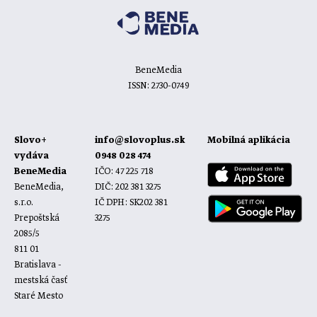
BeneMedia
ISSN: 2730-0749
Slovo+
info@slovoplus.sk
Mobilná aplikácia
vydáva
0948 028 474
BeneMedia
IČO: 47 225 718
BeneMedia,
DIČ: 202 381 3275
s.r.o.
IČ DPH: SK202 381
Prepoštská
3275
2085/5
811 01
Bratislava -
mestská časť
Staré Mesto