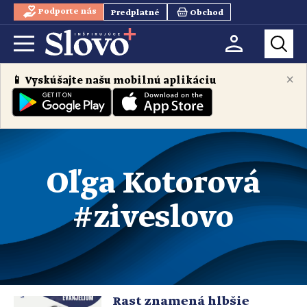
Podporte nás
Predplatné
Obchod
×
📱 Vyskúšajte našu mobilnú aplikáciu
Oľga Kotorová
#ziveslovo
Rast znamená hlbšie