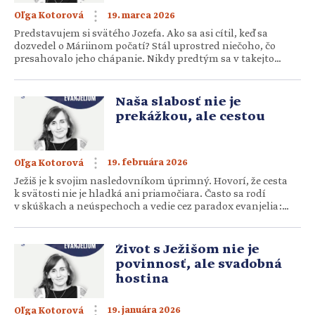
19. marca 2026
Oľga Kotorová
Predstavujem si svätého Jozefa. Ako sa asi cítil, keď sa
dozvedel o Máriinom počatí? Stál uprostred niečoho, čo
presahovalo jeho chápanie. Nikdy predtým sa v takejto
situácii neocitol. Nerozumel jej. Zápasil v tichu a v modlitbe.
Snažil sa nájsť riešenie, ktoré by bolo správne. Možno pocítil
úľavu, keď si v srdci vytvoril plán, ako sa […]
Naša slabosť nie je
prekážkou, ale cestou
19. februára 2026
Oľga Kotorová
Ježiš je k svojim nasledovníkom úprimný. Hovorí, že cesta
k svätosti nie je hladká ani priamočiara. Často sa rodí
v skúškach a neúspechoch a vedie cez paradox evanjelia:
najprv musíme stratiť svoj život, aby sme mohli byť
zachránení. Svätá Terézia z Lisieux učí, že svätosť nespočíva
v bezchybnosti, ale v dôvere v Boha. Aj keď zlyhávame,
Život s Ježišom nie je
dôležité je, […]
povinnosť, ale svadobná
hostina
19. januára 2026
Oľga Kotorová