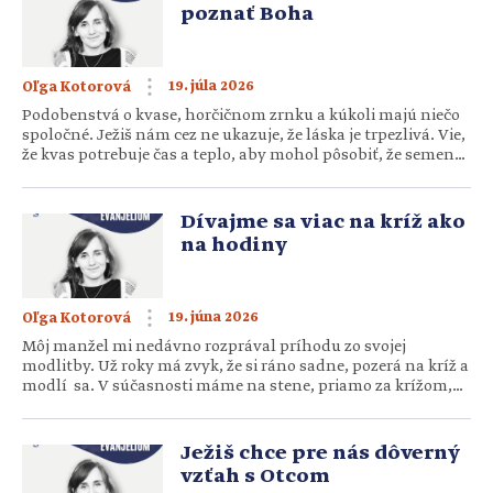
poznať Boha
19. júla 2026
Oľga Kotorová
Podobenstvá o kvase, horčičnom zrnku a kúkoli majú niečo
spoločné. Ježiš nám cez ne ukazuje, že láska je trpezlivá. Vie,
že kvas potrebuje čas a teplo, aby mohol pôsobiť, že semeno
potrebuje čas a vlahu, aby mohlo vyrásť, a že aj naše
duchovné dozrievanie potrebuje čas a jeho prítomnosť, aby
sme prinášali ovocie. Rast v […]
Dívajme sa viac na kríž ako
na hodiny
19. júna 2026
Oľga Kotorová
Môj manžel mi nedávno rozprával príhodu zo svojej
modlitby. Už roky má zvyk, že si ráno sadne, pozerá na kríž a
modlí sa. V súčasnosti máme na stene, priamo za krížom,
zavesené hodiny. Jedno ráno, keď vedel, že ho čaká deň plný
stretnutí, úloh a projektov, cítil tlak. Chcel sa modliť, ale
jeho pohľad stále […]
Ježiš chce pre nás dôverný
vzťah s Otcom