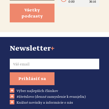
0:00
36:56
Všetky
podcasty
Newsletter
+
Email
Prihlásiť sa
Výber najlepších článkov
#živéslovo (denné zamyslenie k evanjeliu)
Knižné novinky a informácie o nás