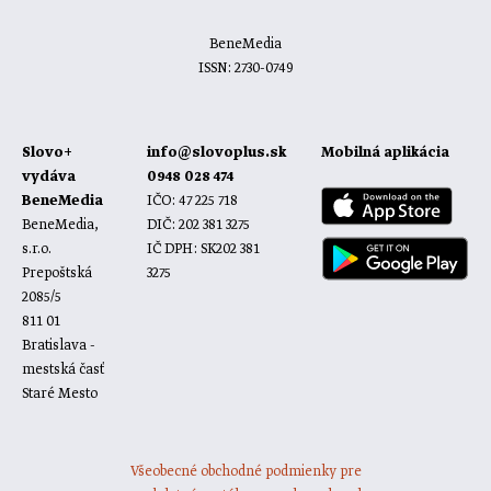
BeneMedia
ISSN: 2730-0749
Slovo+
info@slovoplus.sk
Mobilná aplikácia
vydáva
0948 028 474
BeneMedia
IČO: 47 225 718
BeneMedia,
DIČ: 202 381 3275
s.r.o.
IČ DPH: SK202 381
Prepoštská
3275
2085/5
811 01
Bratislava -
mestská časť
Staré Mesto
Všeobecné obchodné podmienky pre