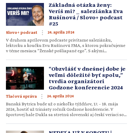
spoločenstvá, pro-life organizácie i jednotlivci, ktorí sa
Základná otázka ženy:
stotožňujú s potrebou chrániť ľudský život od počatia […]
Veríš mi? _ saleziánka Eva
Rušínová / Slovo+ podcast
#25
24. apríla 2024
Slovo+ podcast
V druhom aprílovom podcaste privítame saleziánku,
lektorku a koučku Evu Rušínovú FMA, s ktorou pokračujeme
v téme mesiaca “Ženské pošliapané ego”. S akými
ťažkosťami sa na nu najčastejšie obracajú ženy? Ako vyzerá
sebavedomá žena a žena vedomá si svojej hodnoty? A aká
bola cesta sestry Evy pri hľadaní vlastnej sebahodnoty?
“Obzvlášť v dnešnej dobe je
veľmi dôležité byť spolu,”
tvrdia organizátori
Godzone konferencie 2024
24. apríla 2024
Tlačová správa
Banská Bytrica bude už o niekoľko týždňov, 17. – 18. mája
2024, hostiť už trinásty ročník Godzone konferencie. V
športovej hale Dukla sa stretnú slovenskí aj českí veriaci so
zástupcom Svätého otca na Slovensku, Mons.
NicolaGirasolim, a tiež s americkým kňazom, rečníkom a
misionárom, o. PatrickomGonyeau. Ako tému konferencie
NEDEĽA UŽ V SOBOTU |