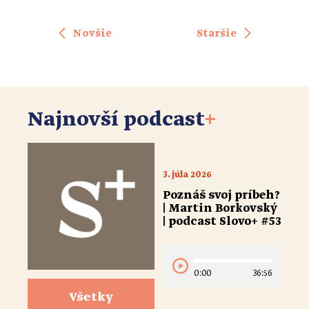
Novšie
Staršie
Najnovší podcast
+
3. júla 2026
Poznáš svoj príbeh?
| Martin Borkovský
| podcast Slovo+ #53
0:00
36:56
Všetky