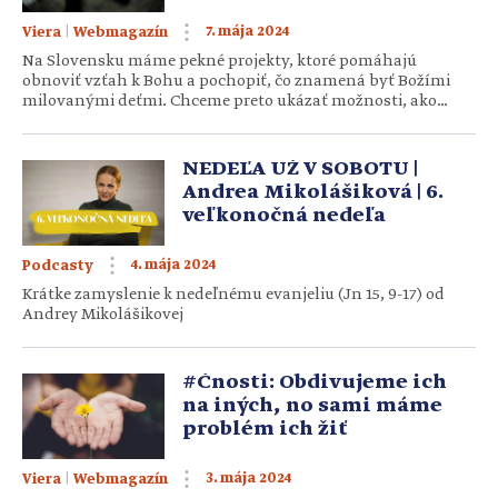
|
7. mája 2024
Viera
Webmagazín
Na Slovensku máme pekné projekty, ktoré pomáhajú
obnoviť vzťah k Bohu a pochopiť, čo znamená byť Božími
milovanými deťmi. Chceme preto ukázať možnosti, ako
načerpať či už v knižnej podobe, alebo formou seminárov,
akým je aj Otcovo srdce pre Slovensko. Text je súčasťou
seriálu Boh Otec, v ktorom vám prinášame rôzne pohľady
NEDEĽA UŽ V SOBOTU |
na Boha, ktorý je naším nebeským Otcom. […]
Andrea Mikolášiková | 6.
veľkonočná nedeľa
4. mája 2024
Podcasty
Krátke zamyslenie k nedeľnému evanjeliu (Jn 15, 9-17) od
Andrey Mikolášikovej
#Čnosti: Obdivujeme ich
na iných, no sami máme
problém ich žiť
|
3. mája 2024
Viera
Webmagazín