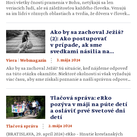
Hoci všetky čnosti pramenia v Bohu, netýkajú sa len
veriacich ľudí, ale sú záležitosťou každého človeka. Venujú
sa im lídri v rôznych oblastiach a tvrdia, že dôvera v človeka
vychádza z jeho charakteru, ktorý je tvorený práve
rôznorodými čnosťami. Pozrieme sa spoločne na to, ako vidí
čnosti pápež František, a oslovili sme aj kňaza Pavla […]
Ako by sa zachoval Ježiš?
(2): Ako postupovať
v prípade, ak sme
svedkami násilia na
deťoch?
|
3. mája 2024
Viera
Webmagazín
Ako by sa zachoval Ježiš? Sú situácie, keď nájdeme odpoveď
na túto otázku okamžite. Niektoré okolnosti si však vyžadujú
viac času, aby sme získali poznanie a našli správnu odpoveď
na konkrétne pomery. V ďalšom pokračovaní seriálu Ako by
sa zachoval Ježiš rozoberieme vážne rodinné situácie, ku
ktorým, nanešťastie, dochádza. K odpovedi sa nám podarilo
Tlačová správa: eRko
dopracovať prostredníctvom Svätého […]
pozýva v máji na púte detí
a osláviť prvé Svetové dni
detí
2. mája 2024
Tlačová správa
(BRATISLAVA, 29. apríl 2024) eRko – Hnutie kresťanských