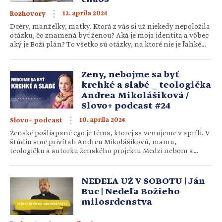
12. apríla 2024
Rozhovory
Dcéry, manželky, matky. Ktorá z vás si už niekedy nepoložila
otázku, čo znamená byť ženou? Aká je moja identita a vôbec
aký je Boží plán? To všetko sú otázky, na ktoré nie je ľahké
odpovedať. Aj preto raz ročne organizuje spoločenstvo
Marana Tha konferenciu s názvom Krása ženy, ktorá ponúka
odpoveď aj na tieto otázky. S jednou z organizátoriek […]
Ženy, nebojme sa byť
krehké a slabé _ teologička
Andrea Mikolášiková /
Slovo+ podcast #24
10. apríla 2024
Slovo+ podcast
Ženské pošliapané ego je téma, ktorej sa venujeme v apríli. V
štúdiu sme privítali Andreu Mikolášikovú, mamu,
teologičku a autorku ženského projektu Medzi nebom a
ženou. Čo je hlavným poslaním ženy v tomto svete? Ako sa
postupne zbavovať vrstiev, ktoré nám bránia vidieť to pravé
JA? O emóciách, strachoch, ale aj o osobnej ceste sa […]
NEDEĽA UŽ V SOBOTU | Ján
Buc | Nedeľa Božieho
milosrdenstva