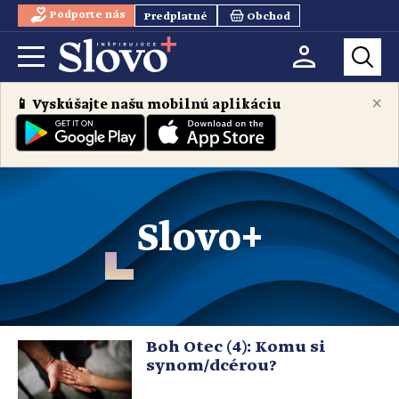
Podporte nás
Predplatné
Obchod
×
📱 Vyskúšajte našu mobilnú aplikáciu
Slovo+
Boh Otec (4): Komu si
synom/dcérou?