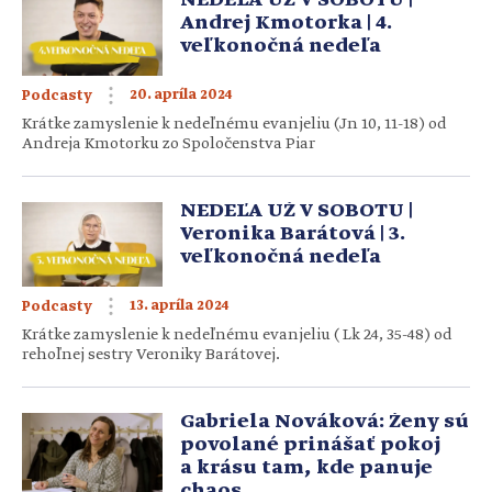
si organizátori zvolili slovo SPOLU. “Denne […]
Andrej Kmotorka | 4.
veľkonočná nedeľa
20. apríla 2024
Podcasty
Krátke zamyslenie k nedeľnému evanjeliu (Jn 10, 11-18) od
Andreja Kmotorku zo Spoločenstva Piar
NEDEĽA UŽ V SOBOTU |
Veronika Barátová | 3.
veľkonočná nedeľa
13. apríla 2024
Podcasty
Krátke zamyslenie k nedeľnému evanjeliu ( Lk 24, 35-48) od
rehoľnej sestry Veroniky Barátovej.
Gabriela Nováková: Ženy sú
povolané prinášať pokoj
a krásu tam, kde panuje
chaos