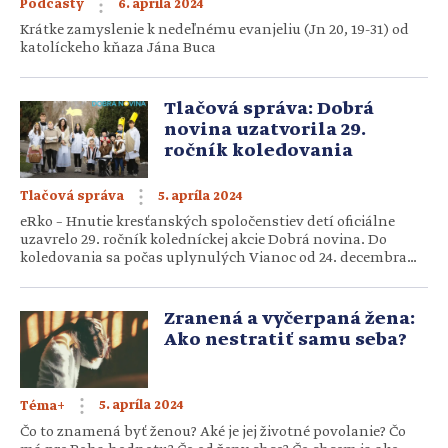
6. apríla 2024
Podcasty
Krátke zamyslenie k nedeľnému evanjeliu (Jn 20, 19-31) od
katolíckeho kňaza Jána Buca
Tlačová správa: Dobrá
novina uzatvorila 29.
ročník koledovania
5. apríla 2024
Tlačová správa
eRko – Hnutie kresťanských spoločenstiev detí oficiálne
uzavrelo 29. ročník koledníckej akcie Dobrá novina. Do
koledovania sa počas uplynulých Vianoc od 24. decembra
2023 do 6. januára 2024 zapojilo 18 853 koledníkov, ktorí v 1
955 skupinách navštívili 47 332 rodín v 1 061 obciach a
mestách po celom Slovensku. Konečný výsledok vianočnej
Zranená a vyčerpaná žena:
zbierky predstavuje […]
Ako nestratiť samu seba?
5. apríla 2024
Téma+
Čo to znamená byť ženou? Aké je jej životné povolanie? Čo