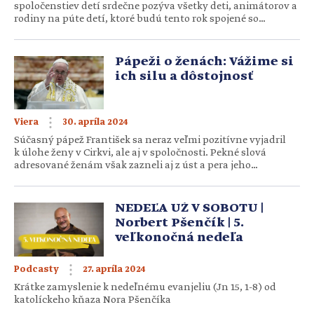
spoločenstiev detí srdečne pozýva všetky deti, animátorov a
rodiny na púte detí, ktoré budú tento rok spojené so
slávením prvých Svetových dní detí. V sobotu 11. mája sa
uskutočnia púte detí v Rajeckej Lesnej, v Levoči a v
Obišovciach a v sobotu 18. mája sa uskutoční Púť […]
Pápeži o ženách: Vážime si
ich silu a dôstojnosť
30. apríla 2024
Viera
Súčasný pápež František sa neraz veľmi pozitívne vyjadril
k úlohe ženy v Cirkvi, ale aj v spoločnosti. Pekné slová
adresované ženám však zazneli aj z úst a pera jeho
predchodcov. Čo hovoria pápeži o ženách? Počas pontifikátu
pápeža Františka môžeme sledovať jeho pozitívny pohľad
na ženy. Často ich vyzdvihuje, ako aj ich miesto
NEDEĽA UŽ V SOBOTU |
v spoločnosti a v Cirkvi. K téme žien v spoločnosti sa však
Norbert Pšenčík | 5.
vyjadrovali […]
veľkonočná nedeľa
27. apríla 2024
Podcasty
Krátke zamyslenie k nedeľnému evanjeliu (Jn 15, 1-8) od
katolíckeho kňaza Nora Pšenčíka