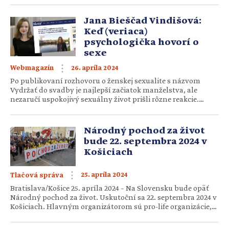
Jana Bieščad Vindišová:
Keď (veriaca)
psychologička hovorí o
sexe
26. apríla 2024
Webmagazín
Po publikovaní rozhovoru o ženskej sexualite s názvom
Vydržať do svadby je najlepší začiatok manželstva, ale
nezaručí uspokojivý sexuálny život prišli rôzne reakcie.
Niektorým sa zdá, že text zhadzuje predmanželskú čistotu
alebo sa čudujú, prečo o sexualite hovorí psychologička.
O reakciu sme poprosili respondentku Janu Bieščad
Národný pochod za život
Vindišovú. Som psychologička a som veriaca. Vieru som
bude 22. septembra 2024 v
dostala v detstve ako nezaslúžený […]
Košiciach
25. apríla 2024
Tlačová správa
Bratislava/Košice 25. apríla 2024 – Na Slovensku bude opäť
Národný pochod za život. Uskutoční sa 22. septembra 2024 v
Košiciach. Hlavným organizátorom sú pro-life organizácie,
záštitu nad podujatím prevzala Konferencia biskupov
Slovenska (KBS). Pozvané zapojiť sa sú aj ďalšie cirkvi,