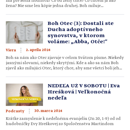
má pre Boha hodnotu? Čo od ženy chce? Čo chcem ja ako
žena? Nie sme len kópie jedna druhej. Boh miluje
rozmanitosť a každú z nás stvoril jedinečne. No na našej
životnej ceste nie sme samy. Zdieľame medzi sebou viac, než
si väčšina z […]
Boh Otec (3): Dostali ste
Ducha adoptívneho
synovstva, v ktorom
voláme: „Abba, Otče!“
2. apríla 2024
Viera
Boh sa nám ako Otec zjavuje v celom Svätom písme. Niekedy
jasnými slovami, niekedy skrytými. Kde a ako sa nám Boh
zjavil ako milujúci Otec, ktorý chce, aby sme všetci boli jeho
deťmi? Čo to znamená byť jeho dieťaťom? Text je súčasťou
seriálu Boh Otec, v ktorom vám prinášame rôzne pohľady
na Boha, ktorý je naším nebeským Otcom. […]
NEDEĽA UŽ V SOBOTU | Eva
Hrešková | Veľkonočná
nedeľa
30. marca 2024
Podcasty
Krátke zamyslenie k nedeľnému evanjeliu (Jn 20, 1-9) od od
hudobníčky Evy Hreškovej zo Spoločenstva Martindom