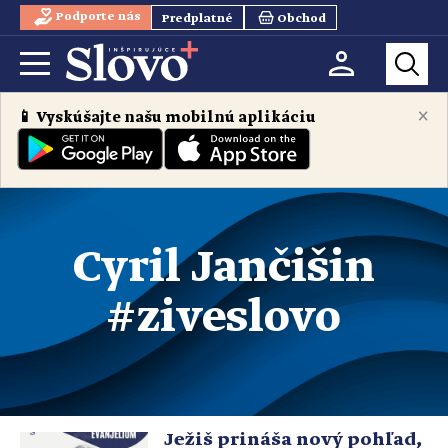
Podporte nás
Predplatné
Obchod
×
📱 Vyskúšajte našu mobilnú aplikáciu
Cyril Jančišin
#ziveslovo
Ježiš prináša nový pohľad,