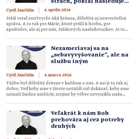
strach, pokiaľ nasleduje
Ježiša
4. apríla 2026
Cyril Jančišin
Ježiš vstal zmŕtvych! Aká krásna, dôležitá aj neuveriteľná
správa. A to tak pre Márie, ktoré prišli k hrobu, pre
apoštolov, ale aj pre nás, Ježišových nasledovníkov. Je to
totiž to podstatné, bez čoho by bola „márna naša viera“, ako
hovorí apoštol Pavol. Skutočnosť, že Ježiš žije, že našiel
spôsob ako ostať s nami na zemi […]
Nezameriavaj sa na
„sebavyvyšovanie“, ale na
službu iným
4. marca 2026
Cyril Jančišin
Túžba byť dôležitý drieme v každom z nás. A asi je to tak aj
dobre. Veď keby sme v živote netúžili nič dokázať, keby sme
nemali žiadne ambície, zrejme by vôbec nevynikla naša
jedinečnosť a krása. Avšak Ježiš nám v dnešnom evanjeliu k
túžbe byť dôležitý hovorí dve veci: nechaj, nech ťa docenia tí
druhí […]
Veľakrát k nám Boh
prehovára aj cez potreby
druhých