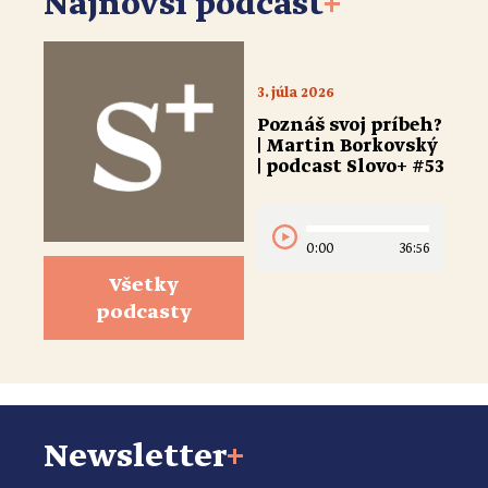
Najnovší podcast
+
3. júla 2026
Poznáš svoj príbeh?
| Martin Borkovský
| podcast Slovo+ #53
0:00
36:56
Všetky
podcasty
Newsletter
+