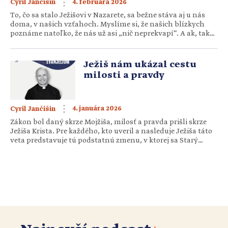
4. februára 2026
Cyril Jančišin
To, čo sa stalo Ježišovi v Nazarete, sa bežne stáva aj u nás
doma, v našich vzťahoch. Myslíme si, že našich blízkych
poznáme natoľko, že nás už asi „nič neprekvapí“. A ak, tak
sa necháme „prekvapiť“ skôr tým negatívnym, opätovným
problémom, ktorý nás vyrušuje. Málokedy sme pozorní na
to, ako môže byť človek vedľa nás […]
Ježiš nám ukázal cestu
milosti a pravdy
4. januára 2026
Cyril Jančišin
Zákon bol daný skrze Mojžiša, milosť a pravda prišli skrze
Ježiša Krista. Pre každého, kto uveril a nasleduje Ježiša táto
veta predstavuje tú podstatnú zmenu, v ktorej sa Starý
zákon napĺňa v Novom. Ježiš nám ukázal cestu milosti a
pravdy. Pravda je Boh sám. Boh priniesol zvesť o sebe
samom a tým aj o každom […]