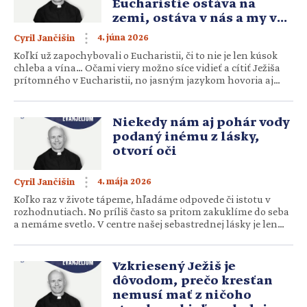
Eucharistie ostáva na
zemi, ostáva v nás a my v
ňom
4. júna 2026
Cyril Jančišin
Koľkí už zapochybovali o Eucharistii, či to nie je len kúsok
chleba a vína… Očami viery možno síce vidieť a cítiť Ježiša
prítomného v Eucharistii, no jasným jazykom hovoria aj
početné eucharistické zázraky. Jedno majú spoločné:
zakaždým, keď sa hostia stala svalom, bol to srdcový sval.
Aké nádherné a hlboké uistenie, Ježišu! Dávaš nám za […]
Niekedy nám aj pohár vody
podaný inému z lásky,
otvorí oči
4. mája 2026
Cyril Jančišin
Koľko raz v živote tápeme, hľadáme odpovede či istotu v
rozhodnutiach. No príliš často sa pritom zakuklíme do seba
a nemáme svetlo. V centre našej sebastrednej lásky je len
prázdno. Ježiš nám však ukazuje východisko: Kto miluje
mňa… zjavím mu seba samého. Aký upokojujúci prísľub, i
realita! Kľúčom je vyjsť zo seba, prekonať bludný kruh […]
Vzkriesený Ježiš je
dôvodom, prečo kresťan
nemusí mať z ničoho