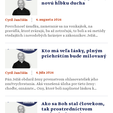
novú hĺbku ducha
4. augusta 2026
Cyril Jančišin
Povrchnosť úsudku, zameranie sa na vonkajšok, na
pravidlá, ktoré zväzujú, ba až zotročujú, to boli a sú metódy
vtedajších i novodobých farizejov a zákonníkov. Ježiš
prináša nový pohľad, novú hĺbku ducha. On nazerá do
srdca človeka a v ňom vidí dobré i zlé myšlienky a úmysly,
ktoré sa nakoniec zrkadlia v skutkoch. Skúmajme teda
Kto má veľa lásky, plným
predovšetkým […]
priehrštím bude milovaný
4. júla 2026
Cyril Jančišin
Pán Ježiš obdaril ženy prvenstvom ohlasovateliek jeho
zmŕtvychvstania. Aká vznešená úloha pre tieto ženy:
choďte, oznámte… Ony, ktoré boli naplnené láskou k
trpiacemu Spasiteľovi a stáli pod krížom v deň jeho
umučenia, ony, ktoré v to ráno mali odvahu ísť pomazať
jeho telo, podľa židovského zvyku, tieto ženy plné oddanosti
Ako sa Boh stal človekom,
a lásky k Pánovi majú […]
tak prostredníctvom