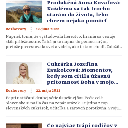
Vtedy si vieme ľahšie naplniť svoje […]
Produkčná Anna Kovaľová:
Každému sa tak trochu
starám do života, lebo
chcem nejako pomôcť
12. júna 2022
Rozhovory
Napriek tomu, že vyštudovala herectvo, hraniu sa venuje
skôr príležitostne. Ťahá ju to najmä do pomoci iným,
pretože precestovala svet a videla, ako to tam chodí. Založila
si občianske združenie, aby mohla skvalitňovať život tu
doma na Slovensku a v rodnom meste Prešov. Annu
Kovaľovú (34) ovplyvnil aj život s viacerými súrodencami,
Cukrárka Jozefína
ktorých rodičia vychovávali […]
Zaukolcová: Momentov,
kedy som cítila úžasnú
prítomnosť Boha v mojom
živote, bolo veľa
22. mája 2022
Rozhovory
Popri natáčaní druhej série úspešnej šou Pečie celé
Slovensko si našla čas na zopár otázok. Je jedna z top
slovenských cukrárok, učiteľka a zároveň porotkyňa. Svoju
prácu vníma ako dar, preto sa jej venuje s láskou už dlhé
roky. Pani Jozefína Zaukolcová. Hovorí sa, že pečenie je
radosť. Čo je to pre vás osobne, ako […]
Čo najviac trápi rodičov v