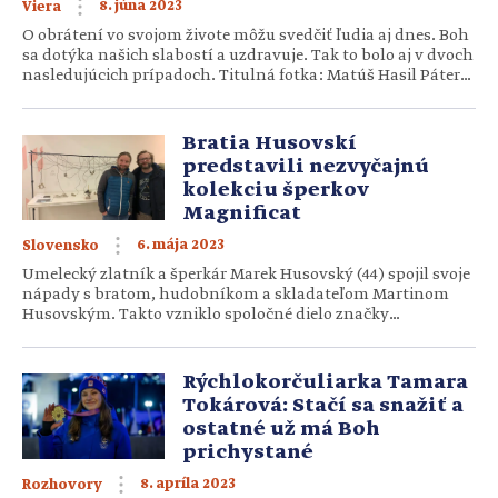
8. júna 2023
Viera
O obrátení vo svojom živote môžu svedčiť ľudia aj dnes. Boh
sa dotýka našich slabostí a uzdravuje. Tak to bolo aj v dvoch
nasledujúcich prípadoch. Titulná fotka: Matúš Hasil Páter
Gabriel (66), františkánsky kňaz Moje obrátenie zahŕňa
jeden rozhodujúci moment, ale zároveň to bol (a stále je)
súhrn mnohých okolností a rozhodnutí. Onen rozhodujúci
Bratia Husovskí
moment prišiel vo chvíli, keď mi […]
predstavili nezvyčajnú
kolekciu šperkov
Magnificat
6. mája 2023
Slovensko
Umelecký zlatník a šperkár Marek Husovský (44) spojil svoje
nápady s bratom, hudobníkom a skladateľom Martinom
Husovským. Takto vzniklo spoločné dielo značky
Siloe.design s názvom Magnificat. Kolekcia strieborných
šperkov umožňuje zložiť si vlastnú skladbu. No nielen to. Pri
kontakte môžu návštevníci prežiť čosi osobné, duchovné.
Rýchlokorčuliarka Tamara
Niektorí to už dokonca prežili na svetových výstavách
Tokárová: Stačí sa snažiť a
(Londýn, Taliansko), […]
ostatné už má Boh
prichystané
8. apríla 2023
Rozhovory