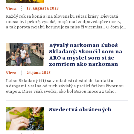
13. augusta 2023
Viera
Každý rok sa koná aj na Slovensku súťaž krásy. Dievčatá
musia byť pekné, vysoké, majú mať zodpovedajúce miery,
a tak porota nejakú korunuje za miss či vicemiss… O čom je
vlastne naozajstná krása? Ak by sme chceli uvažovať
o skutočnej kráse dievčaťa, tak sa zrejme nebudeme vôbec
zaoberať výškou, váhou ani dokonalými mierami. Určite
Bývalý narkoman Ľuboš
nedáme disciplínu promenáda v plavkách […]
Skladaný: Skončil som na
ARO a myslel som si že
zomriem ako narkoman
24. júna 2023
Viera
Ľubor Skladaný (41) sa v mladosti dostal do kontaktu
s drogami. Stal sa od nich závislý a prešiel ťažkou životnou
etapou. Dnes však svedčí, ako bol Božou mocou z toho
uzdravený. V resocializačnom centre Teen Challenge
pomáha iným závislým a pôsobí ako pastor zboru
Apoštolskej cirkvi v Galante. Bol som bezcitný egoista
Svedectvá obrátených
Narodil som sa v Bratislave. Moji rodičia sa rozviedli, keď
som […]