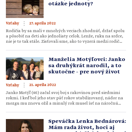
otázke jednoty?
27. apríla 2022
Vzťahy
Rodičia by sa mali v mnohých veciach zhodnúť, držať spolu
a pôsobiť na deti ako jednoliaty celok. Lenže, ruku na srdce,
nie je to tak stále. Zisťovali sme, ako to vyzerá medzi rodičmi
v praxi. Koľkí sú nejednotní, v čom majú problém a čo im
pomáha riešiť to. Cez formulár prišlo takmer päťdesiat
odpovedí. Rodičov […]
Manželia Motýľovci: Janko
sa druhýkrát narodil, a to
skutočne – pre nový život
21. apríla 2022
Vzťahy
Janko Motýľ (46) začal svoj boj s rakovinou pred siedmimi
rokmi. I keď bol jeho stav päť rokov stabilizovaný, nádor na
mozgu mu znovu ožil a minulý rok musel ísť na náročnú
operáciu do Nemecka. Tá sa podarila. Najprv sa na ňu
vyzbierala veľká suma peňazí, modlil sa, kto len mohol, a
Motýľovci teraz svedčia […]
Speváčka Lenka Bednárová:
Mám rada život, hoci aj