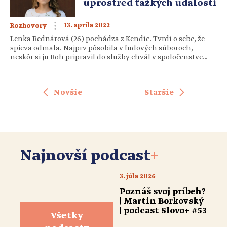
uprostred ťažkých udalostí
13. apríla 2022
Rozhovory
Lenka Bednárová (26) pochádza z Kendíc. Tvrdí o sebe, že
spieva odmala. Najprv pôsobila v ľudových súboroch,
neskôr si ju Boh pripravil do služby chvál v spoločenstve
Marana Tha. Vydala vlastné CD so žalmami a vidieť či počuť
sme ju mohli na poslednom Godzone tour. Spevu a didaktike
hudby sa momentálne venuje dokonca aj v rámci
Novšie
Staršie
rozširujúceho […]
Najnovší podcast
+
3. júla 2026
Poznáš svoj príbeh?
| Martin Borkovský
| podcast Slovo+ #53
Všetky