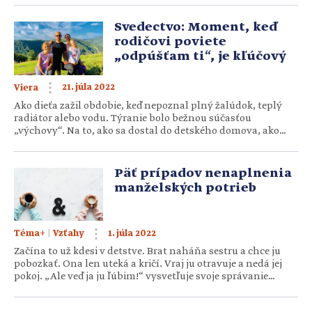
na rôznych kultúrnych, športových či spoločenských
podujatiach. Pomáha zdieľať osudy migrantov, zabezpečuje
Svedectvo: Moment, keď
kontakty a informácie pre Slovákov, ktorým sa zahraničie
rodičovi poviete
stalo druhým domovom. SCM v Londýne […]
„odpúšťam ti“, je kľúčový
21. júla 2022
Viera
Ako dieťa zažil obdobie, keď nepoznal plný žalúdok, teplý
radiátor alebo vodu. Týranie bolo bežnou súčasťou
„výchovy“. Na to, ako sa dostal do detského domova, ako
odpustil svojim rodičom a stal sa riaditeľom Centra pre deti
a rodiny v Necpaloch, spomína Ladislav Adamovič (36). Keď
som mal štyri roky, náš vlastný otec v ťažkom psychickom
Päť prípadov nenaplnenia
stave spáchal samovraždu. Mama […]
manželských potrieb
|
1. júla 2022
Téma+
Vzťahy
Začína to už kdesi v detstve. Brat naháňa sestru a chce ju
pobozkať. Ona len uteká a kričí. Vraj ju otravuje a nedá jej
pokoj. „Ale veď ja ju ľúbim!“ vysvetľuje svoje správanie
chlapček. Hoci sa zdá, že to myslel dobre, sestre zjavne treba
vyznať city inak. Poznať toho druhého je veľmi dôležité.