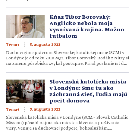
Chvojková (36) je milujúcou manželkou, mamkou
a človekom nadšeným pre kohokoľvek, kto ju osloví. Ako si
sa dostala ku koučingu a mentoringu? Študovala si niečo
Kňaz Tibor Borovský:
iné… Študovala som medzinárodné vzťahy a európske […]
Anglicko nebola moja
vysnívaná krajina. Možno
futbalom
5. augusta 2022
Téma+
Duchovným správcom Slovenskej katolíckej misie (SCM) v
Londýne je od roku 2010 Mgr. Tibor Borovský. Rodák z Nitry si
na zmenu pôsobiska zvykal postupne. Prijal poslanie ísť do
cudzej krajiny, lebo chcel slúžiť Pánovi a zároveň byť
sprievodcom ľuďom, ktorí túžili žiť vo viere v neho aj mimo
domoviny. Ako a kedy ste sa dostali […]
Slovenská katolícka misia
v Londýne: Sme tu ako
záchranná sieť, ľudia majú
pocit domova
5. augusta 2022
Téma+
Slovenská katolícka misia v Londýne (SCM – Slovak Catholic
Mission) pôsobí najmä ako miesto slávenia a prežívania
viery. Venuje sa duchovnej podpore, bohoslužbám,
stretnutiam slovenských krajanov, tráveniu voľného času