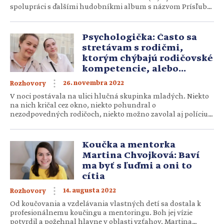
spolupráci s ďalšími hudobníkmi album s názvom Prísľub
pokoja. Ako môžu jeho poslucháči prežiť Boží pokoj aj v
neistých časoch? A čo pomáha Veronike, aby ju neovládal
strach? Nazrieme do jej svedectiev, vrátime sa s ňou aj […]
Psychologička: Často sa
stretávam s rodičmi,
ktorým chýbajú rodičovské
kompetencie, alebo
zrelosť
26. novembra 2022
Rozhovory
V noci postávala na ulici hlučná skupinka mladých. Niekto
na nich kričal cez okno, niekto pohundral o
nezodpovedných rodičoch, niekto možno zavolal aj políciu,
aby s nimi spravila poriadok. Sú toto riešenia, ktoré pomôžu?
Naozaj sú mladí ľudia dnes akoby bez života? A je toto
problém hlavne dnešnej doby? Pýtame sa odborníčky, ktorá
Koučka a mentorka
pracuje aj […]
Martina Chvojková: Baví
ma byť s ľuďmi a oni to
cítia
14. augusta 2022
Rozhovory
Od koučovania a vzdelávania vlastných detí sa dostala k
profesionálnemu koučingu a mentoringu. Boh jej vízie
potvrdil a požehnal hlavne v oblasti vzťahov. Martina