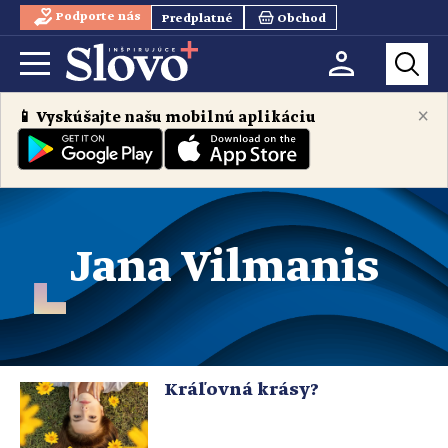
Podporte nás
Predplatné
Obchod
×
📱 Vyskúšajte našu mobilnú aplikáciu
Jana Vilmanis
Kráľovná krásy?