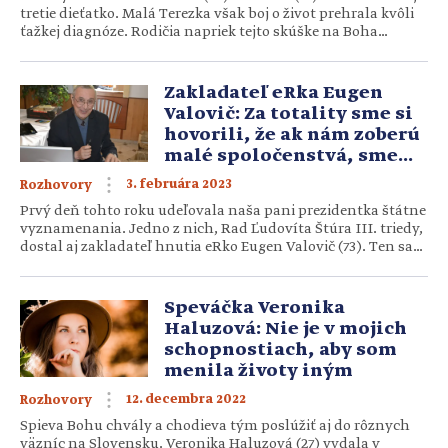
tretie dieťatko. Malá Terezka však boj o život prehrala kvôli
ťažkej diagnóze. Rodičia napriek tejto skúške na Boha
nezanevreli. Naopak. Primkli sa k nemu bližšie cez piesne,
ktoré zložili ako osobnú modlitbu a chcú ju šíriť aj ďalej
pomocou pripravovaného CD. Po dvoch deťoch ste […]
Zakladateľ eRka Eugen
Valovič: Za totality sme si
hovorili, že ak nám zoberú
malé spoločenstvá, sme
stratení
3. februára 2023
Rozhovory
Prvý deň tohto roku udeľovala naša pani prezidentka štátne
vyznamenania. Jedno z nich, Rad Ľudovíta Štúra III. triedy,
dostal aj zakladateľ hnutia eRko Eugen Valovič (73). Ten sa
už od čias tajnej cirkvi venuje deťom a mládeži neprestajne
päťdesiat rokov. Sieť malých spoločenstiev, ktoré rozbiehal,
sa postupne rozšírila na celoslovenské hnutie a početné
Speváčka Veronika
spoločenstvá, ktoré […]
Haluzová: Nie je v mojich
schopnostiach, aby som
menila životy iným
12. decembra 2022
Rozhovory
Spieva Bohu chvály a chodieva tým poslúžiť aj do rôznych
väzníc na Slovensku. Veronika Haluzová (27) vydala v