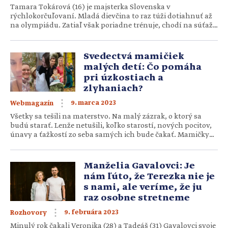
Tamara Tokárová (16) je majsterka Slovenska v
rýchlokorčuľovaní. Mladá dievčina to raz túži dotiahnuť až
na olympiádu. Zatiaľ však poriadne trénuje, chodí na súťaže
takmer po celom svete a nikdy sa predtým nezabudne
prežehnať či prosiť Ducha Svätého o pomoc.
Rýchlokorčuľovanie nie je príliš rozšírený šport. Ako si sa k
Svedectvá mamičiek
nemu dostala? Dostala som sa […]
malých detí: Čo pomáha
pri úzkostiach a
zlyhaniach?
9. marca 2023
Webmagazín
Všetky sa tešili na materstvo. Na malý zázrak, o ktorý sa
budú starať. Lenže netušili, koľko starostí, nových pocitov,
únavy a ťažkostí zo seba samých ich bude čakať. Mamičky
malých detí sa delia o svoje neľahké boje, ktoré prerástli do
úzkostí či iných nepríjemných stavov. Cesta von nebola
jednoduchá, no s Božou či ľudskou pomocou […]
Manželia Gavalovci: Je
nám ľúto, že Terezka nie je
s nami, ale veríme, že ju
raz osobne stretneme
9. februára 2023
Rozhovory
Minulý rok čakali Veronika (28) a Tadeáš (31) Gavalovci svoje