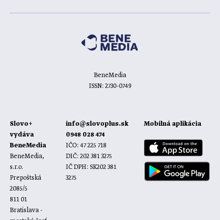
BeneMedia
ISSN: 2730-0749
Slovo+
info@slovoplus.sk
Mobilná aplikácia
vydáva
0948 028 474
BeneMedia
IČO: 47 225 718
BeneMedia,
DIČ: 202 381 3275
s.r.o.
IČ DPH: SK202 381
Prepoštská
3275
2085/5
811 01
Bratislava -