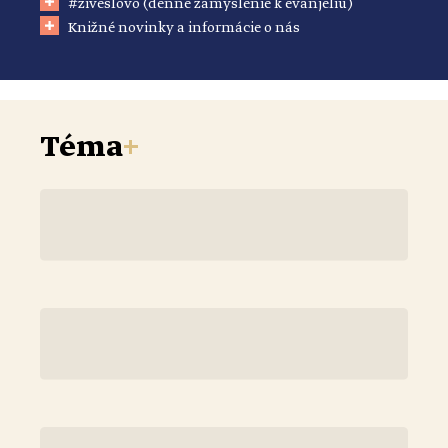
#živéslovo (denné zamyslenie k evanjeliu)
Knižné novinky a informácie o nás
Téma
+