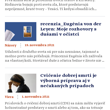
Prvá kniha série je príbehom dvoch bratov a ich sestry.
Hrdinovia bojujú proti svetu zla, ktoré predstavujú
nepríjemné, kruté tvory – Tesáci. Tí kedysi obsadili ich
krajinu, aby tam mohli nenávistne vládnuť. Ich zlo je
znázornené nielen skutkami, ale aj odpudivým výzorom s
podobou jaštera a chrlením jedu. V protiklade stojí najmä
recenzia_Eugénia von der
rodina Igibyovcov z […]
Leyen: Moje rozhovory s
dušami v očistci
19. novembra 2021
Názory
Udalosti z druhého sveta sú pre nás neznáme, tajomné a
možno preto nás priťahujú. Princezná Eugénia ich zažívala
na vlastnej koži. Stretávať duše z očistca bežne v živote nie je
zvyčajné. My sa nad tým môžeme pozastaviť, prežiť na
chvíľu jej príbeh a príbehy mnohých iných duší. Čítať si o
tom, ako sa zrazu niekto […]
Cvičenie dobrej smrti je
výborná príprava aj v
nečakaných prípadoch
1. novembra 2021
Viera
Pri slovách o cvičení dobrej smrti (CDS) sa nám môžu vyjaviť
hrôzostrašné predstavy o smrti alebo aj tom, ako sa trénuje