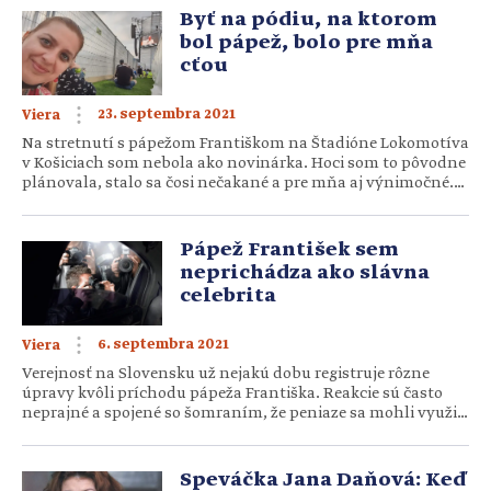
spomínať. Titulná snímka: TASR/ TK KBS/ Roman Hanc
Byť na pódiu, na ktorom
Dominika Gurbaľová […]
bol pápež, bolo pre mňa
cťou
23. septembra 2021
Viera
Na stretnutí s pápežom Františkom na Štadióne Lokomotíva
v Košiciach som nebola ako novinárka. Hoci som to pôvodne
plánovala, stalo sa čosi nečakané a pre mňa aj výnimočné.
Spoločenstvo Marana Tha z Prešova, do ktorého patrím,
bolo totiž pozvané, aby sa zúčastnilo programu ako
účinkujúci. V rámci hudobných chvál som bola súčasťou
Pápež František sem
tanečnej služby – […]
neprichádza ako slávna
celebrita
6. septembra 2021
Viera
Verejnosť na Slovensku už nejakú dobu registruje rôzne
úpravy kvôli príchodu pápeža Františka. Reakcie sú často
neprajné a spojené so šomraním, že peniaze sa mohli využiť
aj inak ako na príchod nejakého človeka. Spolu so sestrou
Helenou Torkošovou, františkánkou, budeme uvažovať o
tom, prečo je táto návšteva hodná toho všetkého. No
Speváčka Jana Daňová: Keď