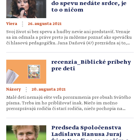
napriek tomu tu Svätého […]
do spevu nedáte srdce, je
to o ničom
26. augusta 2021
Viera
Svoj život si bez spevu a hudby nevie ani predstaviť. Venuje
sa im odmala a práve preto ju môžeme poznať ako speváčku
či hlasovú pedagogičku. Jana Daňová (47) prezrádza aj to,
kedy sa spevom modlí a aká hudba jej robí radosť. Čo pre vás
v živote znamená spievanie? Spev je podstatnou súčasťou
môjho bytia. Je […]
recenzia_Biblické príbehy
pre deti
20. augusta 2021
Názory
Malé deti nemajú ešte veľa porozumenia pre obsah Svätého
písma. Treba im ho približovať inak. Niečo im možno
prerozprávajú rodičia či starí rodičia, niečo pochopia na
náboženstve či v kostole. Alebo si doma s niekým prečítajú
biblické príbehy. Dokopy dvadsaťdeväť známych, a vlastne
aj obľúbených, biblických príbehov vyšlo v krásnej
Predseda Spoločenstva
ilustrovanej knižke pre deti. Od […]
Ladislava Hanusa Juraj