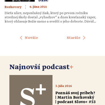
base
6. júna 2021
Rozhovory
Dieťa ulice, neposlušný žiak, ktorý po prvom ročníku
strednej školy dostal „vyhadzov“ a dnes kresťanský raper,
ktorý ohlasuje Božie meno a svedčí o jeho dobrote. Dávid
Janočko alias Puer Dei, ako sa umelecky nazýva, opisuje, ako
sa ho Pán Boh dotkol, zmenil mu život a ako sa on teraz
snaží slúžiť jemu. Si jeden z […]
Novšie
Staršie
Najnovší podcast
+
3. júla 2026
Poznáš svoj príbeh?
| Martin Borkovský
| podcast Slovo+ #53