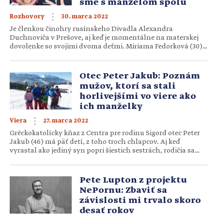
sme s manželom spolu
30. marca 2022
Rozhovory
Je členkou činohry rusínskeho Divadla Alexandra
Duchnoviča v Prešove, aj keď je momentálne na materskej
dovolenke so svojimi dvoma deťmi. Miriama Fedorková (30)
sa popritom stíha ako dobrovoľníčka venovať Národnému
týždňu manželstva. Zaspomínala si, ako kedysi prežívala
animátorskú službu na Ukrajine aj ako vidí terajšiu situáciu.
Otec Peter Jakub: Poznám
Hoci má práve od herectva pauzu, vysvetľuje, ako sa […]
mužov, ktorí sa stali
horlivejšími vo viere ako
ich manželky
27. marca 2022
Viera
Gréckokatolícky kňaz z Centra pre rodinu Sigord otec Peter
Jakub (46) má päť detí, z toho troch chlapcov. Aj keď
vyrastal ako jediný syn popri šiestich sestrách, rodičia sa
snažili vychovať z neho dobrého muža. Ako by mal muž
dozrieť a dokonca sa stať kňazom rodiny? Otec Peter
spomína svoje skúsenosti a radí mužom, ako […]
Pete Lupton z projektu
NePornu: Zbaviť sa
závislosti mi trvalo skoro
desať rokov