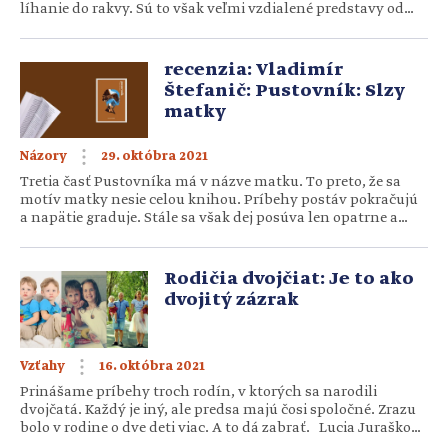
líhanie do rakvy. Sú to však veľmi vzdialené predstavy od
tých, ktoré mal na srdci don Bosco, tvorca myšlienky CDS.
Ondrej Puček, SDB, vysvetľuje, čo ňou myslel. Pojem cvičenie
dobrej smrti (CDS) sa v […]
recenzia: Vladimír
Štefanič: Pustovník: Slzy
matky
29. októbra 2021
Názory
Tretia časť Pustovníka má v názve matku. To preto, že sa
motív matky nesie celou knihou. Príbehy postáv pokračujú
a napätie graduje. Stále sa však dej posúva len opatrne a
čaká na svoje finále. Pokiaľ mali čitatelia v predošlých dvoch
knihách pocit, že príbeh je kvôli rôznym opisom rozvláčny,
tak v tretej to pocítia rovnako. […]
Rodičia dvojčiat: Je to ako
dvojitý zázrak
16. októbra 2021
Vzťahy
Prinášame príbehy troch rodín, v ktorých sa narodili
dvojčatá. Každý je iný, ale predsa majú čosi spoločné. Zrazu
bolo v rodine o dve deti viac. A to dá zabrať. Lucia Jurašková
S manželom sme boli spolu jedenásť rokov a mali sme štyri