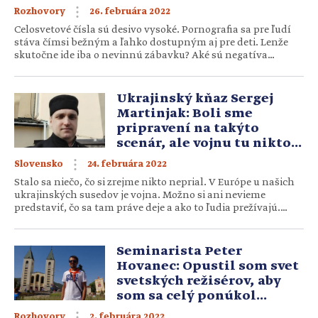
26. februára 2022
Rozhovory
Celosvetové čísla sú desivo vysoké. Pornografia sa pre ľudí
stáva čímsi bežným a ľahko dostupným aj pre deti. Lenže
skutočne ide iba o nevinnú zábavku? Aké sú negatíva
sledovania porna a čo robiť, keď sa z toho stane závislosť?
Odpovedá Pete Lupton (33), riaditeľ projektu NePornu, ktorý
šíri tému o pornografii a pomáha mnohým zraneným. […]
Ukrajinský kňaz Sergej
Martinjak: Boli sme
pripravení na takýto
scenár, ale vojnu tu nikto
nechce
24. februára 2022
Slovensko
Stalo sa niečo, čo si zrejme nikto neprial. V Európe u našich
ukrajinských susedov je vojna. Možno si ani nevieme
predstaviť, čo sa tam práve deje a ako to ľudia prežívajú.
Gréckokatolícky kňaz Sergej Martinjak (37) aj so svojou
ženou a deťmi žije vo Ľvove. Síce sa tam práve nebojuje, no
nikto nevie, kedy aj […]
Seminarista Peter
Hovanec: Opustil som svet
svetských režisérov, aby
som sa celý ponúkol
najväčšiemu Režisérovi
2. februára 2022
Rozhovory