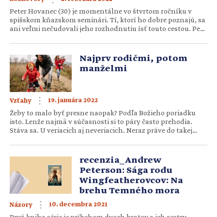
Peter Hovanec (30) je momentálne vo štvrtom ročníku v
spišskom kňazskom seminári. Tí, ktorí ho dobre poznajú, sa
ani veľmi nečudovali jeho rozhodnutiu ísť touto cestou. Peťo
už od detstva poznal vieru v Boha, rád sa modlil. Aj keď
okúsil svet divadla ako vyštudovaný herec, neľutuje, že
zanechal umeleckú dráhu. Tvrdí, že dostal vlastne ten […]
Najprv rodičmi, potom
manželmi
19. januára 2022
Vzťahy
Žeby to malo byť presne naopak? Podľa Božieho poriadku
isto. Lenže najmä v súčasnosti si to páry často prehodia.
Stáva sa. U veriacich aj neveriacich. Neraz práve do takej
situácie Boh zasiahne. Pozrieme sa do odpovedí niekoľkých
(teraz už manželských) párov, ktoré si to prežili. Na sociálnej
sieti Facebook som poprosila veriacich manželov, aby sa […]
recenzia_Andrew
Peterson: Sága rodu
Wingfeatherovcov: Na
brehu Temného mora
10. decembra 2021
Názory