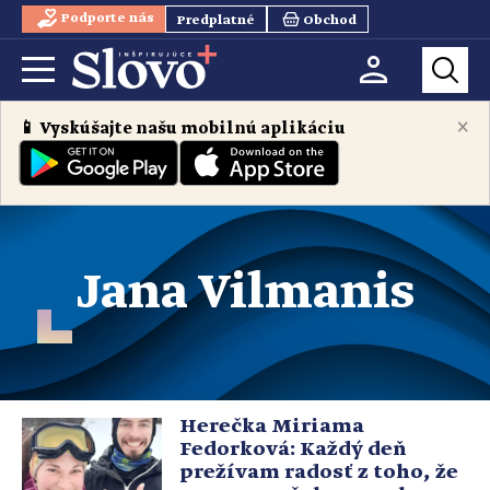
Podporte nás
Predplatné
Obchod
×
📱 Vyskúšajte našu mobilnú aplikáciu
Jana Vilmanis
Herečka Miriama
Fedorková: Každý deň
prežívam radosť z toho, že