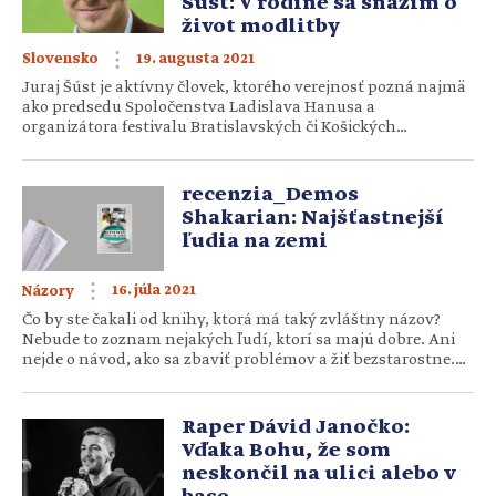
Šúst: V rodine sa snažím o
život modlitby
19. augusta 2021
Slovensko
Juraj Šúst je aktívny človek, ktorého verejnosť pozná najmä
ako predsedu Spoločenstva Ladislava Hanusa a
organizátora festivalu Bratislavských či Košických
Hanusových dní. Popritom má svoju rodinu, s ktorou sa tiež
snaží tráviť čas. Akým dieťaťom bol Juraj? A čo by mu v
živote urobilo radosť? Ktoré vlastnosti Ladislava Hanusa sa
recenzia_Demos
vám páčia? Na konci jednej […]
Shakarian: Najšťastnejší
ľudia na zemi
16. júla 2021
Názory
Čo by ste čakali od knihy, ktorá má taký zvláštny názov?
Nebude to zoznam nejakých ľudí, ktorí sa majú dobre. Ani
nejde o návod, ako sa zbaviť problémov a žiť bezstarostne.
Tak kto sú potom tí najšťastnejší na zemi? Vyslovene
explicitne sa to v knihe nedočítame. Ale z konania postáv,
ktorými sú kresťania pôvodom z […]
Raper Dávid Janočko:
Vďaka Bohu, že som
neskončil na ulici alebo v