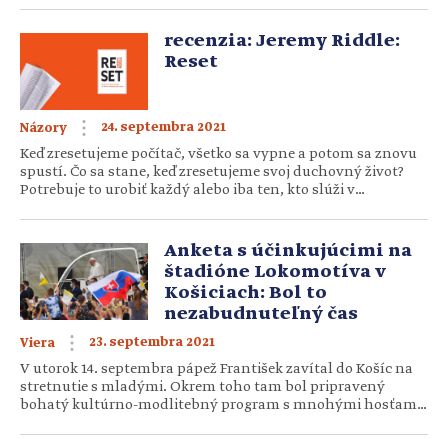
deti. Po troch rokoch som znovu otehotnela. Prijala som to s
obavami, […]
recenzia: Jeremy Riddle:
Reset
24. septembra 2021
Názory
Keď zresetujeme počítač, všetko sa vypne a potom sa znovu
spustí. Čo sa stane, keď zresetujeme svoj duchovný život?
Potrebuje to urobiť každý alebo iba ten, kto slúži v
chválovom spoločenstve? Jeremy je skúsený chválový líder.
V knihe opisuje, ako začínal svoj život s chválou, akými
poznaniami a zmenami si prešiel a ako veľmi túži […]
Anketa s účinkujúcimi na
štadióne Lokomotíva v
Košiciach: Bol to
nezabudnuteľný čas
23. septembra 2021
Viera
V utorok 14. septembra pápež František zavítal do Košíc na
stretnutie s mladými. Okrem toho tam bol pripravený
bohatý kultúrno-modlitebný program s mnohými hosťami.
Zopár z nich nám odpovedalo na otázky, ako prežili
stretnutie s pápežom a na čo budú z tohto dňa najradšej