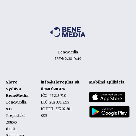
BeneMedia
ISSN: 2730-0749
Slovo+
info@slovoplus.sk
Mobilná aplikácia
vydáva
0948 028 474
BeneMedia
IČO: 47 225 718
BeneMedia,
DIČ: 202 381 3275
s.r.o.
IČ DPH: SK202 381
Prepoštská
3275
2085/5
811 01
Bratislava -