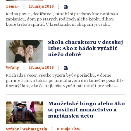
13. mája 2026
Téma+
Keď sa povie „dedičstvo“, mnohí si predstavíme notársku
zápisnicu, dom po starých rodičoch alebo kôpku dlhov,
ktoré treba zaplatiť. V kresťanskom chápaní je však
dedičstvo niečím oveľa živším. Je to duchovná DNA, ktorá sa
neprenáša krvou, ale svedectvom. Ako generácia čerstvých
tridsiatnikov a štyridsiatnikov sme ovplyvnení svedectvom
Škola charakteru v detskej
života viery dvoch predošlých…
izbe: Ako z hádok vyťažiť
niečo dobré
13. mája 2026
Vzťahy
Prichádza večer, všetko vyzerá byť v poriadku, v dome
panuje ticho, a tak sa po namáhavom dni konečne posadíte.
Rozmýšľate, ako čo najlepšie využiť pár minút pre seba.
Bude to čaj, rozčítaná kniha alebo si pustíte podcast?
Nestihnete si však vybrať správnu možnosť, lebo práve v tej
chvíli sa z detskej izby ozve taký krik,…
Manželské bingo alebo Ako
si posilniť manželstvo a
mariánsku úctu
|
8. mája 2026
Vzťahy
Webmagazín