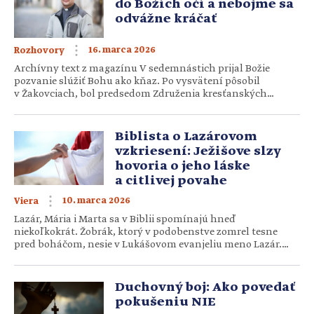
do Božích očí a nebojme sa
odvážne kráčať
16. marca 2026
Rozhovory
Archívny text z magazínu V sedemnástich prijal Božie
pozvanie slúžiť Bohu ako kňaz. Po vysvätení pôsobil
v Žakovciach, bol predsedom Združenia kresťanských
spoločenstiev mládeže, pôsobil v televízii LUX
a momentálne slúži ako výpomocný duchovný vo Važci.
Mnohí ho poznajú ako spíkra na kresťanských
Biblista o Lazárovom
konferenciách, festivaloch či Godzone tour. Kňaz Ján Buc
vzkriesení: Ježišove slzy
hovorí o tom, čo znamená byť zameraný […]
hovoria o jeho láske
a citlivej povahe
10. marca 2026
Viera
Lazár, Mária i Marta sa v Biblii spomínajú hneď
niekoľkokrát. Žobrák, ktorý v podobenstve zomrel tesne
pred boháčom, nesie v Lukášovom evanjeliu meno Lazár.
Mária je ženou, ktorá Ježišovi pomazala nohy olejom
a zároveň si vybrala lepší podiel ako jej sestra. Marta,
v našich očiach často tá zaznávanejšia sestra, je však tou,
Duchovný boj: Ako povedať
ktorá vyšla Ježišovi naproti a viedla s ním rozhovor
pokušeniu NIE
o večnom živote, […]