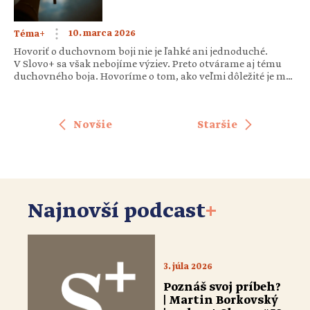
10. marca 2026
Téma+
Hovoriť o duchovnom boji nie je ľahké ani jednoduché.
V Slovo+ sa však nebojíme výziev. Preto otvárame aj tému
duchovného boja. Hovoríme o tom, ako veľmi dôležité je mať
v ňom pohľad upriamený na Krista, o tom, aké nástroje
v duchovnom boji odporúča svätý Ján Mária Vianney, ale aj
o tom, aké duchovné boje prežívali svätý Anton Pustovník či
Novšie
Staršie
svätá Mária […]
Najnovší podcast
+
3. júla 2026
Poznáš svoj príbeh?
| Martin Borkovský