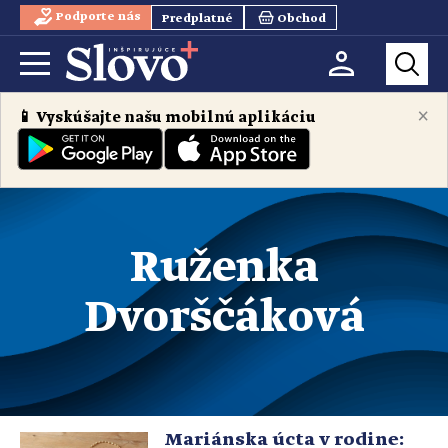
Podporte nás
Predplatné
Obchod
×
📱 Vyskúšajte našu mobilnú aplikáciu
Ruženka
Dvorščáková
Mariánska úcta v rodine: