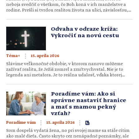
neboja svedčiť o všetkom, čo Boh koná v ich manželstve a
rodine. Prešli si tvrdou realitou života na ulici, závislosťou,
stratou ideálov a hľadaním stratenej identity. V rozhovore
odkrývajú, ako ich Boh vyslobodil, prečo je dôležité hovoriť o
svojich pádoch, ale i tom, čo…
Odvaha v odraze kríža:
Vykročiť na novú cestu
15. apríla 2026
Téma+
Slávime veľkonočné obdobie, v ktorom nanovo môžeme
zažívať realitu, že Ježiš zomrel a zmŕtvychvstal. Nie je to
legenda ani metafora. Je to reálna udalosť, vďaka ktorej
môžeme žiť iný život – plný nádeje a odvahy. A práve tej –
odvahe, ktorá sa odráža z kríža – venujeme aprílovú Tému+.
Mať odvahu a žiť odvážne by nemalo byť len frázou, ale
Poradíme vám: Ako si
každodenným […]
správne nastaviť hranice
a mať s mamou pekný
vzťah?
15. apríla 2026
Poradíme vám
Som dospelá vydatá žena, no pri svojej mame sa stále cítim
ako malé dieťa. Často skryto cez nenápadné poznámky, ale