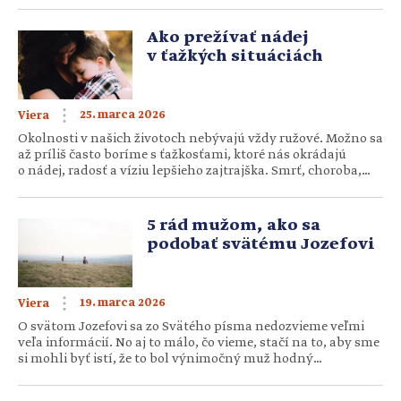
priestor, kde môžete slobodne dýchať a načerpať pokoj.
Chceme spoločne hľadať Boha nie preto, že musíme, ale
Ako prežívať nádej
preto, že […]
v ťažkých situáciách
25. marca 2026
Viera
Okolnosti v našich životoch nebývajú vždy ružové. Možno sa
až príliš často boríme s ťažkosťami, ktoré nás okrádajú
o nádej, radosť a víziu lepšieho zajtrajška. Smrť, choroba,
strata zamestnania, depresia, úzkosť, problémy v rodine,
smútok, či beznádej nikdy nie sú ľahkými vecami. Vyžadujú
si čas a niekedy aj odbornú pomoc. V ťažkých situáciách
5 rád mužom, ako sa
preto potrebujeme upierať svoj zrak na Otca […]
podobať svätému Jozefovi
19. marca 2026
Viera
O svätom Jozefovi sa zo Svätého písma nedozvieme veľmi
veľa informácií. No aj to málo, čo vieme, stačí na to, aby sme
si mohli byť istí, že to bol výnimočný muž hodný
nasledovania. Jeho správanie a konanie môže každého
muža inšpirovať minimálne v týchto piatich veciach. 1.