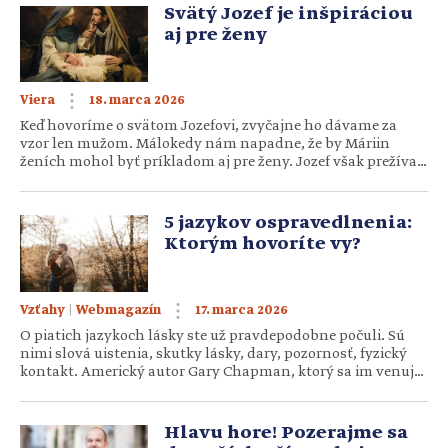
Prijať výzvu Môžeme si povedať, že to mal Jozef ľahké. Byť
Svätý Jozef je inšpiráciou
[…]
aj pre ženy
18. marca 2026
Viera
Keď hovoríme o svätom Jozefovi, zvyčajne ho dávame za
vzor len mužom. Málokedy nám napadne, že by Máriin
ženích mohol byť príkladom aj pre ženy. Jozef však prežíval
veci, vďaka ktorým sa stáva blízky aj im. TICHÝ, AJ KEĎ MAL
ČO POVEDAŤ Ruku na srdce, my ženy často zápasíme s
potrebou mať posledné slovo. Jazyk […]
5 jazykov ospravedlnenia:
Ktorým hovoríte vy?
|
17. marca 2026
Vzťahy
Webmagazín
O piatich jazykoch lásky ste už pravdepodobne počuli. Sú
nimi slová uistenia, skutky lásky, dary, pozornosť, fyzický
kontakt. Americký autor Gary Chapman, ktorý sa im venuje,
hovorí aj o iných piatich jazykoch. Takých, ktoré nám
pomôžu naučiť sa ospravedlňovať a zároveň aj odpúšťať.
Prepáč. Nehnevaj sa. Je mi to ľúto. Ospravedlňujem sa. Aj
Hlavu hore! Pozerajme sa
tieto výrazy môžu byť vyjadrením […]