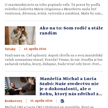
O mariánskej úcte sa toho popísalo veľa. Tá pravá by podľa
svätého Ľudovíta Máriu Grigniona z Montfortu mala byť
vnútorná, dôverná, svätá, vytrvalá a nezištná. Mala by nás
viesť cez Máriu k Ježišovi. Mnohí si v rámci týchto atribútov
k Márii hľadáme vlastnú cestičku. Rozmýšľame, ako jej dať v
našich životoch to správne miesto. Čítame […]
Ako na to: Som rodič a stále
randím
23. apríla 2026
Vzťahy
Vzali sme sa. Cieľ splnený. Aspoň chvíľu sa o svoj manželský
vzťah nemusíme starať. Pravda? Vieme, že nie. Svadba je len
začiatok vzťahu, ktorý, dúfajme, bude trvať celý život. Preto
sa oň treba starať. A to aj – alebo zvlášť – vtedy, keď do neho
vstúpia činitele zvané deti. Ako to však zrealizovať?
Ponúkame overené tipy. Možno […]
Manželia Michal a Lucia
Szabó: Naše svedectvo nie
je o dokonalosti, ale o
Bohu, ktorý nás zdvihol z
úplného dna
15. apríla 2026
Rozhovory
Michal (38) a Lucia (38) z Hriňovej sú manželia, ktorí sa