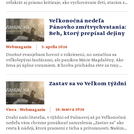
veľakrát aj priamo kritizuje, ako vychovávam deti, starám sa
o domácnosť, niekedy dokonca komentuje aj moje
rozhodnutia ohľadom financií. Ja sama sa kvôli tomu často
rozhodujem na základe toho, „čo by…
Veľkonočná nedeľa
Pánovho zmŕtvychvstania:
Beh, ktorý prepísal dejiny
5. apríla 2026
Webmagazín
Dnešné evanjelium hovorí o vzkriesení, no nezačína sa
veľkolepými fanfárami, ale panikou Márie Magdalény. Ako
žena jej úplne rozumiem. K hrobu prichádza ešte za tmy.
No zdá sa, že oveľa väčšia noc, ako je vonku, sa usídlila v jej
srdci. Pán je mŕtvy a ona nevie, čo má robiť… Keď Mária
Magdaléna prišla k hrobu a objavila odvalený kameň, […]
Zastav sa vo Veľkom týždni
|
26. marca 2026
Viera
Webmagazín
Drahí naši čitatelia, v týždni od Palmovej až po Veľkonočnú
nedeľu vám chceme ponúknuť zamyslenia „Zastav sa“ ako
cestu k nádeji, ktorá pramení z ticha a prítomnosti. Naším
cieľom nie je pridať vám ďalšiu povinnosť, ale ponúknuť