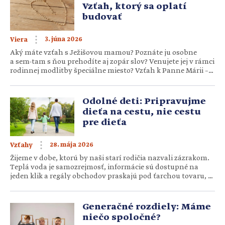
Vzťah, ktorý sa oplatí
budovať
3. júna 2026
Viera
Aký máte vzťah s Ježišovou mamou? Poznáte ju osobne
a sem-tam s ňou prehodíte aj zopár slov? Venujete jej v rámci
rodinnej modlitby špeciálne miesto? Vzťah k Panne Márii –
alebo inak: mariánska úcta – je celkom „ošemetná“ téma.
Nie vždy vieme, ako sa k nej postaviť. Nechceme byť k Božej
Matke úplne chladní, zároveň to však nechceme
Odolné deti: Pripravujme
preháňať.Je to podobné ako […]
dieťa na cestu, nie cestu
pre dieťa
28. mája 2026
Vzťahy
Žijeme v dobe, ktorú by naši starí rodičia nazvali zázrakom.
Teplá voda je samozrejmosť, informácie sú dostupné na
jeden klik a regály obchodov praskajú pod ťarchou tovaru, o
ktorom sa minulej generácii ani nesnívalo. Všetky tieto
vymoženosti dnešnej doby by sme mali právom vnímať ako
požehnanie. Avšak v tomto „bezpečnom prístave“
Generačné rozdiely: Máme
blahobytu narážame aj na […]
niečo spoločné?