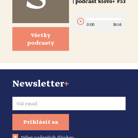
| podcast Slovo+ #53
0:00
36:56
Všetky
podcasty
Newsletter
+
Email
Prihlásiť sa
Výber najlepších článkov