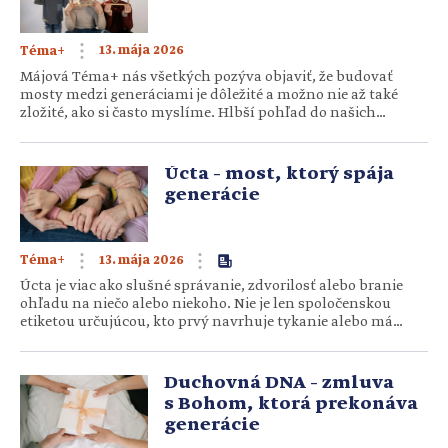
13. mája 2026
Téma+
Májová Téma+ nás všetkých pozýva objaviť, že budovať
mosty medzi generáciami je dôležité a možno nie až také
zložité, ako si často myslíme. Hlbší pohľad do našich
článkov odhalí, že generačné spolužitie nás totiž môže
v mnohom obohacovať. Hovoríme o tom, že v prvom rade
potrebujeme vzájomnú úctu, no potom aj poznanie
Úcta – most, ktorý spája
vlastností a znakov každej generácie, a rovnako tak snahu
generácie
[…]
13. mája 2026
Téma+
Úcta je viac ako slušné správanie, zdvorilosť alebo branie
ohľadu na niečo alebo niekoho. Nie je len spoločenskou
etiketou určujúcou, kto prvý navrhuje tykanie alebo má
uvoľniť miesto v autobuse. Nemáme ju vrodenú,
nezískavame ju sami od seba, ale musíme sa jej učiť. Musíme
nájsť jej správnu formu a jazyk. Potrebujeme ju…
Duchovná DNA – zmluva
s Bohom, ktorá prekonáva
generácie