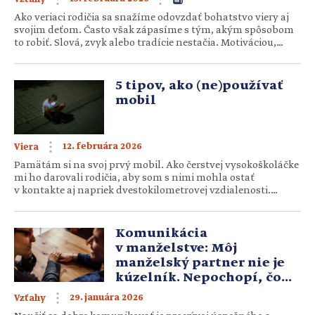
Ako veriaci rodičia sa snažíme odovzdať bohatstvo viery aj
svojim deťom. Často však zápasíme s tým, akým spôsobom
to robiť. Slová, zvyk alebo tradície nestačia. Motiváciou,
prečo deti vychovávať vo viere, by nemalo byť nič iné, ako
náš samotný vzťah s Bohom. Keď v podobenstve o perle
kupec nájde vzácnu perlu, neváha, ide a…
5 tipov, ako (ne)používať
mobil
12. februára 2026
Viera
Pamätám si na svoj prvý mobil. Ako čerstvej vysokoškoláčke
mi ho darovali rodičia, aby som s nimi mohla ostať
v kontakte aj napriek dvestokilometrovej vzdialenosti.
Titulná fotka: Slovo+ / Kristína Leidenfrostová Kredit bol
vzácnosť. Preto som si vždy dobre rozmyslela, či telefonát
alebo smsku potrebujem naozaj uskutočniť. O niečom
Komunikácia
takom ako internet v mobile som ani nechyrovala. […]
v manželstve: Môj
manželský partner nie je
kúzelník. Nepochopí, čo
mu chcem povedať, ak mu
29. januára 2026
Vzťahy
to nepoviem