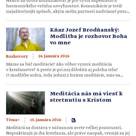
Naučiť sa dobre komunikovať je pre vývoj úspešného a
harmonického vzťahu nevyhnutné. Komunikácie je totiž
najužitočnejší spôsob, akým môžu partneri nadviazať puto.
No hoci je to zároveň najbežnejší spôsob, vôbec nie je
jednoduchý. Nezdravá komunikácia nám dokáže
znepríjemniť a často aj zničiť vzťahy. Komunikácia je totiž
Kňaz Jozef Brodňanský:
návyk, a ak je chorý alebo až toxický, vedie […]
Modlitba je rozhovor Boha
vo mne
24. januára 2026
Rozhovory
Máme sa báť meditácie? Ako vôbec vyzerá meditácia
v kresťanstve? A prečo je pri nej dôležitá aj poloha tela?
O modlitbe srdca, teda jednej z foriem meditácie, sme sa
rozprávali s otcom Jozefom Brodňanským, ktorý
momentálne pôsobí ako výpomocný duchovný pre
pastoráciu chorých a personálu v Národnom ústave
Meditácia nás má viesť k
tuberkulózy, pľúcnych chorôb a hrudníkovej chirurgie
stretnutiu s Kristom
Vyšné Hágy. Čo vlastne meditácia znamená […]
15. januára 2026
Téma+
Meditácii sa dostáva v súčasnom svete veľkej pozornosti.
Nepraktizujú ju iba kresťania, ale práve naopak, venujú sa jej