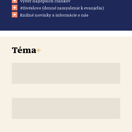
Výber najlepších článkov
#živéslovo (denné zamyslenie k evanjeliu)
Knižné novinky a informácie o nás
Téma
+