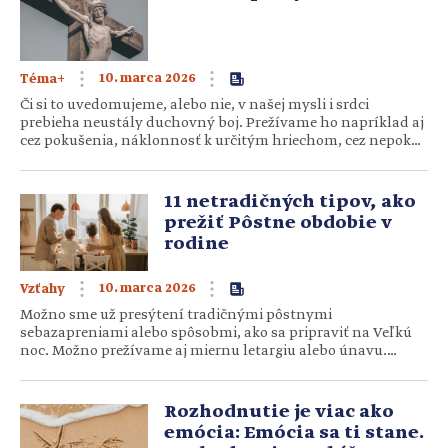
10. marca 2026
Téma+
Či si to uvedomujeme, alebo nie, v našej mysli i srdci
prebieha neustály duchovný boj. Prežívame ho napríklad aj
cez pokušenia, náklonnosť k určitým hriechom, cez nepokoj
či apatiu. Práve v takýchto momentoch máme prirodzený
sklon fixovať sa na problém alebo pocit, ktorý nás ťaží, čím
mu však nechcene dávame nad sebou ešte…
11 netradičných tipov, ako
prežiť Pôstne obdobie v
rodine
10. marca 2026
Vzťahy
Možno sme už presýtení tradičnými pôstnymi
sebazapreniami alebo spôsobmi, ako sa pripraviť na Veľkú
noc. Možno prežívame aj miernu letargiu alebo únavu.
Alebo máme malé deti či nervóznych tínedžerov, pre
ktorých je ťažko nájsť vhodnú formu postenia sa. Prinášame
preto 11 netradičných tipov, ako prežiť Pôst v rodine inak
Rozhodnutie je viac ako
a zároveň stále…
emócia: Emócia sa ti stane.