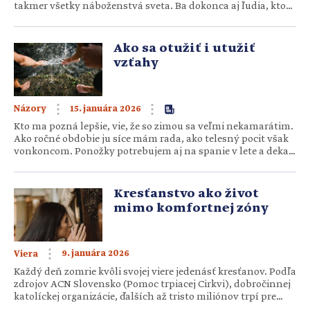
takmer všetky náboženstvá sveta. Ba dokonca aj ľudia, ktorí
sa považujú za neveriacich. Jej cieľom má byť upokojenie,
relax, uvoľnenie či znovunájdenie seba. Hoci nadobudnutie
pokoja i sebakontroly je všeobecnou potrebou človeka,
Ako sa otužiť i utužiť
kresťanská meditácia…
vzťahy
15. januára 2026
Názory
Kto ma pozná lepšie, vie, že so zimou sa veľmi nekamarátim.
Ako ročné obdobie ju síce mám rada, ako telesný pocit však
vonkoncom. Ponožky potrebujem aj na spanie v lete a deka
je od jesene do jari mojím verným spoločníkom. Predstaviť si
teda samu seba v plavkách, ako niekoľko minút stepujem
v mrznúcej vode…
Kresťanstvo ako život
mimo komfortnej zóny
9. januára 2026
Viera
Každý deň zomrie kvôli svojej viere jedenásť kresťanov. Podľa
zdrojov ACN Slovensko (Pomoc trpiacej Cirkvi), dobročinnej
katolíckej organizácie, ďalších až tristo miliónov trpí pre
svoju vieru – sú prenasledovaní, utláčaní, diskriminovaní,