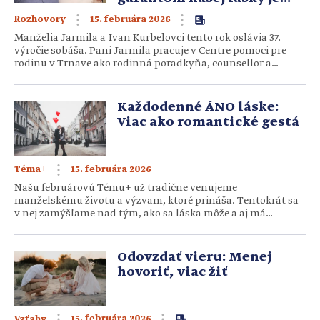
sám Boh
15. februára 2026
Rozhovory
Manželia Jarmila a Ivan Kurbelovci tento rok oslávia 37.
výročie sobáša. Pani Jarmila pracuje v Centre pomoci pre
rodinu v Trnave ako rodinná poradkyňa, counsellor a
koučka, jej manžel je podnikateľom. Žijú v Dolnej Strede,
majú sedem detí, z toho päť žijúcich. V rámci svojho
dekanátu sa venujú príprave snúbencov na manželstvo.
Každodenné ÁNO láske:
V rozhovore rozprávajú o tom, ako…
Viac ako romantické gestá
15. februára 2026
Téma+
Našu februárovú Tému+ už tradične venujeme
manželskému životu a výzvam, ktoré prináša. Tentokrát sa
v nej zamýšľame nad tým, ako sa láska môže a aj má
prejavovať v každodennej rutine. Dočítate sa v nej (nielen)
o tom, prečo je rozhodnúť sa viac ako emócia. Prinášame tiež
tipy, ako milovať úplne prakticky, v ankete sa s nami známi
Odovzdať vieru: Menej
respondenti delia o to, čo by poradili […]
hovoriť, viac žiť
15. februára 2026
Vzťahy