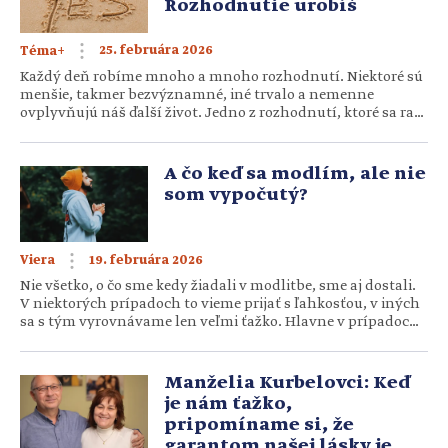
Rozhodnutie urobíš
25. februára 2026
Téma+
Každý deň robíme mnoho a mnoho rozhodnutí. Niektoré sú
menšie, takmer bezvýznamné, iné trvalo a nemenne
ovplyvňujú náš ďalší život. Jedno z rozhodnutí, ktoré sa radí
do tej druhej kategórie, je predstavované jednoduchým áno,
ktoré sme kedysi povedali pred oltárom. Jeho zásadnosť sa
však premieta a ovplyvňuje naše ďalšie dni. Rozhodnutie pre
A čo keď sa modlím, ale nie
svojho manželského partnera, ktoré sme vyjadrili
som vypočutý?
v manželskom […]
19. februára 2026
Viera
Nie všetko, o čo sme kedy žiadali v modlitbe, sme aj dostali.
V niektorých prípadoch to vieme prijať s ľahkosťou, v iných
sa s tým vyrovnávame len veľmi ťažko. Hlavne v prípadoch,
o ktorých sme presvedčení, že sú dobrou vecou. Veď prečo by
Pán Boh, náš dobrý Otec, odmietol uzdraviť ťažko chorého
príbuzného, donosiť vytúžené bábätko či zachrániť pred
Manželia Kurbelovci: Keď
smrteľným nebezpečenstvom? Ak […]
je nám ťažko,
pripomíname si, že
garantom našej lásky je