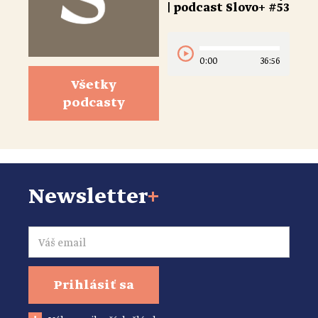
| podcast Slovo+ #53
0:00
36:56
Všetky
podcasty
Newsletter
+
Email
Prihlásiť sa