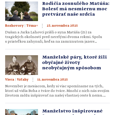
kto svieti na jej ceste, ako trávi Vianoce i tom, čo by chcela
Rodičia zosnulého Matúša:
tento rok darovať Ježišovi. Mediálne […]
Bolesť má nesmiernu moc
pretvárať naše srdcia
|
23. novembra 2025
Rozhovory
Téma+
Dušan a Jarka Lahovci prišli o syna Matúša (25) za
tragických okolností pred necelými dvoma rokmi. Spolu
s priateľkou zahynuli, keď sa na zamrznutom jazere
pravdepodobne pod niektorým z nich podlomil ľad. Napriek
bolesti a smútku rodičia hovoria o milosti, ktorá ich
bezprostredne po udalosti, ale aj odvtedy sprevádza.
Manželské páry, ktoré žili
V rozhovore sa delia o svoje pocity i skúsenosti s tým, ako
obyčajné životy
synovu smrť […]
neobyčajným spôsobom
|
11. novembra 2025
Viera
Vzťahy
November je mesiacom, kedy si viac spomíname na tých,
ktorí už vidia Boha z tváre do tváre. Mnohí z nich nás svojím
životom môžu inšpirovať na našej vlastnej ceste k nemu.
Ako manželom nám sú asi najbližšie príklady ľudí, ktorí
v manželstve sami žili. Prinášame príbehy troch takých
párov, ktoré nás môžu nadchnúť, sprevádzať aj pohýnať
Manželstvo inšpirované
v tom, čo sami […]