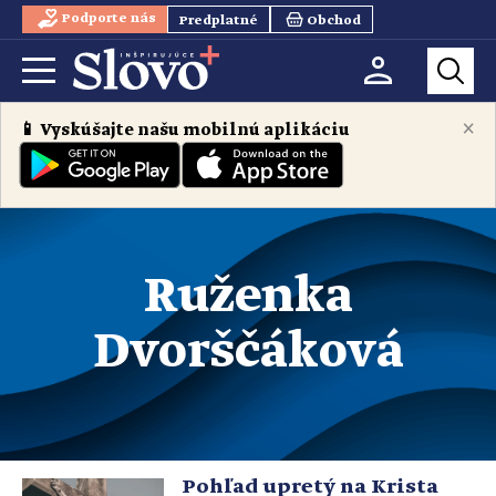
Podporte nás
Predplatné
Obchod
×
📱 Vyskúšajte našu mobilnú aplikáciu
Ruženka
Dvorščáková
Pohľad upretý na Krista