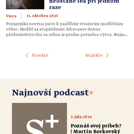
neostane iba pri jednom
raze
11. októbra 2025
Viera
Pompejská novéna patrí k najdlhšie trvajúcim modlitbám
vôbec. Modliť sa stopäťdesiat Zdravasov denne
päťdesiatštyri dní za sebou je predsa poriadna výzva. Najmä
pre nás, ktorí máme často problém pomodliť sa hoci len tri
Zdravasy. Tí, ktorí to zvládli, však svedčia o tom, že sa to
nielen „dá prežiť“, ale že jej ovocie je naozaj veľké. Pôvod […]
Novšie
Staršie
Najnovší podcast
+
3. júla 2026
Poznáš svoj príbeh?
| Martin Borkovský