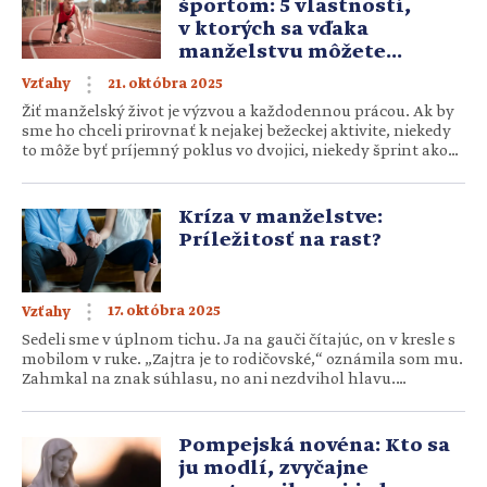
športom: 5 vlastností,
v ktorých sa vďaka
manželstvu môžete
zdokonaliť
21. októbra 2025
Vzťahy
Žiť manželský život je výzvou a každodennou prácou. Ak by
sme ho chceli prirovnať k nejakej bežeckej aktivite, niekedy
to môže byť príjemný poklus vo dvojici, niekedy šprint ako
odušu, keď sa snažíte zmiznúť tomu druhému z pohľadu,
a inokedy maratón na dlhé trate. V každom prípade,
rovnako ako beh alebo všeobecne šport, aj manželstvo nás
Kríza v manželstve:
mnohému môže naučiť. 1. […]
Príležitosť na rast?
17. októbra 2025
Vzťahy
Sedeli sme v úplnom tichu. Ja na gauči čítajúc, on v kresle s
mobilom v ruke. „Zajtra je to rodičovské,“ oznámila som mu.
Zahmkal na znak súhlasu, no ani nezdvihol hlavu.
„Zaplatila si za obedy?“ opýtal sa o pár minút. Odpovedala
som podobne ako on pred chvíľou. Zahľadela som sa na
toho zrazu cudzieho človeka […]
Pompejská novéna: Kto sa
ju modlí, zvyčajne