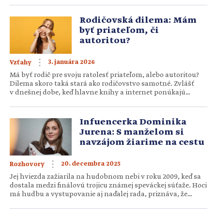
mučení… Mozambičania, Sýrčania, Libanončania, Kórejci,
Číňania a mnohí iní žijú životy, ktoré si na Slovensku
Rodičovská dilema: Mám
nevieme ani predstaviť. Denne prichádzajú o rodičov, deti,
byť priateľom, či
domovy a živobytie. Ich […]
autoritou?
3. januára 2026
Vzťahy
Má byť rodič pre svoju ratolesť priateľom, alebo autoritou?
Dilema skoro taká stará ako rodičovstvo samotné. Zvlášť
v dnešnej dobe, keď hlavne knihy a internet ponúkajú
mnoho návodov a spôsobov, ako byť skoro dokonalým
rodičom. Nie všetky sú správne ani dobré. Ak sa v nich
chceme zorientovať a nájsť svoju cestu, mali by sme vedieť,
Infuencerka Dominika
o čom vlastne […]
Jurena: S manželom si
navzájom žiarime na cestu
20. decembra 2025
Rozhovory
Jej hviezda zažiarila na hudobnom nebi v roku 2009, keď sa
dostala medzi finálovú trojicu známej speváckej súťaže. Hoci
má hudbu a vystupovanie aj naďalej rada, priznáva, že
životné naplnenie našla inde. S manželkou, mamou
a influencerkou Dominikou Jurena sme sa rozprávalio tom,