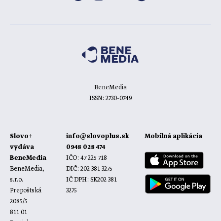
BeneMedia
ISSN: 2730-0749
Slovo+
info@slovoplus.sk
Mobilná aplikácia
vydáva
0948 028 474
BeneMedia
IČO: 47 225 718
BeneMedia,
DIČ: 202 381 3275
s.r.o.
IČ DPH: SK202 381
Prepoštská
3275
2085/5
811 01