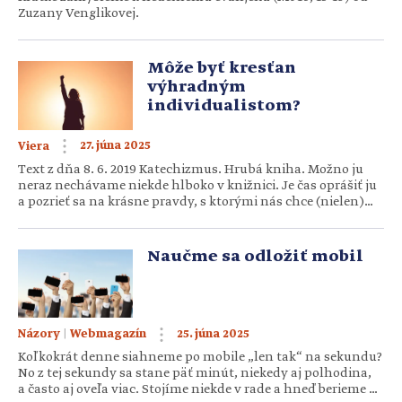
Zuzany Venglikovej.
Môže byť kresťan
výhradným
individualistom?
27. júna 2025
Viera
Text z dňa 8. 6. 2019 Katechizmus. Hrubá kniha. Možno ju
neraz nechávame niekde hlboko v knižnici. Je čas oprášiť ju
a pozrieť sa na krásne pravdy, s ktorými nás chce (nielen)
oboznámiť, ale dať aj dôvod za nimi ísť. Aby nám nielen
dobre bolo, ale aby sme aj sväto žili. Autori: Mária
Kohutiarová, Zuzana Vandáková Môže byť kresťan […]
Naučme sa odložiť mobil
|
25. júna 2025
Názory
Webmagazín
Koľkokrát denne siahneme po mobile „len tak“ na sekundu?
No z tej sekundy sa stane päť minút, niekedy aj polhodina,
a často aj oveľa viac. Stojíme niekde v rade a hneď berieme do