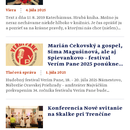
4. júla 2025
Viera
Text z dňa 17. 8. 2019 Katechizmus. Hrubá kniha. Možno ju
neraz nechávame niekde hlboko v knižnici. Je čas oprášiť ju
a pozrieť sa na krásne pravdy, s ktorými nás chce (nielen)
oboznámiť, ale dať aj dôvod za nimi ísť. Aby nám nielen
dobre bolo, ale aby sme aj sväto žili. Autor: Mária
Kohutiarová, Zuzana Vandáková Čo je vernosť […]
Marián Čekovský a gospel,
Sima Magušinová, ale aj
Spievankovo – festival
Verím Pane 2025 ponúkne
bohatý hudobný,
1. júla 2025
Tlačová správa
duchovný, diskusný
Hudobný festival Verím Pane, 18. – 20. júla 2025 Námestovo,
a detský program
Nábrežie Oravskej Priehrady – amfiteáter Najväčším
prekvapením 34. ročníka festivalu Verím Pane bude
špeciálny gospelový koncert Mariána Čekovského s 12-
členným orchestrom a špeciálnymi hosťami – priateľmi.
Nebude chýbať ani Sima Magušinová, Godzone, Rods, Jana
Konferencia Nové svitanie
Zubajová, Slávka Tkáčová, kresťanskí raperi Isaac Records,
na Skalke pri Trenčíne
Davidd a Augustin ani dlhoročné […]