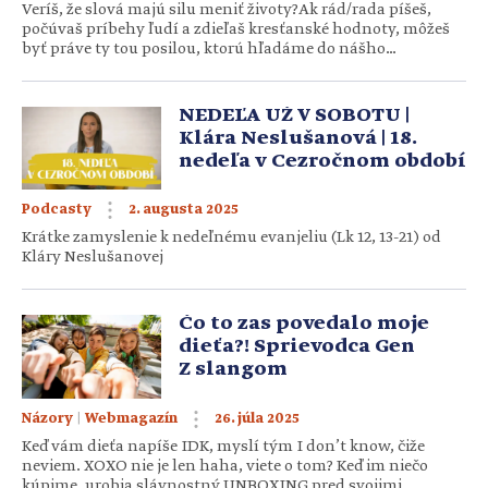
Veríš, že slová majú silu meniť životy?Ak rád/rada píšeš,
počúvaš príbehy ľudí a zdieľaš kresťanské hodnoty, môžeš
byť práve ty tou posilou, ktorú hľadáme do nášho
redakčného tímu.Práca redaktora nie je len o písaní – je to
služba, misia aj možnosť inšpirovať ľudí okolo seba. Čo od
teba očakávame: CV s fotografiou – zameraj sa najmä […]
NEDEĽA UŽ V SOBOTU |
Klára Neslušanová | 18.
nedeľa v Cezročnom období
2. augusta 2025
Podcasty
Krátke zamyslenie k nedeľnému evanjeliu (Lk 12, 13-21) od
Kláry Neslušanovej
Čo to zas povedalo moje
dieťa?! Sprievodca Gen
Z slangom
|
26. júla 2025
Názory
Webmagazín
Keď vám dieťa napíše IDK, myslí tým I don’t know, čiže
neviem. XOXO nie je len haha, viete o tom? Keď im niečo
kúpime, urobia slávnostný UNBOXING pred svojimi