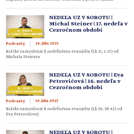
kamošmi. Spoznajme pojmy, skratky, tajomnú reč našich
detí… Generácia Z – skrátene Gen Z – zahŕňa deti narodené
približne medzi rokmi 1997 až 2012. Sú to […]
NEDEĽA UŽ V SOBOTU |
Michal Steiner | 17. nedeľa v
Cezročnom období
26. júla 2025
Podcasty
Krátke zamyslenie k nedeľnému evanjeliu (Lk 11, 1-13) od
Michala Steinera
NEDEĽA UŽ V SOBOTU | Eva
Petrovičová | 16. nedeľa v
Cezročnom období
19. júla 2025
Podcasty
Krátke zamyslenie k nedeľnému evanjeliu (Lk 10, 38-42) od
Evy Petrovičovej
NEDEĽA UŽ V SOBOTU |