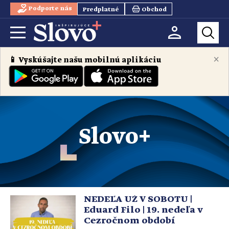
Podporte nás
Predplatné
Obchod
×
📱 Vyskúšajte našu mobilnú aplikáciu
Slovo+
NEDEĽA UŽ V SOBOTU |
Eduard Filo | 19. nedeľa v
Cezročnom období