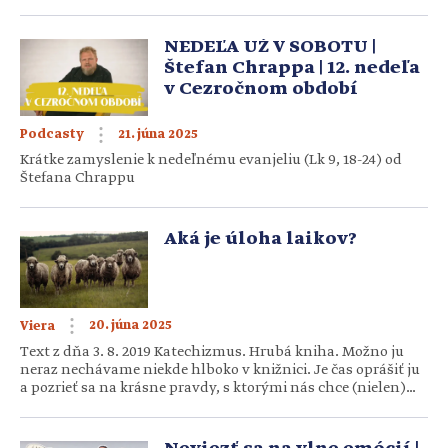
rúk mobil. Na chvíľu si sadneme – kontrolujeme správy.
Večer si chceme oddýchnuť – prejdeme si sociálne siete,
fotky, videá a bez toho, […]
NEDEĽA UŽ V SOBOTU |
Štefan Chrappa | 12. nedeľa
v Cezročnom období
21. júna 2025
Podcasty
Krátke zamyslenie k nedeľnému evanjeliu (Lk 9, 18-24) od
Štefana Chrappu
Aká je úloha laikov?
20. júna 2025
Viera
Text z dňa 3. 8. 2019 Katechizmus. Hrubá kniha. Možno ju
neraz nechávame niekde hlboko v knižnici. Je čas oprášiť ju
a pozrieť sa na krásne pravdy, s ktorými nás chce (nielen)
oboznámiť, ale dať aj dôvod za nimi ísť. Aby nám nielen
dobre bolo, ale aby sme aj sväto žili. Autor: Mária
Kohutiarová, Zuzana Vandáková Kto sú laici […]