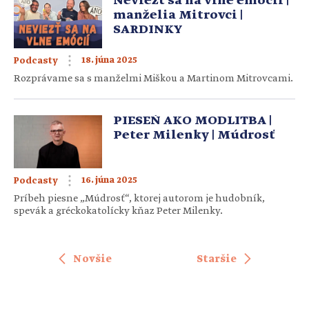
Neviezť sa na vlne emócií |
manželia Mitrovci |
SARDINKY
18. júna 2025
Podcasty
Rozprávame sa s manželmi Miškou a Martinom Mitrovcami.
PIESEŇ AKO MODLITBA |
Peter Milenky | Múdrosť
16. júna 2025
Podcasty
Príbeh piesne „Múdrosť“, ktorej autorom je hudobník,
spevák a gréckokatolícky kňaz Peter Milenky.
Novšie
Staršie