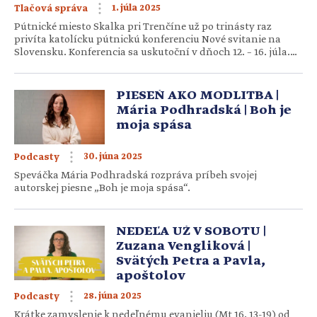
1. júla 2025
Tlačová správa
Pútnické miesto Skalka pri Trenčíne už po trinásty raz
privíta katolícku pútnickú konferenciu Nové svitanie na
Slovensku. Konferencia sa uskutoční v dňoch 12. – 16. júla.
Na podujatie bohaté na duchovné aktivity pre dospelých, no
tiež s paralelným programom pre mladých a deti, opäť
prijali pozvanie vzácni hostia. Úvodnú svätú omšu bude
PIESEŇ AKO MODLITBA |
celebrovať pomocný nitriansky […]
Mária Podhradská | Boh je
moja spása
30. júna 2025
Podcasty
Speváčka Mária Podhradská rozpráva príbeh svojej
autorskej piesne „Boh je moja spása“.
NEDEĽA UŽ V SOBOTU |
Zuzana Vengliková |
Svätých Petra a Pavla,
apoštolov
28. júna 2025
Podcasty
Krátke zamyslenie k nedeľnému evanjeliu (Mt 16, 13-19) od