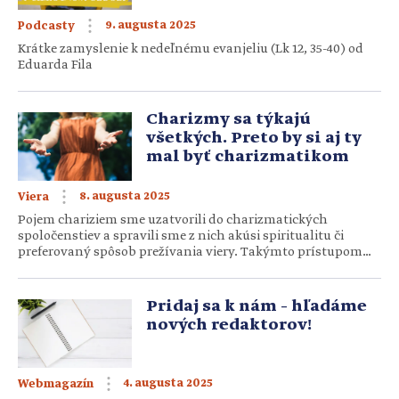
9. augusta 2025
Podcasty
Krátke zamyslenie k nedeľnému evanjeliu (Lk 12, 35-40) od
Eduarda Fila
Charizmy sa týkajú
všetkých. Preto by si aj ty
mal byť charizmatikom
8. augusta 2025
Viera
Pojem chariziem sme uzatvorili do charizmatických
spoločenstiev a spravili sme z nich akúsi spiritualitu či
preferovaný spôsob prežívania viery. Takýmto prístupom
však našu Cirkev veľmi ochudobňujeme. Čo o charizmách
hovoria poslední pápeži? Nájdeme odvahu vypustiť ich
z klietky našich škatuliek a predsudkov? V Katolíckej cirkvi
Pridaj sa k nám – hľadáme
sme si zvykli, že prívlastok charizmatický označuje osobu
nových redaktorov!
alebo spoločenstvo, ktoré by sme mohli veľmi zjednodušene
[…]
4. augusta 2025
Webmagazín