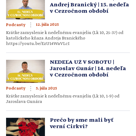
Andrej Branický | 15. nedeľa
v Cezročnom období
12. júla 2025
Podcasty
Krátke zamyslenie k nedeľnému evanjeliu (Lk 10, 25-37) od
katolíckeho kňaza Andreja Branického
https://youtu.be/EzU14WaVLcI
NEDEĽA UŽ V SOBOTU |
Jaroslav Gunár | 14. nedeľa
v Cezročnom období
5. júla 2025
Podcasty
Krátke zamyslenie k nedeľnému evanjeliu (Lk 10, 1-9) od
Jaroslava Gunára
Prečo by sme mali byť
verní Cirkvi?