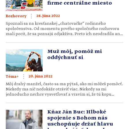
firme centrálne miesto
28. júna 2022
Rozhovory
Spoznali sa na kresťanskej „chatovačke“ rodinného
spoločenstva. Od momentu prvého spoločného rozhovoru
mali pocit, že sa poznajú odjakživa. Preto ich neodradila ani
vyše tristokilometrová vzdialenosť, ani nepravidelné
stretávanie a po viac ako štyroch rokoch chodenia sa
rozhodli vstúpiť do manželstva a žiť na východe Slovenska.
Muž môj, pomôž mi
Tu si založili rodinu, v súčasnosti majú dvoch synov. A aj
oddýchnuť si
úspešnú firmu, […]
20. júna 2022
Téma+
Môj drahý manžel, často sa ma pýtaš, ako mi môžeš pomôcť.
Niekedy ma nič nedokáže otráviť viac. Niekedy sa mi
jednoducho nechce vysvetľovať a vravím si, že tú kopu
oblečenia na žehlenie vidia až na Mesiac. Ako je teda možné,
že ty ju dokážeš prehliadnuť? Viem, že často nie je priestor
ani čas na dlhší relax. […]
Kňaz Ján Buc: Hlboké
spojenie s Bohom nás
uschopňuje držať hlavu