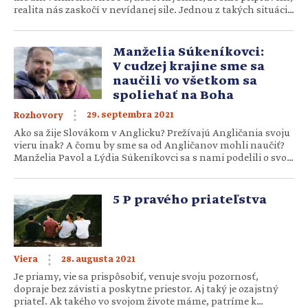
realita nás zaskočí v nevídanej sile. Jednou z takých situácií
je strata blízkeho. Aj pre nás – dospelých – je často ťažké
vyrovnať sa so smrťou. Čo však máme robiť vtedy, ak nás
doma čakajú malé […]
Manželia Súkeníkovci:
V cudzej krajine sme sa
naučili vo všetkom sa
spoliehať na Boha
29. septembra 2021
Rozhovory
Ako sa žije Slovákom v Anglicku? Prežívajú Angličania svoju
vieru inak? A čomu by sme sa od Angličanov mohli naučiť?
Manželia Pavol a Lýdia Súkeníkovci sa s nami podelili o svoje
skúsenosti zo života v anglickom Bristole, kde so svojimi
štyrmi deťmi žijú už jedenásty rok. Pavol (45) pochádza zo
Spišskej Novej Vsi a pracuje […]
5 P pravého priateľstva
28. augusta 2021
Viera
Je priamy, vie sa prispôsobiť, venuje svoju pozornosť,
dopraje bez závisti a poskytne priestor. Aj taký je ozajstný
priateľ. Ak takého vo svojom živote máme, patríme k