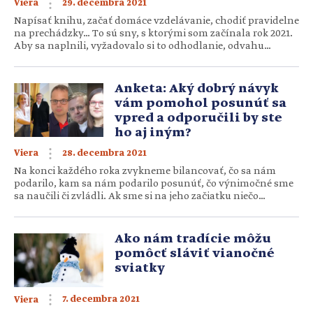
29. decembra 2021
Viera
Napísať knihu, začať domáce vzdelávanie, chodiť pravidelne
na prechádzky… To sú sny, s ktorými som začínala rok 2021.
Aby sa naplnili, vyžadovalo si to odhodlanie, odvahu
a niekoľko pravidiel – nazvime ich predsavzatia. Problém je,
že na novoročné predsavzatia neverím. Nie preto, že by
nemali zmysel. Ani preto, že by neboli potrebné. Sama som
Anketa: Aký dobrý návyk
však veľmi dobrým […]
vám pomohol posunúť sa
vpred a odporučili by ste
ho aj iným?
28. decembra 2021
Viera
Na konci každého roka zvykneme bilancovať, čo sa nám
podarilo, kam sa nám podarilo posunúť, čo výnimočné sme
sa naučili či zvládli. Ak sme si na jeho začiatku niečo
predsavzali, v jeho posledných dňoch máme šancu
zhodnotiť, či sme to naozaj zvládli. Možno trochu smutní
zistíme, že sme sa nám to veľmi nepodarilo. Alebo naopak –
Ako nám tradície môžu
[…]
pomôcť sláviť vianočné
sviatky
7. decembra 2021
Viera