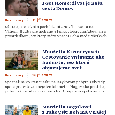
I Get Home: Život je naša
cesta Domov
31. júla 2022
Rozhovory
Sú traja, kreatívni a pochádzajú z Nového Mesta nad
Váhom. Hudba pre nich nie je len spoločnou záľubou, ale aj
prostriedkom, cez ktorý môžu vnášať Boha medzi všetkých
ľudí. Nielen tých z kresťanských kruhov. So Samuelom
Červeňanským (25) a bratmi Dávidom (26) a Pavlom (31)
Valovičovcami sme sa rozprávali o poslaní ich hudobného
Manželia Krčméryovci:
zoskupenia, albume Hory, ale aj o tom, prečo je […]
Cestovanie vnímame ako
hodnotu, cez ktorú
objavujeme svet
12. júla 2022
Rozhovory
Spoznali sa vo Francúzsku na jazykovom pobyte. Odvtedy
spolu precestovali nejeden kilometer. Najprv ako priatelia,
potom ako snúbenci a manželia. A napokon aj ako rodičia
štyroch detí: Lucie (7), Jakuba (5), Júlie (2,5) a Damiána (9
mesiacov). Cestovanie je pre nich príležitosťou prežiť spolu
plnohodnotné rodinné chvíle, cez ktoré spoznávajú svet, ale
Manželia Gogolovci
aj sami seba. Preto […]
z Takoy.sk: Boh má v našej