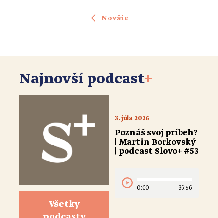
a mladými dospelými a svoje povolanie berie ako poslanie.
Hovorí, že jeho najväčšou motiváciou je túžba, aby deti zažili
Novšie
pocit prijatia a bezpečia. Žije v Černovej a s manželkou
vychováva štyri deti. […]
Najnovší podcast
+
3. júla 2026
Poznáš svoj príbeh?
| Martin Borkovský
| podcast Slovo+ #53
0:00
36:56
Všetky
podcasty