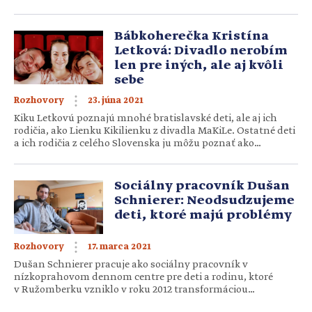
šťastným ľuďom. Už svätý Tomáš Akvinský to vedel, keď
povedal, že na tejto zemi nie je nič cennejšie ako priateľstvo.
Možno sme priateľmi už dlho a náš vzťah je pevný […]
Bábkoherečka Kristína
Letková: Divadlo nerobím
len pre iných, ale aj kvôli
sebe
23. júna 2021
Rozhovory
Kiku Letkovú poznajú mnohé bratislavské deti, ale aj ich
rodičia, ako Lienku Kikilienku z divadla MaKiLe. Ostatné deti
a ich rodičia z celého Slovenska ju môžu poznať ako
spievankovskú žabku Gabku. Má rada knihy, osobné
rozhovory a prechádzky so psami. Divadlo jej dáva slobodu
a verí, že vďaka nemu môžu z detí rásť spokojnejší ľudia.
Sociálny pracovník Dušan
Spolu s manželom a synom žije v Bratislave. […]
Schnierer: Neodsudzujeme
deti, ktoré majú problémy
17. marca 2021
Rozhovory
Dušan Schnierer pracuje ako sociálny pracovník v
nízkoprahovom dennom centre pre deti a rodinu, ktoré
v Ružomberku vzniklo v roku 2012 transformáciou
z krízového strediska pre deti. Pracuje predovšetkým s deťmi