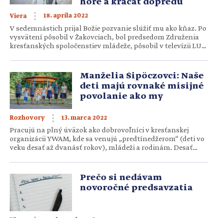
hore a kráčať dopredu
18. apríla 2022
Viera
V sedemnástich prijal Božie pozvanie slúžiť mu ako kňaz. Po
vysvätení pôsobil v Žakovciach, bol predsedom Združenia
kresťanských spoločenstiev mládeže, pôsobil v televízii LUX
a momentálne slúži ako výpomocný duchovný vo Važci.
Mnohí ho poznajú ako spíkra na kresťanských
konferenciách, festivaloch, či Godzone tour. Kňaz Ján Buc
Manželia Šipöczovci: Naše
hovorí o tom, čo znamená byť zameraný na nebo, čo nám
deti majú rovnaké misijné
[…]
povolanie ako my
13. marca 2022
Rozhovory
Pracujú na plný úväzok ako dobrovoľníci v kresťanskej
organizácii YWAM, kde sa venujú „predtínedžerom“ (deti vo
veku desať až dvanásť rokov), mládeži a rodinám. Desať
rokov prežili v misijnej službe v Jordánsku. O ich misii,
službe na Slovensku, ale aj o tom, aké je slúžiť naplno so
šiestimi deťmi, sme sa rozprávali so Zorkou a Tomášom
Prečo si nedávam
Šipöczovcami. Obaja pochádzate z neveriacich rodín. […]
novoročné predsavzatia