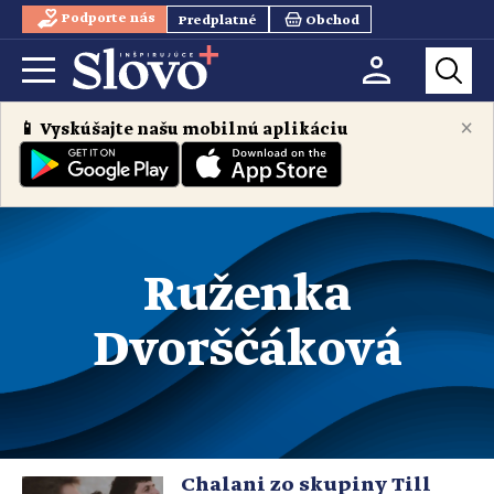
Podporte nás
Predplatné
Obchod
×
📱 Vyskúšajte našu mobilnú aplikáciu
Ruženka
Dvorščáková
Chalani zo skupiny Till