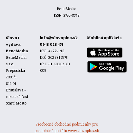
BeneMedia
ISSN: 2730-0749
Slovo+
info@slovoplus.sk
Mobilná aplikácia
vydáva
0948 028 474
BeneMedia
IČO: 47 225 718
BeneMedia,
DIČ: 202 381 3275
s.r.o.
IČ DPH: SK202 381
Prepoštská
3275
2085/5
811 01
Bratislava -
mestská časť
Staré Mesto
Všeobecné obchodné podmienky pre
predplatné portálu www.slovoplus.sk