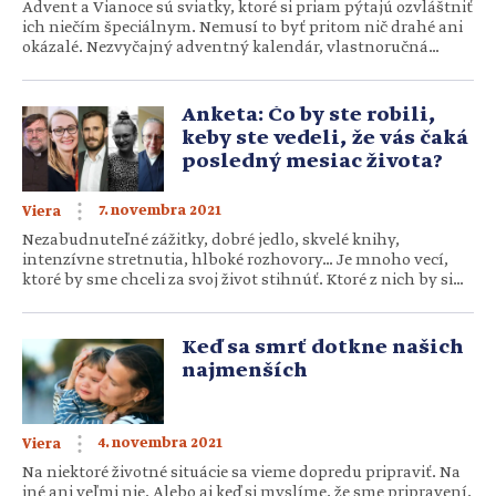
Advent a Vianoce sú sviatky, ktoré si priam pýtajú ozvláštniť
ich niečím špeciálnym. Nemusí to byť pritom nič drahé ani
okázalé. Nezvyčajný adventný kalendár, vlastnoručná
výroba pohľadníc či špeciálny zákusok ako súčasť Štedrej
večere… To je len niekoľko nápadov, z ktorých si vaša rodina
môže vytvoriť zvyk či dokonca tradíciu. Tieto zvyky potom
Anketa: Čo by ste robili,
majú tendenciu stať sa […]
keby ste vedeli, že vás čaká
posledný mesiac života?
7. novembra 2021
Viera
Nezabudnuteľné zážitky, dobré jedlo, skvelé knihy,
intenzívne stretnutia, hlboké rozhovory… Je mnoho vecí,
ktoré by sme chceli za svoj život stihnúť. Ktoré z nich by si
vybrali naši respondenti, ak by zistili, že im na ne ostávajú
posledné dni? Juraj Drobný, výpomocný duchovný
v Devínskej Novej Vsi Už roky prosím o odpustenie ľudí,
Keď sa smrť dotkne našich
ktorých som […]
najmenších
4. novembra 2021
Viera
Na niektoré životné situácie sa vieme dopredu pripraviť. Na
iné ani veľmi nie. Alebo aj keď si myslíme, že sme pripravení,