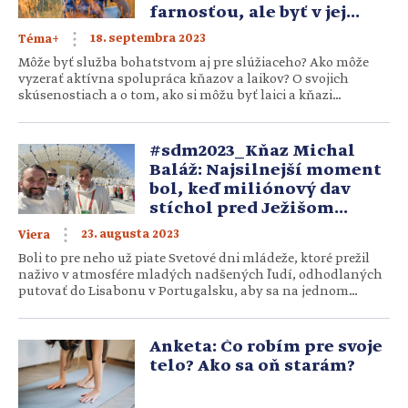
farnosťou, ale byť v jej
službe
18. septembra 2023
Téma+
Môže byť služba bohatstvom aj pre slúžiaceho? Ako môže
vyzerať aktívna spolupráca kňazov a laikov? O svojich
skúsenostiach a o tom, ako si môžu byť laici a kňazi
navzájom oporou, sa s nami v rozhovore podelil salezián
František Kubovič. Kým je pre vás laik vo vašej farnosti?
Najprv malá definícia – etymologicky pochádza termín laik z
#sdm2023_Kňaz Michal
gréckeho laïkós, čo znamená „z ľudu“, […]
Baláž: Najsilnejší moment
bol, keď miliónový dav
stíchol pred Ježišom
v Eucharistii
23. augusta 2023
Viera
Boli to pre neho už piate Svetové dni mládeže, ktoré prežil
naživo v atmosfére mladých nadšených ľudí, odhodlaných
putovať do Lisabonu v Portugalsku, aby sa na jednom
mieste spojili v modlitbe pred samotným Ježišom. Aké to
bolo tento rok v Lisabone, sa s nami podelil kňaz Michal
Baláž. Prečo ste sa rozhodli ísť na Svetové dni mládeže do
Anketa: Čo robím pre svoje
Portugalska? Boli […]
telo? Ako sa oň starám?