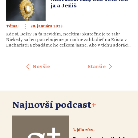
Tomáša. V Iraku sú mestá rozdelené […]
ja a Ježiš
28. januára 2023
Téma+
Kde si, Bože? Ja ťa nevidím, necítim! Skutočne je to tak?
Niekedy sa len potrebujeme poriadne zahľadieť na Krista v
Eucharistii a zbadáme ho celkom jasne. Ako v tichu adorácie
spoznať a nájsť Ježiša? Je to vôbec možné? Keď sa deťom
v rámci prípravy na prvé sväté prijímanie vysvetľuje
prítomnosť Ježiša v Eucharistii, že je skutočne prítomný […]
Novšie
Staršie
Najnovší podcast
+
3. júla 2026