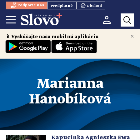
Podporte nás
Predplatné
Obchod
×
📱 Vyskúšajte našu mobilnú aplikáciu
Marianna
Hanobíková
Kapucínka Agnieszka Ewa