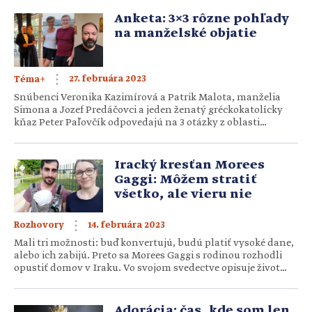
šatku Ježišovi Kristovi. Dokonca existuje aj konkrétna šatka,
na ktorej je Božský obraz, ktorý nebol vytvorený ľudskou
Anketa: 3×3 rôzne pohľady
rukou. Zo skutku, ktorý vykonala […]
na manželské objatie
27. februára 2023
Téma+
Snúbenci Veronika Kazimírová a Patrik Malota, manželia
Simona a Jozef Predáčovci a jeden ženatý gréckokatolícky
kňaz Peter Paľovčík odpovedajú na 3 otázky z oblasti
sexuality a manželského objatia. Prečo by nemala byť téma
sexuality pasé alebo zbytočná v živote kresťana? Čo je
najdôležitejšie pre zdravé manželstvo, kedy je manželské
Iracký kresťan Morees
objatie obohacujúce a kedy zraňujúce? […]
Gaggi: Môžem stratiť
všetko, ale vieru nie
14. februára 2023
Rozhovory
Mali tri možnosti: buď konvertujú, budú platiť vysoké dane,
alebo ich zabijú. Preto sa Morees Gaggi s rodinou rozhodli
opustiť domov v Iraku. Vo svojom svedectve opisuje život
v Karakoši, ale aj to, ako ich Boh zachránil a doviedol na
Slovensko. Morees Gaggi pochádza z Iraku. Kresťanstvo je
v tejto oblasti zakorenené ešte z čias Jonáša či apoštola
Adorácia: čas, kde som len