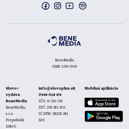
BeneMedia
ISSN: 2730-0749
Slovo+
info@slovoplus.sk
Mobilná aplikácia
vydáva
0948 028 474
BeneMedia
IČO: 47 225 718
BeneMedia,
DIČ: 202 381 3275
s.r.o.
IČ DPH: SK202 381
Prepoštská
3275
2085/5