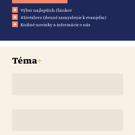
Výber najlepších článkov
#živéslovo (denné zamyslenie k evanjeliu)
Knižné novinky a informácie o nás
Téma
+