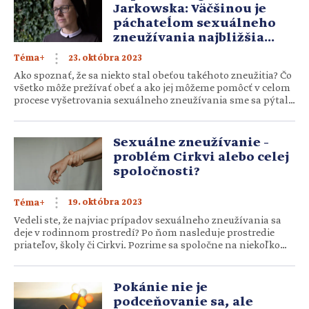
Jarkowska: Väčšinou je
páchateĺom sexuálneho
zneužívania najbližšia
osoba
23. októbra 2023
Téma+
Ako spoznať, že sa niekto stal obeťou takéhoto zneužitia? Čo
všetko môže prežívať obeť a ako jej môžeme pomôcť v celom
procese vyšetrovania sexuálneho zneužívania sme sa pýtali
sestry kapucínky Agnieszky Ewy Jarkowskej, ktorá bola
členkou Centra na ochranu maloletých Komisie KBS pre
prípady sexuálneho zneužívania maloletých, a okrem toho
Sexuálne zneužívanie –
sa venuje prevencii a pomoci obetiam sexuálneho
problém Cirkvi alebo celej
zneužívania. Skúsme […]
spoločnosti?
19. októbra 2023
Téma+
Vedeli ste, že najviac prípadov sexuálneho zneužívania sa
deje v rodinnom prostredí? Po ňom nasleduje prostredie
priateľov, školy či Cirkvi. Pozrime sa spoločne na niekoľko
údajov a čísel zo Slovenska i sveta. Postupne sa téma
sexuálneho zneužívania v Cirkvi a všeobecne vo svete
intenzívnejšie otvára. V dnešnej dobe už existujú mnohé
Pokánie nie je
výskumné tímy či organizácie v rámci Cirkvi, ale i mimo nej,
podceňovanie sa, ale
[…]