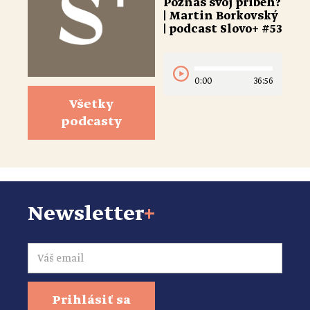
Poznáš svoj príbeh?
| Martin Borkovský
| podcast Slovo+ #53
0:00
36:56
Všetky
podcasty
Newsletter
+
Email
Prihlásiť sa