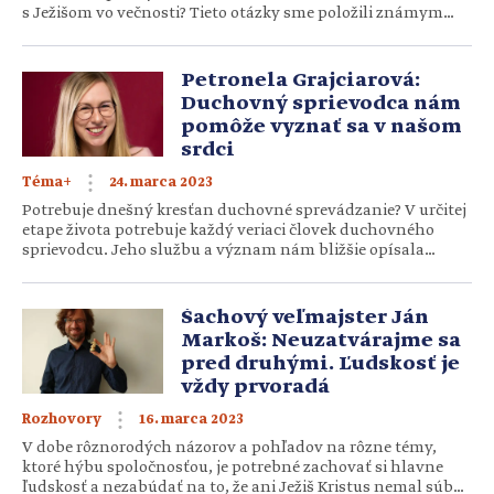
s Ježišom vo večnosti? Tieto otázky sme položili známym
kresťanom. Simona Magušinová, speváčka Večný život je
niečo, na čo sa veľmi teším a zároveň niečo, čo si myslím, že
už môžem žiť na zemi. Verím, že začína už […]
Petronela Grajciarová:
Duchovný sprievodca nám
pomôže vyznať sa v našom
srdci
24. marca 2023
Téma+
Potrebuje dnešný kresťan duchovné sprevádzanie? V určitej
etape života potrebuje každý veriaci človek duchovného
sprievodcu. Jeho službu a význam nám bližšie opísala
Petronela Grajciarová, ktorá viedla kurz na tému
duchovného sprevádzania. Čo vlastne duchovné
sprevádzanie je? Ak by som mala vysvetliť duchovné
Šachový veľmajster Ján
sprevádzanie veľmi zjednodušene, je to vlastne séria
Markoš: Neuzatvárajme sa
rozhovorov a stretnutí, počas ktorých zdieľam svoj život […]
pred druhými. Ľudskosť je
vždy prvoradá
16. marca 2023
Rozhovory
V dobe rôznorodých názorov a pohľadov na rôzne témy,
ktoré hýbu spoločnosťou, je potrebné zachovať si hlavne
ľudskosť a nezabúdať na to, že ani Ježiš Kristus nemal súbor