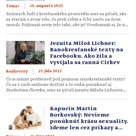
19. augusta 2023
Téma+
Známych ľudí z kresťanského prostredia sme sa pýtali, ako
sa starajú o svoje telo, čo preň robia a či by niečo na ňom
menili. Prijímajú svoje telo také, aké je? Uvedomujú si, že ich
telo je chrámom Ducha Svätého? Július Slovák, zakladateľ
spoločenstva SP: Kedysi som nejako špeciálne necvičil, ale
čím viac človek cestuje v aute, tým viac […]
Jezuita Miloš Lichner:
Ranokresťanské texty na
Facebooku. Ako žila a
vyvíjala sa ranná Cirkev
23. júla 2023
Rozhovory
Čo si máme predstaviť pod pojmom ranokresťanské texty?
Čo sa v nich môžeme dočítať a čo vedia ponúknuť aj
dnešnému človeku, sme sa pýtali jezuitu Miloša Lichnera.
Ste katolícky kňaz a jezuita. V čom vás oslovil tento rád?
Prvé stretnutie s rehoľou jezuitov bolo, keď som ešte
miništroval v Nitre. Kaplánom tam vtedy bol terajší […]
Kapucín Martin
Borkovský: Nevieme
ponúknúť krásu sexuality.
Ideme len cez príkazy a
zákazy