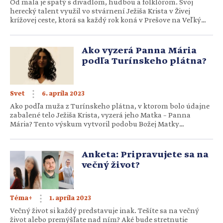
Od mala je spätý s divadlom, hudbou a folklórom. Svoj
herecký talent využil vo stvárnení Ježiša Krista v Živej
krížovej ceste, ktorá sa každý rok koná v Prešove na Veľký
piatok. S umelcom a hercom Jánom Jendrichovským sme sa
rozprávali, aké bolo hrať Ježiša, o silných momentoch
krížovej cesty, ale aj o jeho prežívaní Veľkej noci. Ste
Ako vyzerá Panna Mária
folklórny spevák, umelec a akordeonista. Hercom ste […]
podľa Turínskeho plátna?
6. apríla 2023
Svet
Ako podľa muža z Turínskeho plátna, v ktorom bolo údajne
zabalené telo Ježiša Krista, vyzerá jeho Matka – Panna
Mária? Tento výskum vytvoril podobu Božej Matky
v rôznych etapách jej života. Výskumu podoby Božej Matky
sa venoval profesor Átila Soares Da Costa Filho, antropológ,
historik a výskumník, spoločne s americkým dizajnérom
Anketa: Pripravujete sa na
Rayom Downingom. Na základe skúmaného muža
večný život?
z Turínskeho plátna a použitím […]
1. apríla 2023
Téma+
Večný život si každý predstavuje inak. Tešíte sa na večný
život alebo premýšľate nad ním? Aké bude stretnutie