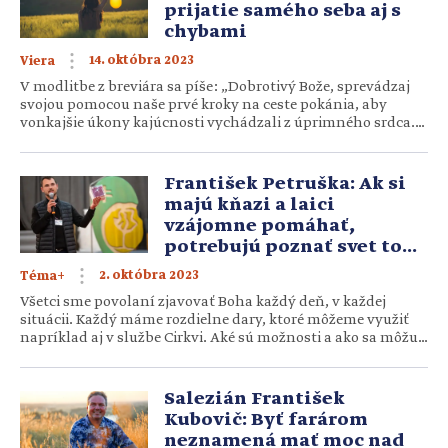
prijatie samého seba aj s
chybami
14. októbra 2023
Viera
V modlitbe z breviára sa píše: „Dobrotivý Bože, sprevádzaj
svojou pomocou naše prvé kroky na ceste pokánia, aby
vonkajšie úkony kajúcnosti vychádzali z úprimného srdca.“
Sv. Anton Paduánsky opisuje pokánie ako svadbu plnú
radosti. Je to oslava a chvála Boha. Je pokánie dostatočne
prítomné v našich životoch aj v tejto dobe? Konáme pokánie
František Petruška: Ak si
z úprimného srdca? Pokánie neoddeliteľne súvisí aj s
majú kňazi a laici
pôstom. Avšak […]
vzájomne pomáhať,
potrebujú poznať svet toho
druhého
2. októbra 2023
Téma+
Všetci sme povolaní zjavovať Boha každý deň, v každej
situácii. Každý máme rozdielne dary, ktoré môžeme využiť
napríklad aj v službe Cirkvi. Aké sú možnosti a ako sa môžu
laik a kňaz navzájom obohacovať službou sme sa rozprávali
s vicerektorom Pastoračného centra Anny Kolesárovej vo
Vysokej nad Uhom, Františkom Petruškom. Kým je pre vás
Salezián František
laik vo vašej farnosti? Sú […]
Kubovič: Byť farárom
neznamená mať moc nad