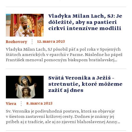
pravidiel. Ján Markoš, šachový veľmajster, lektor kritického
myslenia a autor kníh o šachu, etických témach a kritickom
myslení vysvetľuje, ako na dobrú debatu, prečo je dobré hrať
Vladyka Milan Lach, SJ: Je
[…]
dôležité, aby sa pastieri
cirkvi intenzívne modlili
12. marca 2023
Rozhovory
Vladyka Milan Lach, SJ pôsobil päť a pol roka v Spojených
štátoch amerických v eparchii v Parme. Následne ho pápež
František menoval pomocným biskupom bratislavskej
eparchie. Túto misiu prijal s pokorou a prednedávnom
sa vrátil na Slovensko. Aké je byť gréckokatolíkom v Amerike
a ako sa darilo samotnému biskupovi „za veľkou mlákou“?
Svätá Veronika a Ježiš –
Ako sa vám darilo v službe biskupa Ruténskej eparchie
stretnutie, ktoré môžeme
v Parme? Pán bol […]
zažiť aj dnes
8. marca 2023
Viera
Sv. Veronika je podivuhodná postava, ktorá sa objavuje
v šiestom zastavení krížovej cesty. Dodnes je známy jej
príbeh aj z tradície, ale aj zo zjavení blahoslavenej Anny
Kataríny Emmerichovej. Hovorí sa o nej, že naozaj podala