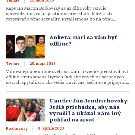
21. júna 2023
Téma+
Kapucín Martin Borkovský sa už dlhé roky venuje
sprevádzaniu, čo ho postupne priviedlo k dôležitosti
rozprávať o téme sexuality. Pýtali sme sa ho na tému
sexuálnej výchovy a ako by k nej mal kresťan pristupovať.
Mnohí sexuálnu výchovu odsudzujú alebo sú otvorene proti
nej. Prečo je to tak? Myslím si, že sú to isté dôsledky minulej
Anketa: Darí sa vám byť
doby. Vtedy […]
offline?
25. mája 2023
Téma+
V dnešnej dobe online sveta si už ani nevieme predstaviť byť
offline. Preto sme sa štyroch ľudí aktívnych na sociálnych
sieťach spýtali, či a ako vedia tráviť čas, keď nie sú pripojení.
Darí sa to? Ako vypĺňajú svoj čas a čomu sa venujú, keď nie
sú online? Darí sa vám byť offline? Aké aktivity vykonávate,
keď ste offline? […]
Umelec Ján Jendrichovský:
Ježiš prichádza, aby nás
vyrušil a ukázal nám iný
pohľad na život
9. apríla 2023
Rozhovory