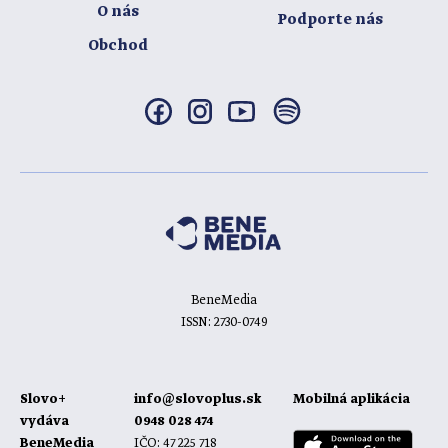
O nás
Podporte nás
Obchod
BeneMedia
ISSN: 2730-0749
Slovo+
info@slovoplus.sk
Mobilná aplikácia
vydáva
0948 028 474
BeneMedia
IČO: 47 225 718