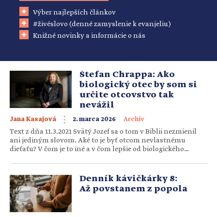
Výber najlepších článkov
#živéslovo (denné zamyslenie k evanjeliu)
Knižné novinky a informácie o nás
Štefan Chrappa: Ako
biologický otec by som si
určite otcovstvo tak
nevážil
Jana Kasajová
2. marca 2026
Archív
Text z dňa 11.3.2021 Svätý Jozef sa o tom v Biblii nezmienil
ani jediným slovom. Aké to je byť otcom nevlastnému
dieťaťu? V čom je to iné a v čom lepšie od biologického
otcovstva? Nie je adopcia len „provizórny“ plán B? Prezradil
nám Štefan Chrappa, metalový spevák, náboženský
redaktor a adoptívny otec dcérky Miriam. Spomínate […]
Denník kávičkárky 8:
Až povstanem z popola