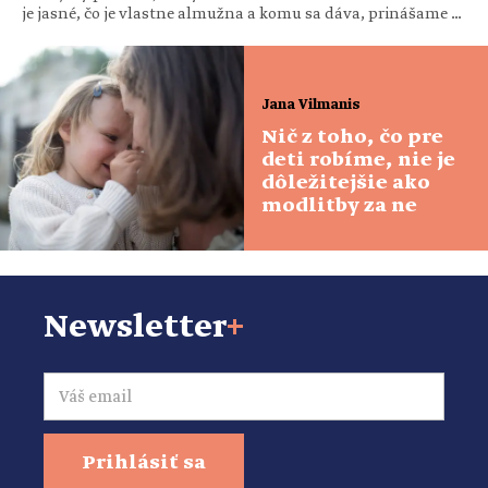
je jasné, čo je vlastne almužna a komu sa dáva, prinášame
prehľad, ako ju dať čo najlepším spôsobom; a na druhej
strane, ako ju nedávať, aby neurobila viac škody ako pomoci.
Slovo […]
Jana Vilmanis
Nič z toho, čo pre
deti robíme, nie je
dôležitejšie ako
modlitby za ne
Newsletter
+
Email
Prihlásiť sa