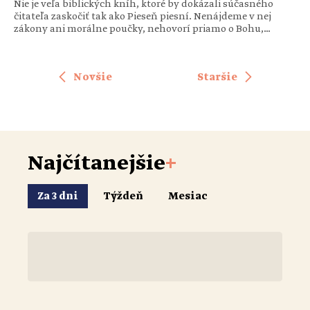
Nie je veľa biblických kníh, ktoré by dokázali súčasného
čitateľa zaskočiť tak ako Pieseň piesní. Nenájdeme v nej
zákony ani morálne poučky, nehovorí priamo o Bohu,
neobsahuje modlitby ani výzvy k pokániu. Namiesto toho
čítame o túžbe, tele, vôni vlasov, bozkoch, nociach bez
spánku a horúcej láske, ktorá sa nedá skrotiť. Predsa je táto
Novšie
Staršie
kniha […]
Najčítanejšie
+
Za 3 dni
Týždeň
Mesiac