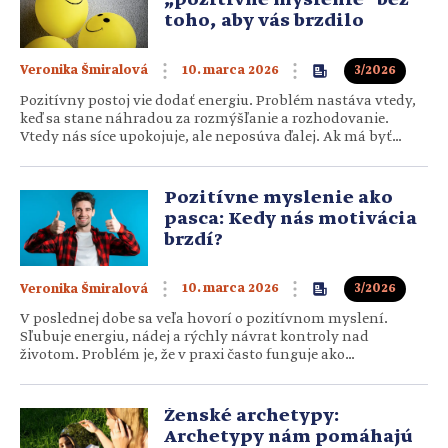
toho, aby vás brzdilo
10. marca 2026
3/2026
Veronika Šmiralová
Pozitívny postoj vie dodať energiu. Problém nastáva vtedy,
keď sa stane náhradou za rozmýšľanie a rozhodovanie.
Vtedy nás síce upokojuje, ale neposúva ďalej. Ak má byť
optimizmus užitočný, musí byť ukotvený v realite a
premenený na konkrétne kroky. 1. Najskôr si urobte jasno v
tom, kde naozaj stojíte. Nemôžete si…
Pozitívne myslenie ako
pasca: Kedy nás motivácia
brzdí?
10. marca 2026
3/2026
Veronika Šmiralová
V poslednej dobe sa veľa hovorí o pozitívnom myslení.
Sľubuje energiu, nádej a rýchly návrat kontroly nad
životom. Problém je, že v praxi často funguje ako
anestetikum: uľaví od nepríjemných emócií, ale nelieči
príčinu. Krátkodobo sa cítite lepšie, no dlhodobo
prešľapujete na mieste. Optimizmus sám o sebe nie je zlý.…
Ženské archetypy:
Archetypy nám pomáhajú