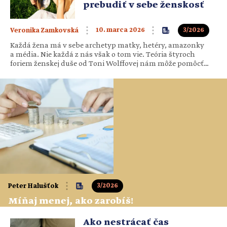
prebudiť v sebe ženskosť
10. marca 2026
3/2026
Veronika Zamkovská
Každá žena má v sebe archetyp matky, hetéry, amazonky
a média. Nie každá z nás však o tom vie. Teória štyroch
foriem ženskej duše od Toni Wolffovej nám môže pomôcť
pochopiť dynamiku nášho vnútorného prežívania, ale aj
rôzne napätia, ktoré v živote zažívame. Prežívanie našej
sexuality ovplyvňuje súhra biologických, psychologických,
sociálnych, ale aj kultúrnych faktorov.…
3/2026
Peter Halušťok
Míňaj menej, ako zarobíš!
Ako nestrácať čas