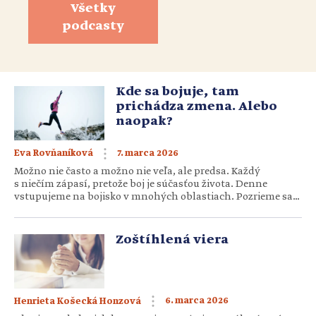
Všetky
podcasty
Kde sa bojuje, tam
prichádza zmena. Alebo
naopak?
7. marca 2026
Eva Rovňaníková
Možno nie často a možno nie veľa, ale predsa. Každý
s niečím zápasí, pretože boj je súčasťou života. Denne
vstupujeme na bojisko v mnohých oblastiach. Pozrieme sa
na tri hlavné zóny, v ktorých tieto zápasy prebiehajú:
rodinu, prácu či školu a náš vnútorný svet. S akými výzvami
sa v nich stretávame? A nakoľko úspešní sme v ich […]
Zoštíhlená viera
6. marca 2026
Henrieta Košecká Honzová