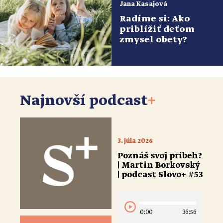
Jana Kasajová
Radíme si: Ako
priblížiť deťom
zmysel obety?
Najnovší podcast
+
3. júla 2026
Poznáš svoj príbeh?
| Martin Borkovský
| podcast Slovo+ #53
0:00
36:56