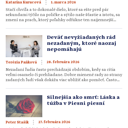
1. marca 2026
Katarína Kurucová
Stačí chvíľa a to dokonalé dielo, ktoré sa ešte pred pár
sekundami týčilo na poličke a sýtilo naše šťastie a istotu, sa
zmení na prach, ktorý poľahky odfúkne ten najjemnejší
vánok. Bolo pár sekúnd po polnoci, keď z mojich rúk vypadol
nádherný biely hrnček a rozbil sa na milión kúskov. Kým
ostatní si pripíjali s vychladeným šampanským, ja som
Deväť nevyžiadaných rád
kľačala na […]
nezadaným, ktoré naozaj
nepomáhajú
28. februára 2026
Terézia Paňková
Nezadaní ľudia často prechádzajú obdobím, kedy sa cítia
veľmi osamelo či prehliadane. Dobre mienené rady zo strany
zadaných ľudí však dokážu viac ublížiť ako pomôcť. Často
totiž neprinášajú útechu, ale ešte väčší pocit nepochopenia.
Ako môžeme byť k nezadaným priateľom viac oporou a
menej zdrojom frustrácie či bolesti? Mnohí nezadaní takéto
Silnejšia ako smrť: Láska a
komentáre počúvajú už roky. […]
túžba v Piesni piesní
27. februára 2026
Peter Stašik