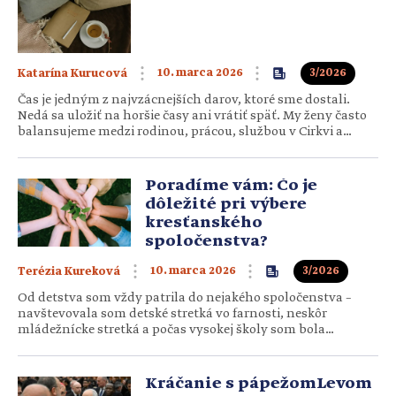
10. marca 2026
3/2026
Katarína Kurucová
Čas je jedným z najvzácnejších darov, ktoré sme dostali.
Nedá sa uložiť na horšie časy ani vrátiť späť. My ženy často
balansujeme medzi rodinou, prácou, službou v Cirkvi a
vlastnými túžbami. Ako v tom všetkom nestratiť samu seba
a pritom nestrácať čas? 1. Začni od zmyslu, nie od zoznamu
Efektívne…
Poradíme vám: Čo je
dôležité pri výbere
kresťanského
spoločenstva?
10. marca 2026
3/2026
Terézia Kureková
Od detstva som vždy patrila do nejakého spoločenstva –
navštevovala som detské stretká vo farnosti, neskôr
mládežnícke stretká a počas vysokej školy som bola
súčasťou vysokoškolského spoločenstva. Už niekoľko rokov
však nie som členkou žiadneho spoločenstva. S manželom
teraz zvažujeme zapojiť sa do nejakého stretka, ktoré by nám
Kráčanie s pápežomLevom
pomohlo duchovne…