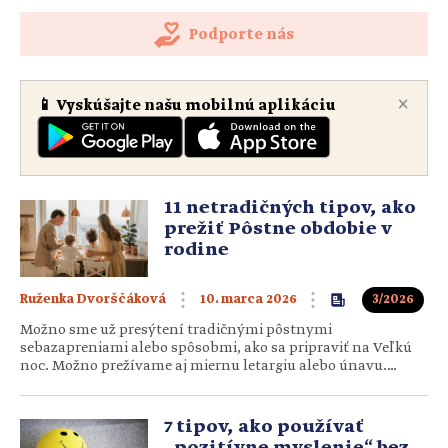
Podporte nás
×
📱 Vyskúšajte našu mobilnú aplikáciu
11 netradičných tipov, ako
prežiť Pôstne obdobie v
rodine
10. marca 2026
3/2026
Ruženka Dvorščáková
Možno sme už presýtení tradičnými pôstnymi
sebazapreniami alebo spôsobmi, ako sa pripraviť na Veľkú
noc. Možno prežívame aj miernu letargiu alebo únavu.
Alebo máme malé deti či nervóznych tínedžerov, pre
ktorých je ťažko nájsť vhodnú formu postenia sa. Prinášame
preto 11 netradičných tipov, ako prežiť Pôst v rodine inak
7 tipov, ako používať
a zároveň stále…
„pozitívne myslenie“ bez