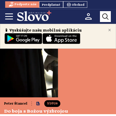
Podporte nás
Predplatné
Obchod
×
📱 Vyskúšajte našu mobilnú aplikáciu
3/2026
Peter Štancel
Do boja s Božou výzbrojou