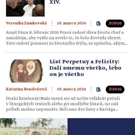
XIV.
10. marca 2026
3/2026
Veronika Zamkovská
Anjel Pána 8. február 2026 Pravá radosť dáva životu chuť a
umožňuje, aby vyšlo na svetlo to, čo bolo dovtedy skryté.
Táto radosť pramení zo životného štýlu, zo spôsobu, akým
prebývame na zemi a ako spolu žijeme – zo spôsobu života,
ktorý si treba priať a vedome zvoliť. Je to…
List Perpetuy a Felicity:
Dali smemu všetko, lebo
on je všetko
10. marca 2026
3/2026
Katarína Rendošová
Drahí kresťania! Naše mená ste už určite veľakrát počuli
v liturgických textoch alebo pri modlitbe litánií, no náš
príbeh možno nepoznáte. Boli sme dve ženy z Kartága
v severnej Afrike, matky. Perpetua pochádzala z poprednej
rímskej rodiny a ja, Felicita, som bola otrokyňa. Obidve sme
prijali kresťanstvo a spoločne sme sa pripravovali na krst.
Perpetua mala otca,…