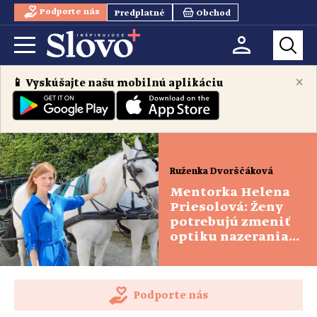
Podporte nás
Predplatné
Obchod
×
📱 Vyskúšajte našu mobilnú aplikáciu
Ruženka Dvorščáková
Mentorka Helena
Priesolová: Ženy
potrebujú zmeniť
optiku nazerania
na svoj potenciál
Podporte nás