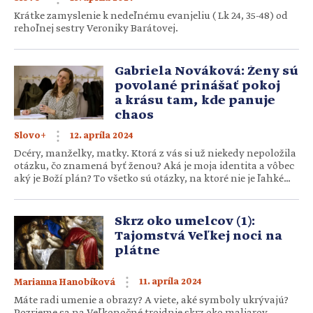
Krátke zamyslenie k nedeľnému evanjeliu ( Lk 24, 35-48) od
rehoľnej sestry Veroniky Barátovej.
Gabriela Nováková: Ženy sú
povolané prinášať pokoj
a krásu tam, kde panuje
chaos
12. apríla 2024
Slovo+
Dcéry, manželky, matky. Ktorá z vás si už niekedy nepoložila
otázku, čo znamená byť ženou? Aká je moja identita a vôbec
aký je Boží plán? To všetko sú otázky, na ktoré nie je ľahké
odpovedať. Aj preto raz ročne organizuje spoločenstvo
Marana Tha konferenciu s názvom Krása ženy, ktorá ponúka
odpoveď aj na tieto otázky. S jednou z organizátoriek […]
Skrz oko umelcov (1):
Tajomstvá Veľkej noci na
plátne
11. apríla 2024
Marianna Hanobíková
Máte radi umenie a obrazy? A viete, aké symboly ukrývajú?
Pozrieme sa na Veľkonočné trojdnie skrz oko maliarov.