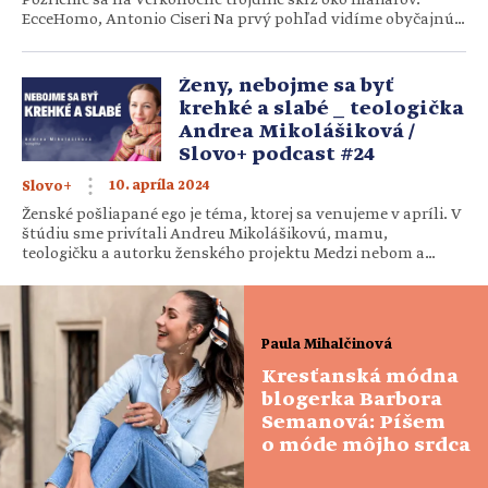
EcceHomo, Antonio Ciseri Na prvý pohľad vidíme obyčajnú
scénu s odsúdencom, ktorého súdi miestodržiteľ, kdesi
v Rímskej ríši. No keď sa pozrieme bližšie a pozornejšie,
uvidíme Ježiša Nazaretského, tak znelo jeho meno. Vidíme
Ženy, nebojme sa byť
tiež Piláta Pontského a jeho manželku, ktorá ho nedávno […]
krehké a slabé _ teologička
Andrea Mikolášiková /
Slovo+ podcast #24
10. apríla 2024
Slovo+
Ženské pošliapané ego je téma, ktorej sa venujeme v apríli. V
štúdiu sme privítali Andreu Mikolášikovú, mamu,
teologičku a autorku ženského projektu Medzi nebom a
ženou. Čo je hlavným poslaním ženy v tomto svete? Ako sa
postupne zbavovať vrstiev, ktoré nám bránia vidieť to pravé
JA? O emóciách, strachoch, ale aj o osobnej ceste sa […]
Paula Mihalčinová
Kresťanská módna
blogerka Barbora
Semanová: Píšem
o móde môjho srdca