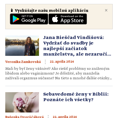
×
📱 Vyskúšajte našu mobilnú aplikáciu
Jana Bieščad Vindišová:
Vydržať do svadby je
najlepší začiatok
manželstva, ale nezaručí
uspokojivý sexuálny život
22. apríla 2024
Veronika Zamkovská
Mali by byť ženy vášnivé? Ako riešiť problémy so zníženým
libidom alebo vaginizmom? Je dôležité, aby manželia
zažívali orgazmus súčasne? Na tieto a mnohé ďalšie otázky
otvorene odpovedá psychologička a lektorka Jana Bieščad
Vindišová, ktorá o ženskej sexualite bude prednášať aj na
tohtoročnej Ženskej katolíckej konferencii. Kým je pre vás
Sebavedomé ženy v Biblii:
žena? Jedinečným stvorením, ktoré je vo svojej […]
Poznáte ich všetky?
22. apríla 2024
Ruženka Dvorščáková