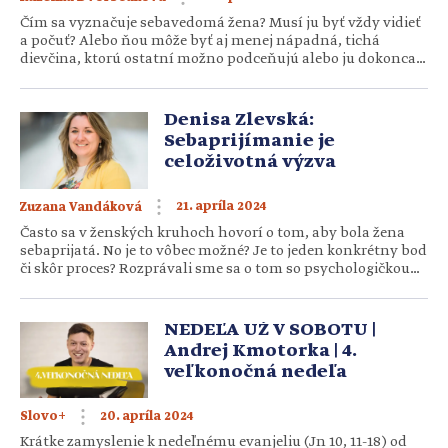
Čím sa vyznačuje sebavedomá žena? Musí ju byť vždy vidieť
a počuť? Alebo ňou môže byť aj menej nápadná, tichá
dievčina, ktorú ostatní možno podceňujú alebo ju dokonca
prehliadajú? Asi sa zhodneme, že sebavedomie nemusí byť
vidieť na prvý pohľad. Napokon, sebavedomý človek
nepotrebuje svoje sebavedomie prezentovať. Napriek tomu
Denisa Zlevská:
ho ostatní vnímajú cez jeho konanie, […]
Sebaprijímanie je
celoživotná výzva
21. apríla 2024
Zuzana Vandáková
Často sa v ženských kruhoch hovorí o tom, aby bola žena
sebaprijatá. No je to vôbec možné? Je to jeden konkrétny bod
či skôr proces? Rozprávali sme sa o tom so psychologičkou
Denisou Zlevskou. Je možné, aby žena prišla k úplnému
sebaprijatiu? Ja sa na sebaprijatie nepozerám ako na nejaký
koncový stav, ale skôr ako na proces. Nehovorím […]
NEDEĽA UŽ V SOBOTU |
Andrej Kmotorka | 4.
veľkonočná nedeľa
20. apríla 2024
Slovo+
Krátke zamyslenie k nedeľnému evanjeliu (Jn 10, 11-18) od