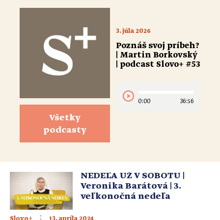
3. júla 2026
Poznáš svoj príbeh?
| Martin Borkovský
| podcast Slovo+ #53
0:00
36:56
Všetky
podcasty
NEDEĽA UŽ V SOBOTU |
Veronika Barátová | 3.
veľkonočná nedeľa
13. apríla 2024
Slovo+