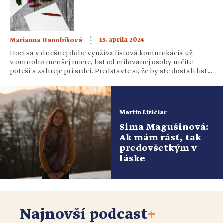
Začnime spomienkami. Kedy a prečo si sa rozhodla žiť v
Ugande? […]
15. apríla 2024
Marianna Hanobíková
Hoci sa v dnešnej dobe využíva listová komunikácia už
v omnoho menšej miere, list od milovanej osoby určite
poteší a zahreje pri srdci. Predstavte si, že by ste dostali list
od samotného Stvoriteľa!Ste zvedavé, čo vám chce povedať?
Milé dievča, milá žena, dcéra moja, si mojím očiam drahá!
Zastav sa. Pozri sa do zrkadla, čo tam vidíš? Vidíš […]
Martin Ližičiar
Sima Magušinová:
Ak mám rásť, tak
predovšetkým v
láske
Najnovší podcast
+