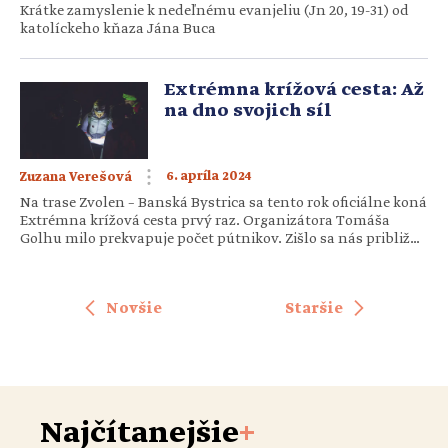
Krátke zamyslenie k nedeľnému evanjeliu (Jn 20, 19-31) od
katolíckeho kňaza Jána Buca
Extrémna krížová cesta: Až
na dno svojich síl
6. apríla 2024
Zuzana Verešová
Na trase Zvolen – Banská Bystrica sa tento rok oficiálne koná
Extrémna krížová cesta prvý raz. Organizátora Tomáša
Golhu milo prekvapuje počet pútnikov. Zišlo sa nás približne
140 nielen z okolia. Vzdialenosť zrejme pre niektorých
nehrala svoju rolu. Je takmer sedem hodín večer a zatiaľ čo
ostatní ľudia v piatok o takomto čase v pokoji […]
Novšie
Staršie
Najčítanejšie
+