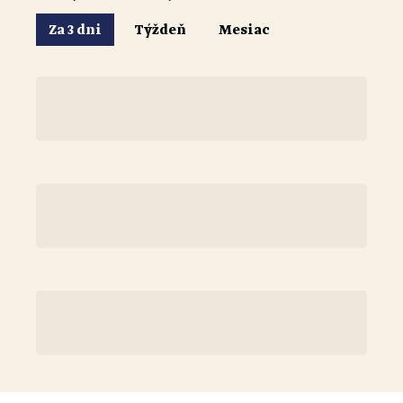
Za 3 dni
Týždeň
Mesiac