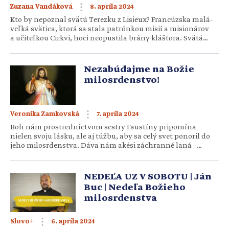
8. apríla 2024
Zuzana Vandáková
Kto by nepoznal svätú Terezku z Lisieux? Francúzska malá-
veľká svätica, ktorá sa stala patrónkou misií a misionárov
a učiteľkou Cirkvi, hoci neopustila brány kláštora. Svätá
Terézia sa narodila 2. januára 1873 v Alencone vo Francúzsku
ako najmladšia z deviatich detí. Štyria jej bratia zomreli ako
deti a všetkých päť sestier vstúpilo do kláštora, čo svedčí
Nezabúdajme na Božie
o tom, že celá rodina žila veľmi […]
milosrdenstvo!
7. apríla 2024
Veronika Zamkovská
Boh nám prostredníctvom sestry Faustíny pripomína
nielen svoju lásku, ale aj túžbu, aby sa celý svet ponoril do
jeho milosrdenstva. Dáva nám akési záchranné laná –
obraz, korunku a sviatok Božieho milosrdenstva – ktorých sa
môže zachytiť aj ten najväčší hriešnik. Nezabudnime na
moc Božieho milosrdenstva a pripomeňme si Ježišove
NEDEĽA UŽ V SOBOTU | Ján
prisľúbenia, ktoré sestra Faustína spísala do svojho […]
Buc | Nedeľa Božieho
milosrdenstva
6. apríla 2024
Slovo+