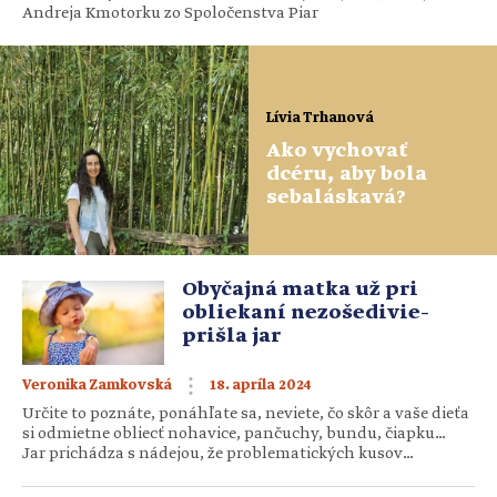
Andreja Kmotorku zo Spoločenstva Piar
Lívia Trhanová
Ako vychovať
dcéru, aby bola
sebaláskavá?
Obyčajná matka už pri
obliekaní nezošedivie–
prišla jar
18. apríla 2024
Veronika Zamkovská
Určite to poznáte, ponáhľate sa, neviete, čo skôr a vaše dieťa
si odmietne obliecť nohavice, pančuchy, bundu, čiapku…
Jar prichádza s nádejou, že problematických kusov
oblečenia bude menej. A obyčajná matka sa môže
zregenerovať, kým príde jeseň. Obliekanie sa je vo svojej