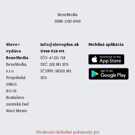
BeneMedia
ISSN: 2730-0749
Slovo+
info@slovoplus.sk
Mobilná aplikácia
vydáva
0948 028 474
BeneMedia
IČO: 47 225 718
BeneMedia,
DIČ: 202 381 3275
s.r.o.
IČ DPH: SK202 381
Prepoštská
3275
2085/5
811 01
Bratislava -
mestská časť
Staré Mesto
Všeobecné obchodné podmienky pre