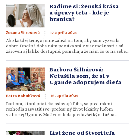
podstate jednoduchá činnosť. Ale pri deťoch môže mať svoje
Radíme si: Ženská krása
úskalia. Najmä ak treba […]
a úpravy tela – kde je
hranica?
17. apríla 2024
Zuzana Verešová
Ako každej žene, aj mne záleží na tom, aby som vyzerala
dobre. Dnešná doba nám ponúka stále viac možností a sú
zároveň aj ľahko dostupné, pomáhajú že nám čo to na sebe
vylepšiť. Minule som túto tému otvorila medzi kamarátkami
v kresťanskom spoločenstve, no zistila som, že na to máme
veľmi odlišné názory. Pomôžete sa […]
Barbora Šilhárová:
Netušila som, že si v
Ugande adoptujem dieťa
16. apríla 2024
Petra Babulíková
Barbora, ktorú priatelia oslovujú Biba, sa pred rokmi
rozhodla zasvätiť svoj profesijný život lekárky ľuďom
v africkej Ugande. Motívom bola predovšetkým túžba
pomôcť chorým, no jej srdce otvorené pre všetkých napokon
stretlo v jednom z detských pacientov i adoptívneho syna.
UVEDOMUJEM SI ZODPOVEDNOSŤ ZA TO, ČO SME ZAČALI
List žene od Stvoriteľa