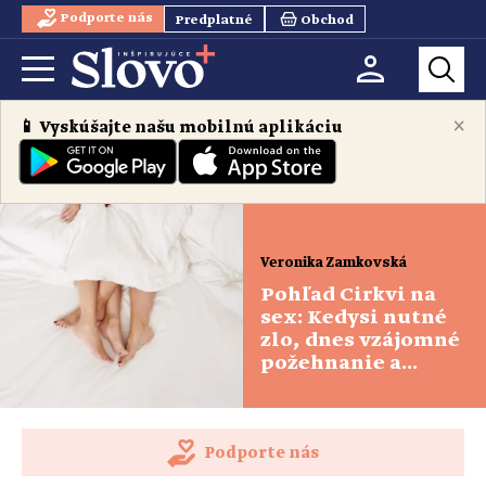
Podporte nás
Predplatné
Obchod
×
📱 Vyskúšajte našu mobilnú aplikáciu
Veronika Zamkovská
Pohľad Cirkvi na
sex: Kedysi nutné
zlo, dnes vzájomné
požehnanie a
posvätenie
Podporte nás