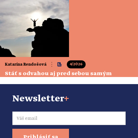
predovšetkým lásku, pochopenie a dôstojnosť, ktorú si
človek zaslúži do posledného okamihu. Pre väčšinu ľudí je
hospic symbolom konečnej stanice…
4/2026
Katarína Rendošová
Stáť s odvahou aj pred sebou samým
Newsletter
+
Email
Prihlásiť sa