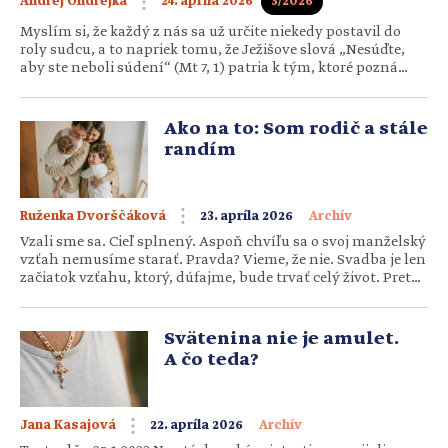
24. apríla 2026
3/2026
Andrej Ondrejka
Myslím si, že každý z nás sa už určite niekedy postavil do
roly sudcu, a to napriek tomu, že Ježišove slová „Nesúďte,
aby ste neboli súdení“ (Mt 7, 1) patria k tým, ktoré pozná
každý kresťan. Zdá sa mi, že práve táto výzva patrí k tým
najťažším na žitie. Súdime – v tichosti myšlienok, v
rozhovoroch s blízkymi či […]
Ako na to: Som rodič a stále
randím
Ruženka Dvorščáková
23. apríla 2026
Archív
Vzali sme sa. Cieľ splnený. Aspoň chvíľu sa o svoj manželský
vzťah nemusíme starať. Pravda? Vieme, že nie. Svadba je len
začiatok vzťahu, ktorý, dúfajme, bude trvať celý život. Preto
sa oň treba starať. A to aj – alebo zvlášť – vtedy, keď do neho
vstúpia činitele zvané deti. Ako to však zrealizovať?
Ponúkame overené tipy. Možno […]
Svätenina nie je amulet.
A čo teda?
Jana Kasajová
22. apríla 2026
Archív