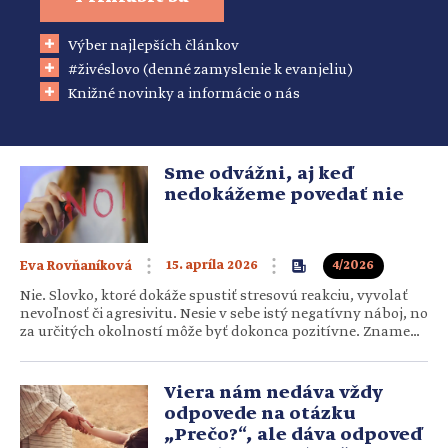
Výber najlepších článkov
#živéslovo (denné zamyslenie k evanjeliu)
Knižné novinky a informácie o nás
Sme odvážni, aj keď
nedokážeme povedať nie
15. apríla 2026
4/2026
Eva Rovňaníková
Nie. Slovko, ktoré dokáže spustiť stresovú reakciu, vyvolať
nevoľnosť či agresivitu. Nesie v sebe istý negatívny náboj, no
za určitých okolností môže byť dokonca pozitívne. Znamená
prijatie reality, ale aj uznanie pocitov. Niekedy naše nie
vyjadruje áno– voči sebe i druhým. Na návšteve nám núkajú
kávu, ale my na ňu práve v tejto…
Viera nám nedáva vždy
odpovede na otázku
„Prečo?“, ale dáva odpoveď