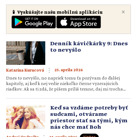
×
📱 Vyskúšajte našu mobilnú aplikáciu
Denník kávičkárky 9: Dnes
to nevyšlo
25. apríla 2026
Katarína Kurucová
Dnes to nevyšlo, no napriek tomu ťa pozývam do ďalšej
kapitoly, aj keď k nej vedie niekoľko čierne vyzerajúcich
riadkov. Ak sa ti zdá, že píšem príliš temne, daj mi trocha
času, pretože kapitola, keď slnko zaleje každé jedno
písmenko, je už predo dverami. Bratislava sa zobúdza do
nového pracovného dňa. Na oblohe sa kopia oblaky […]
Keď sa vzdáme potreby byť
sudcami, otvárame
priestor stať sa tými, kým
nás chce mať Boh