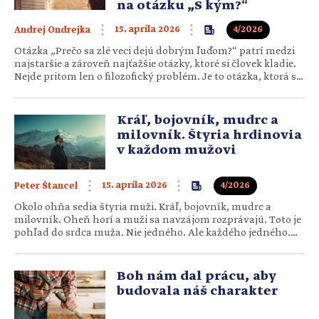
na otázku „S kým?“
15. apríla 2026
4/2026
Andrej Ondrejka
Otázka „Prečo sa zlé veci dejú dobrým ľuďom?“ patrí medzi
najstaršie a zároveň najťažšie otázky, ktoré si človek kladie.
Nejde pritom len o filozofický problém. Je to otázka, ktorá sa
rodí v konkrétnych situáciách života, v chorobe, strate,
sklamaní, nepochopení. Je to otázka, ktorú často
nevyslovujeme nahlas, ale nosíme ju…
Kráľ, bojovník, mudrc a
milovník. Štyria hrdinovia
v každom mužovi
15. apríla 2026
4/2026
Peter Štancel
Okolo ohňa sedia štyria muži. Kráľ, bojovník, mudrc a
milovník. Oheň horí a muži sa navzájom rozprávajú. Toto je
pohľad do srdca muža. Nie jedného. Ale každého jedného.
Každý z mužov pri ohni predstavuje jednu z kľúčových
vlastností. Kráľ vládne, bojovník bojuje, mudrc radí a
milovník miluje. Skutočný muž, do…
Boh nám dal prácu, aby
budovala náš charakter