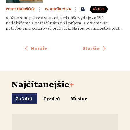
15. apríla 2026
4/2026
Peter Halušťok
Možno sme práve v situácii, keď naše výdaje znížiť
nedokážeme a nestačí nám náš príjem, ale vieme, že
potrebujeme generovať prebytok. Našou povinnosťou preto
bude hľadať iné zdroje príjmu. Možno to bude rovnaká práca
s vyšším hodinovým ohodnotením alebo až nutnosť nájsť
iné príjmy pre rodinu, či už formou ďalšej práce…
Novšie
Staršie
Najčítanejšie
+
Za 3 dni
Týždeň
Mesiac