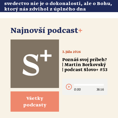
svedectvo nie je o dokonalosti, ale o Bohu,
ktorý nás zdvihol z úplného dna
Najnovší podcast
+
3. júla 2026
Poznáš svoj príbeh?
| Martin Borkovský
| podcast Slovo+ #53
0:00
36:56
Všetky
podcasty