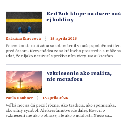
ruku a ticho sa s ním rozpráva. V osudný deň, 13. mája 1981,
zasiahli pápeža na Námestí svätého Petra vo Vatikáne štyri
guľky. Hoci bol vážne […]
Keď Boh klope na dvere naš
ej bubliny
18. apríla 2026
Katarína Kravcová
Pojem komfortná zóna sa udomácnil v našej spoločnosti len
pred časom. Nevychádza zo sakrálneho prostredia a môže sa
zdať, že nijako nesúvisí s prežívaním viery. No aj kresťan
môže (niekedy) nevedome skĺznuť do akéhosi stavu
duchovného pohodlia. Ako ho rozpoznať a ako nájsť odvahu
vystúpiť z komfortnej zóny v živote kresťana? Komfortná
Vzkriesenie ako realita,
zóna je psychologický stav, v ktorom sa človek cíti bezpečne,
nie metafora
má […]
17. apríla 2026
Paula Daubner
Veľká noc sa dá prežiť rôzne. Ako tradícia, ako spomienka,
ako silný symbol. Ale kresťanstvo ide ďalej. Hovorí o
vzkriesení nie ako o obraze, ale ako o udalosti. Niečo sa
skutočne stalo. A ak sa to stalo, potom to nie je len
minulosť, ale aj prítomnosť. Lenže práve tu vzniká tiché