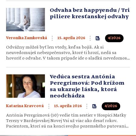
ma sprevádza celý život. Stál…
Odvaha bez happyendu / Tri
piliere kresťanskej odvahy
15. apríla 2026
4/2026
Veronika Zamkovská
Odvážny môžeš byť len vtedy, keď sa bojíš. Ak si
neuvedomuješ nebezpečenstvo, ktoré ti hrozí, nedá sa
hovoriť o odvahe. V takom prípade ide o sladkú nevedomosť
alebo naivnú hlúposť. Čo sa však za odvahou skrýva? Čo ju
motivuje? V čom je odvaha kresťanov iná? Od detstva nás
fascinovali odvážni hrdinovia či hrdinky,…
Vedúca sestra Antónia
Peregrimová: Pod krížom
sa ukazuje láska, ktorá
neodchádza
15. apríla 2026
4/2026
Katarína Kravcová
Antónia Peregrimová (50) vedie tím sestier v Hospici Matky
Terezy v Bardejovskej Novej Vsi už viac ako desať rokov.
Pacientom, ktorí sú na konci svojho pozemského putovania,
nepreukazuje len ošetrovateľskú starostlivosť, ale