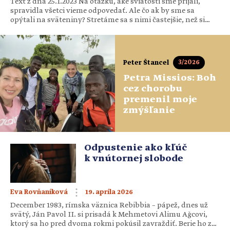
Text z dňa 25.1.2023 Na otázku, aké sviatosti sme prijali,
spravidla všetci vieme odpovedať. Ale čo ak by sme sa
opýtali na sväteniny? Stretáme sa s nimi častejšie, než si
azda myslíme, tak pri liturgii ako aj v súkromí. Čo všetko
zahŕňa pojem sväteniny, na čo ich Cirkev ustanovuje a na čo
nám slúžia? Koľko ich vôbec […]
3/2026
Peter Štancel
Petra Missios: Boh
cez chorobu
premenil moje
zmýšľanie
Odpustenie ako kľúč
k vnútornej slobode
19. apríla 2026
Eva Rovňaníková
December 1983, rímska väznica Rebibbia – pápež, dnes už
svätý, Ján Pavol II. si prisadá k Mehmetovi Alimu Ağcovi,
ktorý sa ho pred dvoma rokmi pokúsil zavraždiť. Berie ho za