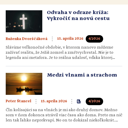
Odvaha v odraze kríža:
Vykročiť na novú cestu
15. apríla 2026
4/2026
Ruženka Dvorščáková
Slávime veľkonočné obdobie, v ktorom nanovo môžeme
zažívať realitu, že Ježiš zomrel a zmŕtvychvstal. Nie je to
legenda ani metafora. Je to reálna udalosť, vďaka ktorej
môžeme žiť iný život – plný nádeje a odvahy. A práve tej –
odvahe, ktorá sa odráža z kríža – venujeme aprílovú Tému+.
Mať odvahu a žiť odvážne by nemalo byť len frázou, ale
Medzi vlnami a strachom
každodenným […]
15. apríla 2026
4/2026
Peter Štancel
Čln kolísajúci sa na vlnách je mi ako druhý domov. Možno
som v ňom dokonca strávil viac času ako doma. Preto ma nič
len tak ľahko neprekvapí. No on to dokázal niekoľkokrát.
Prvýkrát som ho videl – ako inak – pri jazere. Som rybár, voda