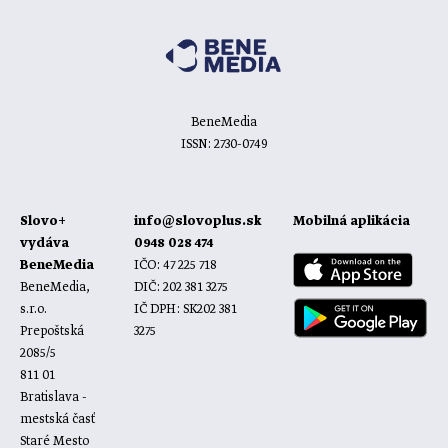
BeneMedia
ISSN: 2730-0749
Slovo+
info@slovoplus.sk
Mobilná aplikácia
vydáva
0948 028 474
BeneMedia
IČO: 47 225 718
BeneMedia,
DIČ: 202 381 3275
s.r.o.
IČ DPH: SK202 381
Prepoštská
3275
2085/5
811 01
Bratislava -
mestská časť
Staré Mesto