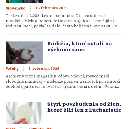
11. februára 2026
Slovensko
Text z dňa 1.2.2021 Lektori seminára Otcovo srdce sú
manželia Vicki a Robert de Hoxar z Anglicka. Tam žijú aj s
rodinou, hoci, pokiaľ sa dalo, často boli i na Slovensku. Čo
robia radi? Ako sa zoznámili? Majú na Slovensku svoje
obľúbené miesta? Spoznajme bližšie túto zaujímavú dvojicu.
Čo je vašou úlohou na seminári Otcovo […]
Rodičia, ktorí ostali na
výchovu sami
5. februára 2026
Vzťahy
Archívny text z magazínu Vdovy, vdovci, rozvedení či
slobodné mamičky – nielenže prežívajú smútok po strate či
odchode partnera, navyše sa aj sami boria s deťmi. Pýtali
sme sa niekoľkých, ako zvládajú výchovu a starostlivosť o
domácnosť, či sa držia nejakých pravidiel a či vedia
organizovať život rodiny za dvoch. Pokiaľ sú rodičia dvaja,
Štyri povzbudenia od žien,
majú […]
ktoré žili len z Eucharistie