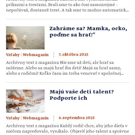
príkazmi a trestami. Brali sme to ako čosi samozrejmé –
nepočúvaš, dostaneš trest. A tak sme to možno automaticky
zaradili aj do výchovy svojich detí. Vyhrážky, zastrašovanie,
odchod do kúta či „výchovná“ po zadku… Čo ak sa to dá robiť
inak? V knihe Ako hovoriť s […]
Zahráme sa? Mamka, ocko,
poďme sa hrať!“
|
7. októbra 2025
Vzťahy
Webmagazín
Archívny text z magazínu Nie sme už deti, ale hrať sa
môžeme. Alebo sa majú hrať iba deti? Majú sa hrať samy,
alebo s rodičmi? Koľko času im treba venovať v spoločnej
hre? Keď si to vyjasníme, tak sa skúsme aj zahrať.
Psychológovia vravia, že hra je prácou detí. Je dôležitá pre
ich zdravie a […]
Majú vaše deti talent?
Podporte ich
|
4. septembra 2025
Vzťahy
Webmagazín
Archívny text z magazínu Každý rodič chce, aby jeho dieťa v
niečom napredovalo, vynikalo. Objaviť jeho talent a správne