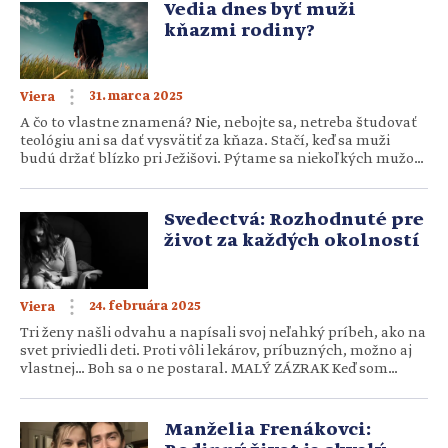
niekto […]
Vedia dnes byť muži
kňazmi rodiny?
31. marca 2025
Viera
A čo to vlastne znamená? Nie, nebojte sa, netreba študovať
teológiu ani sa dať vysvätiť za kňaza. Stačí, keď sa muži
budú držať blízko pri Ježišovi. Pýtame sa niekoľkých mužov,
ako sa im to darí a čo doma robia ako kňazi svojich rodín.
Otec Michal Hospodár v príhovore o otcovi ako hlave a
kňazovi rodiny […]
Svedectvá: Rozhodnuté pre
život za každých okolností
24. februára 2025
Viera
Tri ženy našli odvahu a napísali svoj neľahký príbeh, ako na
svet priviedli deti. Proti vôli lekárov, príbuzných, možno aj
vlastnej… Boh sa o ne postaral. MALÝ ZÁZRAK Keď som
zistila, že som tretíkrát tehotná, mala som dve malé deti.
Trojročnú dcéru a sedemmesačného syna. Syn bol náročné
dieťa. V noci nespával a cez deň mi visel na nohe. Už […]
Manželia Frenákovci: