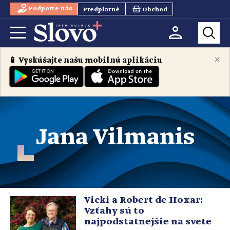
Podporte nás
Predplatné
Obchod
×
📱 Vyskúšajte našu mobilnú aplikáciu
Jana Vilmanis
Vicki a Robert de Hoxar:
Vzťahy sú to
najpodstatnejšie na svete