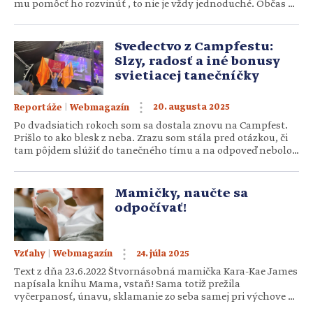
mu pomôcť ho rozvinúť , to nie je vždy jednoduché. Občas sa
potrebujeme poradiť, urobiť si prehľad možností či dokonca
poriadok sami v sebe. Podobne to prežívajú aj známi rodičia,
ktorí sa podelili o svoje skúsenosti […]
Svedectvo z Campfestu:
Slzy, radosť a iné bonusy
svietiacej tanečníčky
|
20. augusta 2025
Reportáže
Webmagazín
Po dvadsiatich rokoch som sa dostala znovu na Campfest.
Prišlo to ako blesk z neba. Zrazu som stála pred otázkou, či
tam pôjdem slúžiť do tanečného tímu a na odpoveď nebolo
veľa času. Ísť – neísť? Zvládnem to hlavne fyzicky? A čo deti
doma? Nechať len tak rodinu na päť dní je pre matku
dilema. […]
Mamičky, naučte sa
odpočívať!
|
24. júla 2025
Vzťahy
Webmagazín
Text z dňa 23.6.2022 Štvornásobná mamička Kara-Kae James
napísala knihu Mama, vstaň! Sama totiž prežila
vyčerpanosť, únavu, sklamanie zo seba samej pri výchove a
starostlivosti o deti, najmä keď boli ešte malé. Čo však radí