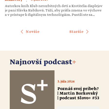
Autorkou kníh Klub nerozbitných detí a Krotitelia displejov
je pani Slávka Kubíková. Túži, aby prišla zmena vo výchove
a v prístupe k digitálnym technológiám. Pustili ste sa
v knihách do témy, ktorá je veľmi aktuálna pre dnešný svet.
Má podľa vás ľudstvo veľký problém pre život s displejmi?
Myslím, že áno, no koreň toho problému nie je v displejoch,
Novšie
Staršie
ale v ľudstve. […]
Najnovší podcast
+
3. júla 2026
Poznáš svoj príbeh?
| Martin Borkovský
| podcast Slovo+ #53