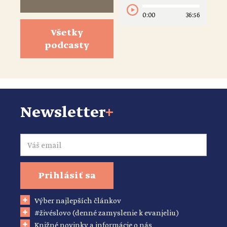
0:00
36:56
Všetky
podcasty
Newsletter
+
Email
Prihlásiť sa
Výber najlepších článkov
#živéslovo (denné zamyslenie k evanjeliu)
Knižné novinky a informácie o nás