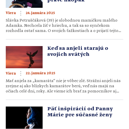
práve naopak
24. januára 2025
Viera
Slávka Petruščáková (39) je slobodnou mamičkou malého
Adamka. Nechcela žiť v hriechu, a tak sa so synčekom
rozhodla ostať sama. O svojich ťažkostiach a o prijatí tejto
situácie sa delí vo svojom rozprávaní. Slávkin život sa
obrátil naruby, keď mala dvadsaťštyri rokov. Jej najbližšia
rodina (mamka, otec a brat) zahynuli pri tragickej
Keď sa anjeli starajú o
autonehode. „V tom čase som žila v Londýne, ale bol to […]
svojich svätých
22. januára 2025
Viera
Mať anjela za „kamaráta“ nie je vôbec zlé. Strážni anjeli nás
zrejme aj ako blízkych kamarátov berú, veď nás majú na
očiach celé dni, roky. Ale vieme ich brať za pomocníkov aj
my? Pozrime sa na niektorých svätcov, ktorým sa darilo byť
v blízkom kontakte s anjelmi. Zrejme všetci dobre vieme, že
aj Panna Mária […]
Päť inšpirácií od Panny
Márie pre súčasné ženy