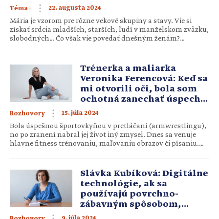
22. augusta 2024
Téma+
Mária je vzorom pre rôzne vekové skupiny a stavy. Vie si
získať srdcia mladších, starších, ľudí v manželskom zväzku,
slobodných… Čo však vie povedať dnešným ženám?
Vnímame ju ako niekoho, kto bol a je ideálny a nadčasový v
mnohých veciach? Spomeňme aspoň niektoré. 1. Očakávaj
Pána Zrazu sa Márii zjavil anjel. Bola mladá, celý život […]
Trénerka a maliarka
Veronika Ferencová: Keď sa
mi otvorili oči, bola som
ochotná zanechať úspechy,
dary, talenty
15. júla 2024
Rozhovory
Bola úspešnou športovkyňou v pretláčaní (armwrestlingu),
no po zranení nabral jej život iný zmysel. Dnes sa venuje
hlavne fitness trénovaniu, maľovaniu obrazov či písaniu.
Veronika Ferencová (32) z Veľkého Šariša obnovila svoj život
s Bohom a snaží sa z toho čerpať. Žena a armwrestling. Ide
to dokopy? Ako si sa k nemu dostala? Od malička […]
Slávka Kubíková: Digitálne
technológie, ak sa
používajú povrchno-
zábavným spôsobom,
človeka otupujú
9. júla 2024
Rozhovory