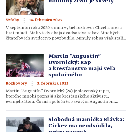
Rodinný život je skvelý
14. februára 2025
Vzťahy
V septembri roku 2020 s nimi vyšiel rozhovor Chceli sme sa
brať mladí. Mali vtedy obaja dvadsaťdva rokov. Mnohých
čitateľov ich svedectvo povzbudilo. Minulý rok sa však stali
rodičmi, tiež ešte mladými. Ivka a Rišo Frenákovci (24) z
Prešova opisujú, ako sa im darí starať o synčeka Ferka popri
štúdiu či brigádach. Do života vám […]
Martin “Augustín”
Dvornický: Rap
a kresťanstvo majú veľa
spoločného
5. februára 2025
Rozhovory
Martin “Augustín” Dvornický (24) je slovenský raper,
ktorého mnohí poznajú ako kresťanského aktivistu,
evanjelizátora. Čo má spoločné so svätým Augustínom
a prečo vlastne začal rapovať? Kresťanský raper – ide to
vôbec dokopy? Pokiaľ vnímame rap ako umenie, tak určite
áno. Aj keď všeobecne vieme, že rap alebo hip-hop nemá
Slobodná mamička Slávka:
veľmi dobré meno. Tu by som na […]
Cirkev ma neodsúdila,