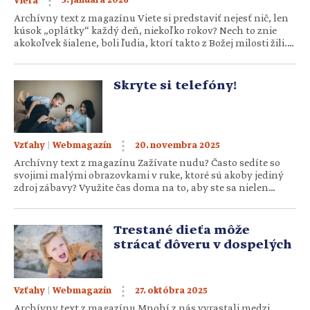
5. januára 2026
Viera
Archívny text z magazínu Viete si predstaviť nejesť nič, len
kúsok „oplátky“ každý deň, niekoľko rokov? Nech to znie
akokoľvek šialene, boli ľudia, ktorí takto z Božej milosti žili.
Božie telo ich sýtilo natoľko, že aj fyzicky prežili bez jedla. Z
väčšieho počtu ľudí, ktorí sa živili časť života len
Eucharistiou, vyberáme len štyri ženy. […]
Skryte si telefóny!
|
20. novembra 2025
Vzťahy
Webmagazín
Archívny text z magazínu Zažívate nudu? Často sedíte so
svojimi malými obrazovkami v ruke, ktoré sú akoby jediný
zdroj zábavy? Využite čas doma na to, aby ste sa nielen
dobre zabavili, ale urobili aj niečo užitočné pre svoj mozog,
zdravie a spoločný rodinný čas. Zahrajte sa. Najprv sa však
skúste trochu pozrieť pravde do očí. […]
Trestané dieťa môže
strácať dôveru v dospelých
|
27. októbra 2025
Vzťahy
Webmagazín
Archívny text z magazínu Mnohí z nás vyrastali medzi